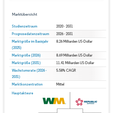
Marktübersicht
Studienzeitraum
2020 - 2031
Prognosedatenzeitraum
2026 - 2031
Marktgröße im Basisjahr
8.26 Milliarden US-Dollar
(2025)
Marktgröße (2026)
8.69 Milliarden US-Dollar
Marktgröße (2031)
11.41 Milliarden US-Dollar
Wachstumsrate (2026 -
5.58% CAGR
2031)
Marktkonzentration
Mittel
Bild © Mordor Intelligence. Wiederverwendung erfordert Namensnennung gem
Hauptakteure