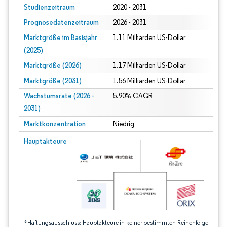
Studienzeitraum
2020 - 2031
Prognosedatenzeitraum
2026 - 2031
Marktgröße im Basisjahr
1.11 Milliarden US-Dollar
(2025)
Marktgröße (2026)
1.17 Milliarden US-Dollar
Marktgröße (2031)
1.56 Milliarden US-Dollar
Wachstumsrate (2026 -
5.90% CAGR
2031)
Marktkonzentration
Niedrig
Bild © Mordor Intelligence. Wiederverwendung erfordert Namensnennung gem
Hauptakteure
*Haftungsausschluss: Hauptakteure in keiner bestimmten Reihenfolge