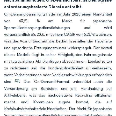
Nach Sammelmodell: On-Demand führt, da Demografie
anforderungsbasierte Dienste antreibt
On-Demand-Sammlung hatte im Jahr 2025 einen Marktanteil
von 43,21 % am Markt für japanische
Sperrmüllentsorgungsdienstleistungen und wird
voraussichtlich bis 2031 mit einem CAGR von 6,21 % wachsen,
was die Ausrichtung auf die Bedürfnisse alternder Haushalte
und episodische Erzeugungsmuster widerspiegelt. Der Vorteil
dieses Modells liegt in seiner Fähigkeit, den Fahrzeugeinsatz
mit tatsächlichen Abholanfragen abzustimmen, Leerlaufzeiten
zu reduzieren und die Kundenzufriedenheit zu verbessern,
wenn Verkleinerungen oder Nachlassabwicklungen erforderlich
[2]
sind
. Das On-Demand-Format unterstützt auch die
Vorsortierung am Bordstein und die Handhabung auf
Artikelebene, was das nachgelagerte Recycling effizienter
macht und Kommunen zugute kommt, die auf
Kreislaufwirtschaftsziele hinarbeiten. Der Markt für japanische
Sperrmüllentsorgungsdienstleistungen begünstigt Anbieter, die