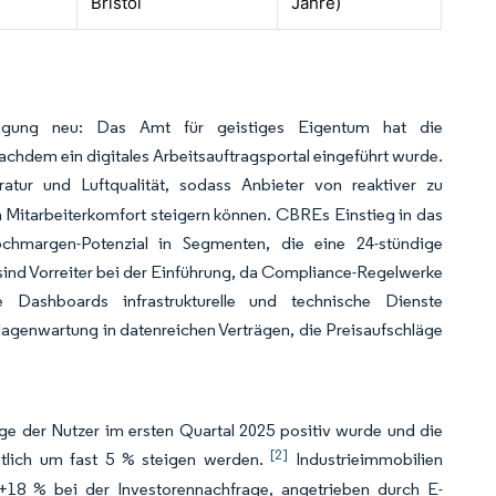
Bristol
Jahre)
ringung neu: Das Amt für geistiges Eigentum hat die
achdem ein digitales Arbeitsauftragsportal eingeführt wurde.
atur und Luftqualität, sodass Anbieter von reaktiver zu
Mitarbeiterkomfort steigern können. CBREs Einstieg in das
ochmargen-Potenzial in Segmenten, die eine 24-stündige
ind Vorreiter bei der Einführung, da Compliance-Regelwerke
 Dashboards infrastrukturelle und technische Dienste
agenwartung in datenreichen Verträgen, die Preisaufschläge
ge der Nutzer im ersten Quartal 2025 positiv wurde und die
[2]
htlich um fast 5 % steigen werden.
Industrieimmobilien
 +18 % bei der Investorennachfrage, angetrieben durch E-