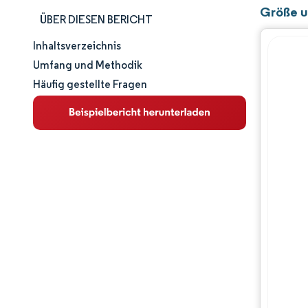
Größe u
ÜBER DIESEN BERICHT
Inhaltsverzeichnis
Marktgröße und -anteil
Umfang und Methodik
Häufig gestellte Fragen
Marktanalyse
Trends und Einblicke
Segmentanalyse
Geografische Analyse
Regulatorisches Umfeld
Wertschöpfungskettenanalyse
Wettbewerbslandschaft