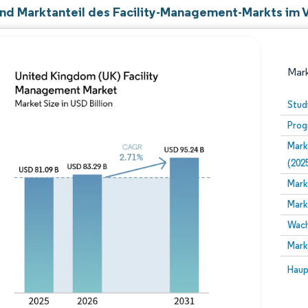
nd Marktanteil des Facility-Management-Markts im V
Mark
Stud
Prog
Mark
(202
Mark
Mark
Bild © Mordor Intelligence. Wiederverwendung erfor
Wach
Mark
Bild 
Haup