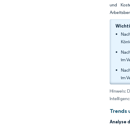
und Koste
Arbeitsber
Wichti
Nach
Köni
Nach
im V
Nach
im V
Hinweis: 
Intelligen
Trends 
Analyse 