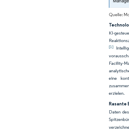
Manage
Quelle: Mo
Technolog
KI-geste
Reaktionsz
[1]
Intelli
voraussch
Facility-
analytisch
eine kont
zusammenfü
erzielen.
Rasante 
Daten des 
Spitzenbü
verzeichn