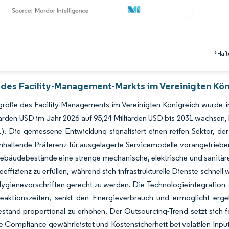
*Haft
 des Facility-Management-Markts im Vereinigten Kön
röße des Facility-Managements im Vereinigten Königreich wurde im
iarden USD im Jahr 2026 auf 95,24 Milliarden USD bis 2031 wachse
). Die gemessene Entwicklung signalisiert einen reifen Sektor, der
nhaltende Präferenz für ausgelagerte Servicemodelle vorangetriebe
ebäudebestände eine strenge mechanische, elektrische und sanitär
eeffizienz zu erfüllen, während sich infrastrukturelle Dienste schn
ygienevorschriften gerecht zu werden. Die Technologieintegration – 
Reaktionszeiten, senkt den Energieverbrauch und ermöglicht erge
stand proportional zu erhöhen. Der Outsourcing-Trend setzt sich f
e Compliance gewährleistet und Kostensicherheit bei volatilen Inpu