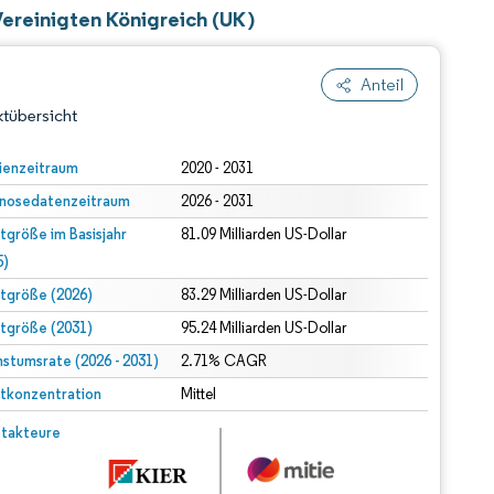
ereinigten Königreich (UK)
Anteil
tübersicht
ienzeitraum
2020 - 2031
nosedatenzeitraum
2026 - 2031
tgröße im Basisjahr
81.09 Milliarden US-Dollar
5)
tgröße (2026)
83.29 Milliarden US-Dollar
tgröße (2031)
95.24 Milliarden US-Dollar
dert Namensnennung gemäß CC BY 4.0.
stumsrate (2026 - 2031)
2.71% CAGR
tkonzentration
Mittel
© Mordor Intelligence. Wiederverwendung erfordert Namensnennung gemäß CC BY 4.0.
takteure