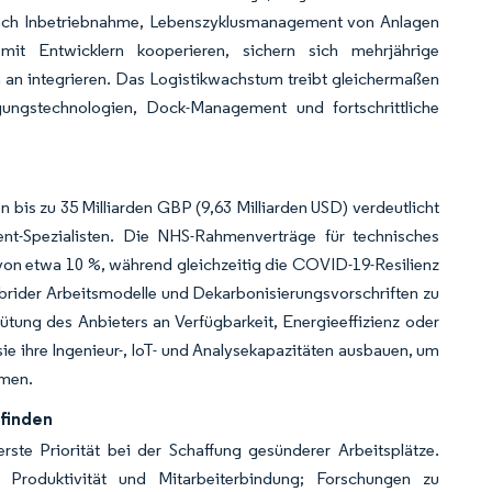
ach Inbetriebnahme, Lebenszyklusmanagement von Anlagen
 mit Entwicklern kooperieren, sichern sich mehrjährige
an integrieren. Das Logistikwachstum treibt gleichermaßen
gungstechnologien, Dock-Management und fortschrittliche
s zu 35 Milliarden GBP (9,63 Milliarden USD) verdeutlicht
ent-Spezialisten. Die NHS-Rahmenverträge für technisches
von etwa 10 %, während gleichzeitig die COVID-19-Resilienz
brider Arbeitsmodelle und Dekarbonisierungsvorschriften zu
ütung des Anbieters an Verfügbarkeit, Energieeffizienz oder
ie ihre Ingenieur-, IoT- und Analysekapazitäten ausbauen, um
hmen.
finden
rste Priorität bei der Schaffung gesünderer Arbeitsplätze.
 Produktivität und Mitarbeiterbindung; Forschungen zu