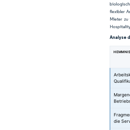
biologisch
flexibler
Mieter zu 
Hospitalit
Analyse 
HEMMNI
Arbeits
Qualifi
Margend
Betrieb
Fragmen
die Ser