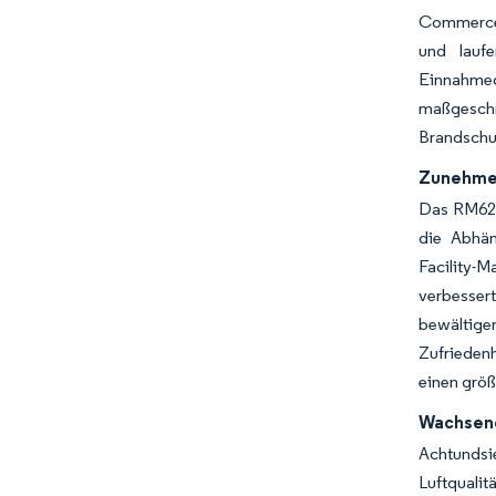
Commerce 
und laufe
Einnahmeq
maßgeschn
Brandschu
Zunehme
Das RM623
die Abhän
Facility-M
verbessert
bewältigen
Zufriedenh
einen grö
Wachsend
Achtundsi
Luftquali