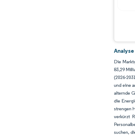
Hauptakteure
Chancen & Aussichten
Branchenentwicklungen
Analyse
Die Marktg
83,29 Mill
(2026-2031
und eine a
alternde G
die Energi
strengen H
verkürzt 
Personalbe
suchen, di