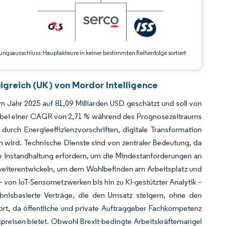
ungsausschluss: Hauptakteure in keiner bestimmten Reihenfolge sortiert
igreich (UK) von Mordor Intelligence
 Jahr 2025 auf 81,09 Milliarden USD geschätzt und soll von
n, bei einer CAGR von 2,71 % während des Prognosezeitraums
 durch Energieeffizienzvorschriften, digitale Transformation
n wird. Technische Dienste sind von zentraler Bedeutung, da
e Instandhaltung erfordern, um die Mindestanforderungen an
ell weiterentwickeln, um dem Wohlbefinden am Arbeitsplatz und
von IoT-Sensornetzwerken bis hin zu KI-gestützter Analytik –
bnisbasierte Verträge, die den Umsatz steigern, ohne den
ort, da öffentliche und private Auftraggeber Fachkompetenz
tpreisen bietet. Obwohl Brexit-bedingte Arbeitskräftemangel