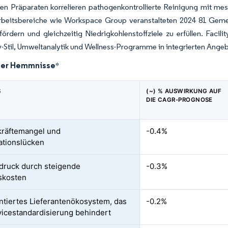
en Präparaten korrelieren pathogenkontrollierte Reinigung mit mes
 Arbeitsbereiche wie Workspace Group veranstalteten 2024 81 Gem
fördern und gleichzeitig Niedrigkohlenstoffziele zu erfüllen. Fac
y-Stil, Umweltanalytik und Wellness-Programme in integrierten Ange
der Hemmnisse
*
S
(~) % AUSWIRKUNG AUF
DIE CAGR-PROGNOSE
kräftemangel und
-0.4%
kationslücken
ruck durch steigende
-0.3%
skosten
tiertes Lieferantenökosystem, das
-0.2%
vicestandardisierung behindert