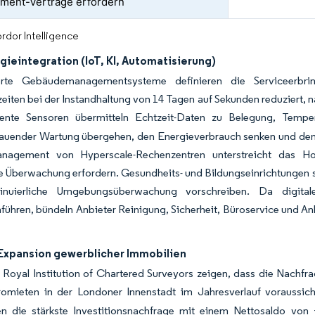
ment-Verträge erfordern
rdor Intelligence
ieintegration (IoT, KI, Automatisierung)
uerte Gebäudemanagementsysteme definieren die Serviceerb
eiten bei der Instandhaltung von 14 Tagen auf Sekunden reduziert, n
gente Sensoren übermitteln Echtzeit-Daten zu Belegung, Temper
auender Wartung übergehen, den Energieverbrauch senken und den 
Management von Hyperscale-Rechenzentren unterstreicht das H
e Überwachung erfordern. Gesundheits- und Bildungseinrichtungen s
inuierliche Umgebungsüberwachung vorschreiben. Da digitale
hren, bündeln Anbieter Reinigung, Sicherheit, Büroservice und Anl
Expansion gewerblicher Immobilien
Royal Institution of Chartered Surveyors zeigen, dass die Nachfra
romieten in der Londoner Innenstadt im Jahresverlauf voraussic
en die stärkste Investitionsnachfrage mit einem Nettosaldo von