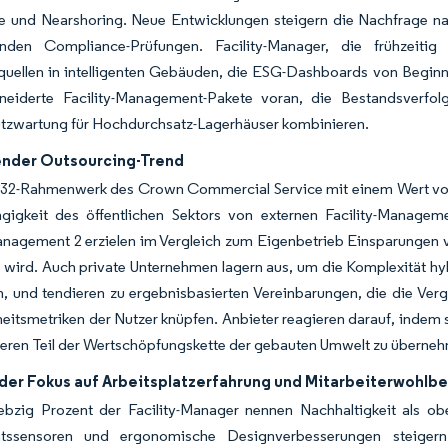
und Nearshoring. Neue Entwicklungen steigern die Nachfrage n
nden Compliance-Prüfungen. Facility-Manager, die frühzeitig
uellen in intelligenten Gebäuden, die ESG-Dashboards von Beginn 
eiderte Facility-Management-Pakete voran, die Bestandsverfol
tzwartung für Hochdurchsatz-Lagerhäuser kombinieren.
nder Outsourcing-Trend
2-Rahmenwerk des Crown Commercial Service mit einem Wert von bi
gigkeit des öffentlichen Sektors von externen Facility-Managem
anagement 2 erzielen im Vergleich zum Eigenbetrieb Einsparungen 
 wird. Auch private Unternehmen lagern aus, um die Komplexität hy
, und tendieren zu ergebnisbasierten Vereinbarungen, die die Verg
eitsmetriken der Nutzer knüpfen. Anbieter reagieren darauf, indem s
ßeren Teil der Wertschöpfungskette der gebauten Umwelt zu überne
er Fokus auf Arbeitsplatzerfahrung und Mitarbeiterwohlbe
ebzig Prozent der Facility-Manager nennen Nachhaltigkeit als obe
tätssensoren und ergonomische Designverbesserungen steigern