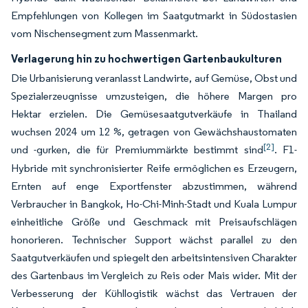
Empfehlungen von Kollegen im Saatgutmarkt in Südostasien
vom Nischensegment zum Massenmarkt.
Verlagerung hin zu hochwertigen Gartenbaukulturen
Die Urbanisierung veranlasst Landwirte, auf Gemüse, Obst und
Spezialerzeugnisse umzusteigen, die höhere Margen pro
Hektar erzielen. Die Gemüsesaatgutverkäufe in Thailand
wuchsen 2024 um 12 %, getragen von Gewächshaustomaten
[2]
und -gurken, die für Premiummärkte bestimmt sind
. F1-
Hybride mit synchronisierter Reife ermöglichen es Erzeugern,
Ernten auf enge Exportfenster abzustimmen, während
Verbraucher in Bangkok, Ho-Chi-Minh-Stadt und Kuala Lumpur
einheitliche Größe und Geschmack mit Preisaufschlägen
honorieren. Technischer Support wächst parallel zu den
Saatgutverkäufen und spiegelt den arbeitsintensiven Charakter
des Gartenbaus im Vergleich zu Reis oder Mais wider. Mit der
Verbesserung der Kühllogistik wächst das Vertrauen der