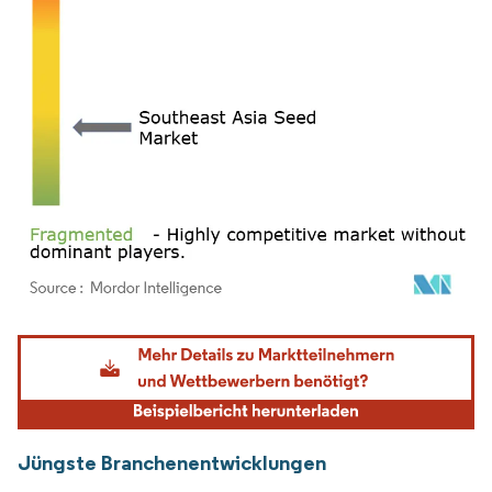
Bild © Mordor Intelligence. Wiederverwendung erfordert Namensnennung gemäß
Jüngste Branchenentwicklungen