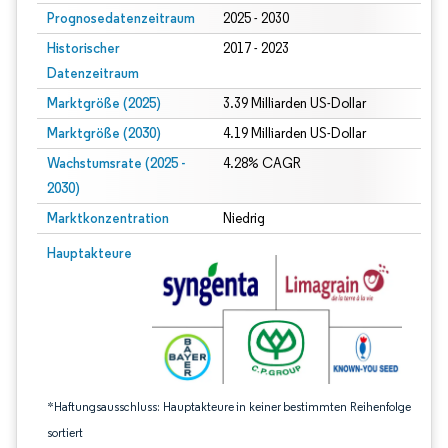
Prognosedatenzeitraum
2025 - 2030
Historischer
2017 - 2023
Datenzeitraum
Marktgröße (2025)
3.39 Milliarden US-Dollar
Marktgröße (2030)
4.19 Milliarden US-Dollar
Wachstumsrate (2025 -
4.28% CAGR
2030)
Marktkonzentration
Niedrig
Bild © Mordor Intelligence. Wiederverwendung erfordert Namensnennung gem
Hauptakteure
*Haftungsausschluss: Hauptakteure in keiner bestimmten Reihenfolge
sortiert