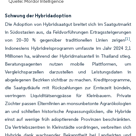
Quelle: Mordor Intelligence
Schwung der Hybridadoption
Die Adoption von Hybridsaatgut breitet sich im Saatgutmarkt
in Südostasien aus, da Feldvorführungen Ertragssteigerungen
[1]
von 20–30 % gegenüber traditionellen Linien zeigen
.
Indonesiens Hybridreisprogramm umfasste im Jahr 2024 2,1
Millionen ha, während der Hybridmaisanteil in Thailand stieg.
Beratungsagenten nutzen mobile Plattformen, um
Vergleichsparzellen darzustellen und Leistungsdaten in
abgelegenen Bezirken sichtbar zu machen. Kreditprogramme,
die Saatgutkäufe mit Rückzahlungen zur Erntezeit bündeln,
verringern Liquiditätsengpässe für Kleinbauern. Private
Züchter passen Elternlinien an monsunbetonte Agrarökologien
an und schließen historische Anpassungslücken, die Hybride
einst auf wenige früh adoptierende Provinzen beschränkten.
Da Vertriebszentren in Kleinstädte vordringen, verbreiten sich
Hybride dank wachsender Bekanntheit bei Landwirten und