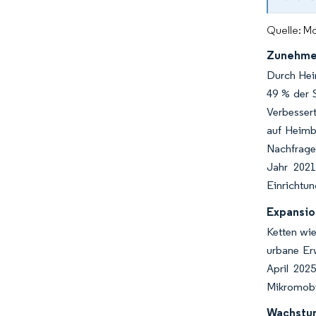
Quelle: Mo
Zunehmen
Durch Heim
49 % der 
Verbessert
auf Heimb
Nachfrage
Jahr 2021
Einrichtu
Expansio
Ketten wie
urbane Er
April 202
Mikromobil
Wachstum