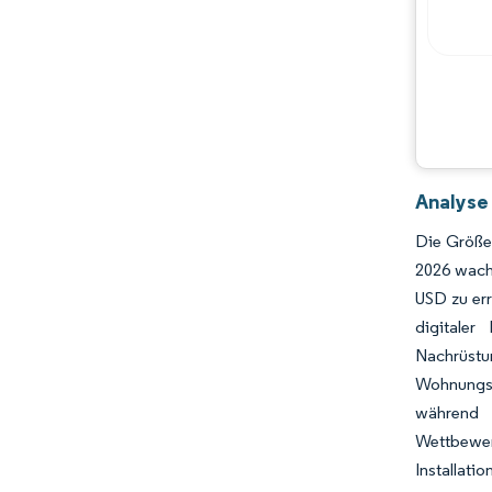
Hauptakteure
Chancen & Aussichten
Branchenentwicklungen
Analyse
Die Größe
2026 wach
USD zu err
digitaler
Nachrüstu
Wohnungsb
während M
Wettbewerb
Installati