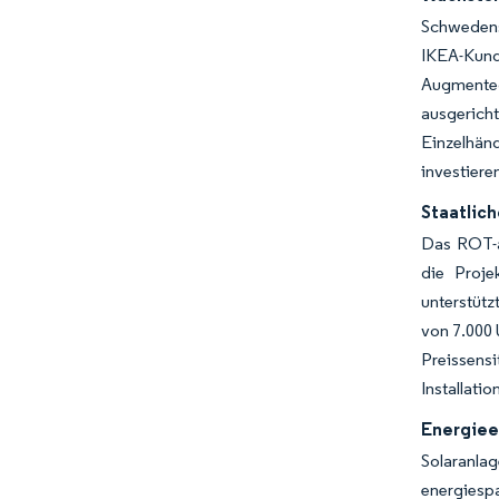
Schwedens
IKEA-Kund
Augmented
ausgerich
Einzelhän
investiere
Staatlic
Das ROT-a
die Proje
unterstütz
von 7.000 
Preissens
Installati
Energiee
Solaranlag
energiesp