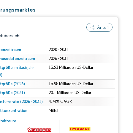
erungsmarktes
Anteil
tübersicht
ienzeitraum
2020 - 2031
nosedatenzeitraum
2026 - 2031
tgröße im Basisjahr
15.23 Milliarden US-Dollar
5)
tgröße (2026)
15.95 Milliarden US-Dollar
tgröße (2031)
20.1 Milliarden US-Dollar
dert Namensnennung gemäß CC BY 4.0.
stumsrate (2026 - 2031)
4.74% CAGR
tkonzentration
Mittel
© Mordor Intelligence. Wiederverwendung erfordert Namensnennung gemäß CC BY 4.0.
takteure