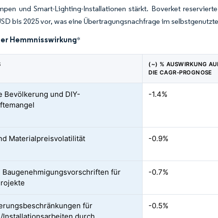
n und Smart-Lighting-Installationen stärkt. Boverket reservierte 
USD bis 2025 vor, was eine Übertragungsnachfrage im selbstgenutzt
der Hemmnisswirkung
*
S
(~) % AUSWIRKUNG AU
DIE CAGR-PROGNOSE
e Bevölkerung und DIY-
-1.4%
ftemangel
d Materialpreisvolatilität
-0.9%
 Baugenehmigungsvorschriften für
-0.7%
Projekte
erungsbeschränkungen für
-0.5%
/Installationsarbeiten durch