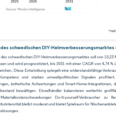
*Haft
 des schwedischen DIY-Heimverbesserungsmarktes d
 des schwedischen DIY-Heimverbesserungsmarktes soll von 15,23 Mi
sen und wird prognostiziert, bis 2031 mit einer CAGR von 4,74 % 
eichen. Diese Entwicklung spiegelt eine widerstandsfähige Verbra
 Kompetenz und starken umweltpolitischen Signalen profitier
ngen, ästhetische Aufwertungen und Smart-Home-Integrationen, da
estand bewältigen. Einzelhändler balancieren weiterhin großflä
aterialkostenschwankungen Do-it-yourself-Verbraucher zu fle
sintensität bleibt moderat und bietet Spielraum für Nischenanbiet
onslösungen.