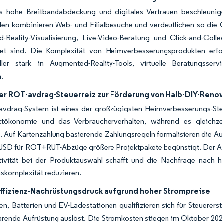
 hohe Breitbandabdeckung und digitales Vertrauen beschleunig
en kombinieren Web- und Filialbesuche und verdeutlichen so die 
-Reality-Visualisierung, Live-Video-Beratung und Click-and-Coll
tet sind. Die Komplexität von Heimverbesserungsprodukten erford
dler stark in Augmented-Reality-Tools, virtuelle Beratungsserv
n.
her ROT-avdrag-Steuerreiz zur Förderung von Halb-DIY-Reno
vdrag-System ist eines der großzügigsten Heimverbesserungs-St
ktökonomie und das Verbraucherverhalten, während es gleichz
t. Auf Kartenzahlung basierende Zahlungsregeln formalisieren die 
USD für ROT+RUT-Abzüge größere Projektpakete begünstigt. Der Abzug
itivität bei der Produktauswahl schafft und die Nachfrage nach h
onskomplexität reduzieren.
ffizienz-Nachrüstungsdruck aufgrund hoher Strompreise
en, Batterien und EV-Ladestationen qualifizieren sich für Steuere
arende Aufrüstung auslöst. Die Stromkosten stiegen im Oktober 2