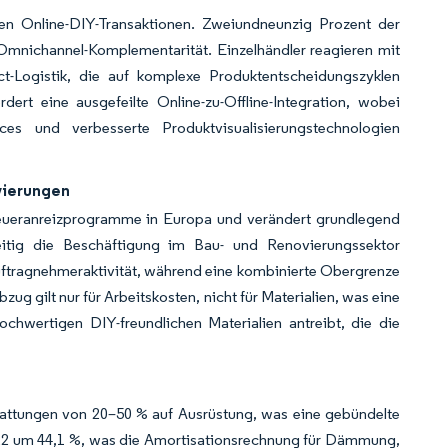
en Online-DIY-Transaktionen. Zweiundneunzig Prozent der
Omnichannel-Komplementarität. Einzelhändler reagieren mit
ect-Logistik, die auf komplexe Produktentscheidungszyklen
ert eine ausgefeilte Online-zu-Offline-Integration, wobei
ices und verbesserte Produktvisualisierungstechnologien
vierungen
eueranreizprogramme in Europa und verändert grundlegend
eitig die Beschäftigung im Bau- und Renovierungssektor
Auftragnehmeraktivität, während eine kombinierte Obergrenze
 gilt nur für Arbeitskosten, nicht für Materialien, was eine
ochwertigen DIY-freundlichen Materialien antreibt, die die
rstattungen von 20–50 % auf Ausrüstung, was eine gebündelte
022 um 44,1 %, was die Amortisationsrechnung für Dämmung,