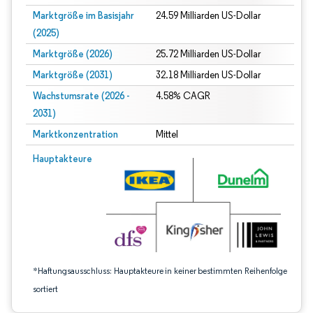
Marktgröße im Basisjahr
24.59 Milliarden US-Dollar
(2025)
Marktgröße (2026)
25.72 Milliarden US-Dollar
Marktgröße (2031)
32.18 Milliarden US-Dollar
Wachstumsrate (2026 -
4.58% CAGR
2031)
Marktkonzentration
Mittel
Bild © Mordor Intelligence. Wiederverwendung erfordert Namensnennung gem
Hauptakteure
*Haftungsausschluss: Hauptakteure in keiner bestimmten Reihenfolge
sortiert