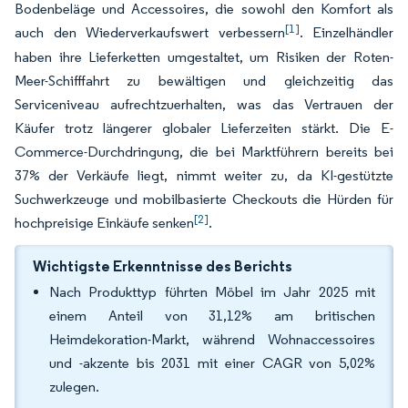
Bodenbeläge und Accessoires, die sowohl den Komfort als
[1]
auch den Wiederverkaufswert verbessern
. Einzelhändler
haben ihre Lieferketten umgestaltet, um Risiken der Roten-
Meer-Schifffahrt zu bewältigen und gleichzeitig das
Serviceniveau aufrechtzuerhalten, was das Vertrauen der
Käufer trotz längerer globaler Lieferzeiten stärkt. Die E-
Commerce-Durchdringung, die bei Marktführern bereits bei
37% der Verkäufe liegt, nimmt weiter zu, da KI-gestützte
Suchwerkzeuge und mobilbasierte Checkouts die Hürden für
[2]
hochpreisige Einkäufe senken
.
Wichtigste Erkenntnisse des Berichts
Nach Produkttyp führten Möbel im Jahr 2025 mit
einem Anteil von 31,12% am britischen
Heimdekoration-Markt, während Wohnaccessoires
und -akzente bis 2031 mit einer CAGR von 5,02%
zulegen.