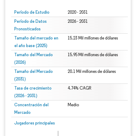
Período de Estudio
2020 - 2031
Período de Datos
2026 - 2031
Pronosticados
Tamaño del mercado en
15.23 Mil millones de dólares
el año base (2025)
Tamaño del Mercado
15.95 Mil millones de dólares
(2026)
Tamaño del Mercado
20.1 Mil millones de dólares
(2031)
Tasa de crecimiento
4.74% CAGR
(2026 - 2031)
Concentración del
Medio
Mercado
Imagen © Mordor Intelligence. El uso requiere atribución según CC BY 4.0.
Jugadores principales