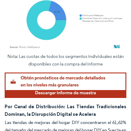
Nota: Las cuotas de todos los segmentos individuales están
Imagen © Mordor Intelligence. El uso requiere atribución según CC BY 4.0.
disponibles con la compra del informe
Por Canal de Distribución: Las Tiendas Tradicionales
Dominan, la Disrupción Digital se Acelera
Las tiendas de mejoras del hogar DIY concentraron el 61,62%
del tamaño del mercado de mejoras del hogar DIY en Suecia en