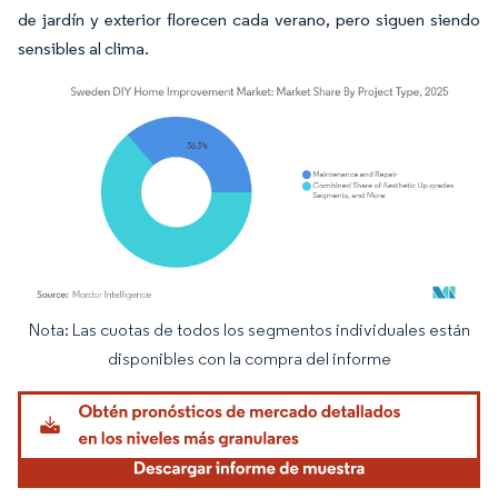
de jardín y exterior florecen cada verano, pero siguen siendo
sensibles al clima.
Nota: Las cuotas de todos los segmentos individuales están
Imagen © Mordor Intelligence. El uso requiere atribución según CC BY 4.0.
disponibles con la compra del informe