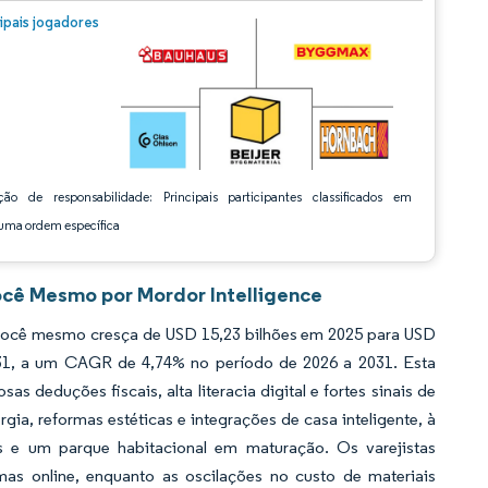
m © Mordor Intelligence. O reuso requer atribuição conforme CC BY 4.0.
cipais jogadores
ção de responsabilidade: Principais participantes classificados em
ma ordem específica
ocê Mesmo por Mordor Intelligence
 você mesmo cresça de USD 15,23 bilhões em 2025 para USD
2031, a um CAGR de 4,74% no período de 2026 a 2031. Esta
as deduções fiscais, alta literacia digital e fortes sinais de
ia, reformas estéticas e integrações de casa inteligente, à
os e um parque habitacional em maturação. Os varejistas
mas online, enquanto as oscilações no custo de materiais