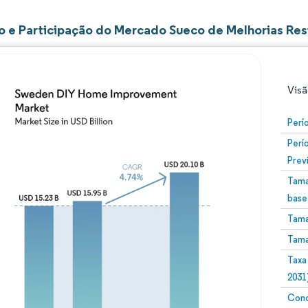
 e Participação do Mercado Sueco de Melhorias Re
Visã
Perí
Perí
Prev
Tama
base
Tama
Imagem © Mordor Intelligence. O reuso requer atribuiç
Tama
Taxa
2031
Conc