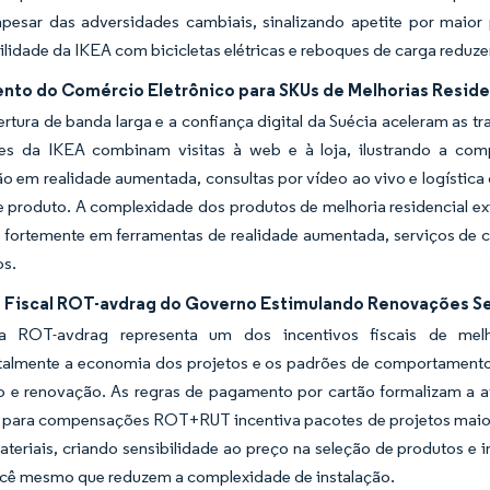
apesar das adversidades cambiais, sinalizando apetite por maior
idade da IKEA com bicicletas elétricas e reboques de carga reduzem
nto do Comércio Eletrônico para SKUs de Melhorias Reside
ertura de banda larga e a confiança digital da Suécia aceleram as 
tes da IKEA combinam visitas à web e à loja, ilustrando a co
ão em realidade aumentada, consultas por vídeo ao vivo e logística
 produto. A complexidade dos produtos de melhoria residencial exig
 fortemente em ferramentas de realidade aumentada, serviços de co
os.
o Fiscal ROT-avdrag do Governo Estimulando Renovações 
a ROT-avdrag representa um dos incentivos fiscais de melho
almente a economia dos projetos e os padrões de comportamento
o e renovação. As regras de pagamento por cartão formalizam a 
 para compensações ROT+RUT incentiva pacotes de projetos maiore
ateriais, criando sensibilidade ao preço na seleção de produtos 
ocê mesmo que reduzem a complexidade de instalação.