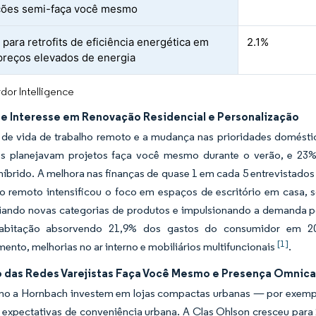
ções semi-faça você mesmo
 para retrofits de eficiência energética em
2.1%
preços elevados de energia
dor Intelligence
e Interesse em Renovação Residencial e Personalização
s de vida de trabalho remoto e a mudança nas prioridades domést
s planejavam projetos faça você mesmo durante o verão, e 23%
íbrido. A melhora nas finanças de quase 1 em cada 5 entrevistado
ho remoto intensificou o foco em espaços de escritório em casa,
riando novas categorias de produtos e impulsionando a demanda por
bitação absorvendo 21,9% dos gastos do consumidor em 2021,
[1]
nto, melhorias no ar interno e mobiliários multifuncionais
.
 das Redes Varejistas Faça Você Mesmo e Presença Omnica
o a Hornbach investem em lojas compactas urbanas — por exemplo
 expectativas de conveniência urbana. A Clas Ohlson cresceu para 