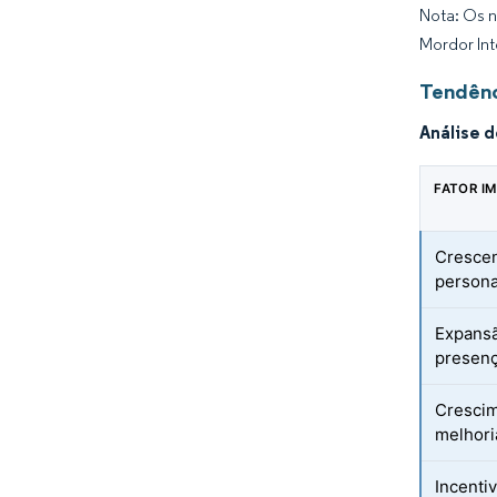
Nota: Os n
Mordor Int
Tendênc
Análise 
FATOR I
Crescen
persona
Expansã
presenç
Crescim
melhori
Incenti