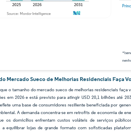
Image
Prin
*Isen
nenhu
 do Mercado Sueco de Melhorias Residenciais Faça V
 que o tamanho do mercado sueco de melhorias residenciais faça
hões em 2026 e está previsto para atingir USD 20,1 bilhões até 
 reflete uma base de consumidores resiliente beneficiada por generos
mbiental. A demanda concentra-se em retrofits de economia de energ
e os domicílios enfrentam custos voláteis de serviços públic
 a equilibrar lojas de grande formato com sofisticadas platafor