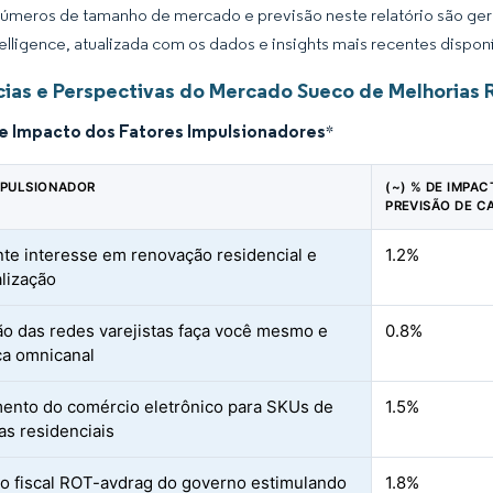
úmeros de tamanho de mercado e previsão neste relatório são gera
elligence, atualizada com os dados e insights mais recentes disponí
ias e Perspectivas do Mercado Sueco de Melhorias 
de Impacto dos Fatores Impulsionadores
*
MPULSIONADOR
(~) % DE IMPA
PREVISÃO DE C
te interesse em renovação residencial e
1.2%
lização
o das redes varejistas faça você mesmo e
0.8%
a omnicanal
ento do comércio eletrônico para SKUs de
1.5%
as residenciais
vo fiscal ROT-avdrag do governo estimulando
1.8%