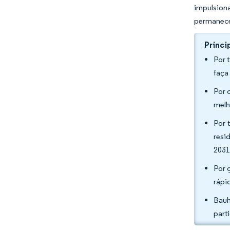
impulsion
permanece 
Princi
Por 
faça
Por 
melh
Por 
resi
2031
Por 
rápi
Bauh
part