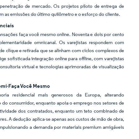
 penetração de mercado. Os projetos piloto de entrega de
 as emissões do último quilômetro e o esforço do cliente.
nciais
transações faça você mesmo online. Noventa e dois por cento
mplementaridade omnicanal. Os varejistas respondem com
 de clique e retirada que se alinham com ciclos complexos de
e sofisticada integração online para offline, com varejistas
nsultoria virtual e tecnologias aprimoradas de visualização
Semi-Faça Você Mesmo
ria residencial mais generosos da Europa, alterando
 do consumidor, enquanto apoia o emprego nos setores de
atividade dos contratados, enquanto um teto combinado de
s. A dedução aplica-se apenas aos custos de mão de obra,
e impulsionando a demanda por materiais premium amigáveis