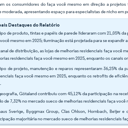
am os consumidores do faça você mesmo em direção a projetos fl
moderada, apresentando espaço para especialistas de nicho em pro
pais Destaques do Relatório
tipo de produto, tintas e papéis de parede lideraram com 21,05% da
 você mesmo em 2025; iluminação está projetada para se expandir 
canal de distribuição, as lojas de melhorias residenciais faça vo
orias residenciais faça você mesmo em 2025, enquanto os canais on
tipo de projeto, manutenção e reparos representaram 36,25% da 
denciais faça você mesmo em 2025, enquanto os retrofits de efici
.
geografia, Götaland contribuiu com 45,12% da participação na rec
do de 7,32% no mercado sueco de melhorias residenciais faça você
aus Sverige, Byggmax Group, Clas Ohlson, Hornbach, Beijer e 
icipação majoritária no mercado sueco de melhorias residenciais f