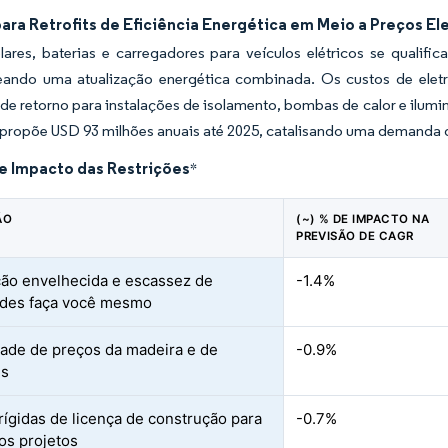
ara Retrofits de Eficiência Energética em Meio a Preços E
olares, baterias e carregadores para veículos elétricos se quali
ando uma atualização energética combinada. Os custos de eletr
e retorno para instalações de isolamento, bombas de calor e ilumin
 propõe USD 93 milhões anuais até 2025, catalisando uma demanda 
de Impacto das Restrições
*
ÃO
(~) % DE IMPACTO NA
PREVISÃO DE CAGR
ão envelhecida e escassez de
-1.4%
ades faça você mesmo
idade de preços da madeira e de
-0.9%
is
rígidas de licença de construção para
-0.7%
s projetos