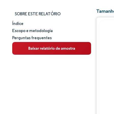
Tamanho
SOBRE ESTE RELATÓRIO
Índice
Tamanho e participação de mercado
Escopo e metodologia
Perguntas frequentes
Análise de mercado
Tendências e insights
Análise de segmentos
Análise geográfica
Panorama competitivo
Principais jogadores
Desenvolvimentos da indústria