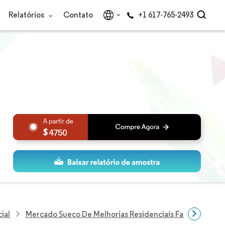
Relatórios
Contato
+1 617-765-2493
4750
ial
Mercado Sueco De Melhorias Residenciais Faça Você M