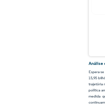
Análise
Espera-se
15,95 bil
trajetória
política a
medida qu
continuam