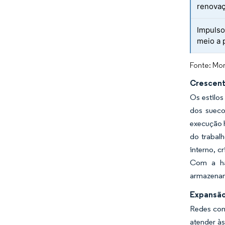
renova
Impulso
meio a 
Fonte: Mor
Crescent
Os estilo
dos sueco
execução h
do trabal
interno, c
Com a ha
armazename
Expansão
Redes com
atender às