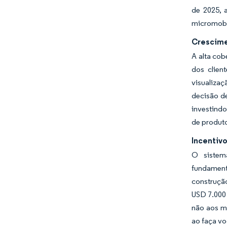
de 2025, 
micromobil
Crescime
A alta cob
dos clien
visualizaç
decisão de
investindo
de produt
Incentiv
O sistem
fundament
construçã
USD 7.000
não aos m
ao faça v