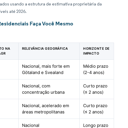
dos usando a estrutura de estimativa proprietária da
veis até 2026.
Residenciais Faça Você Mesmo
CTO NA
RELEVÂNCIA GEOGRÁFICA
HORIZONTE DE
AGR
IMPACTO
Nacional, mais forte em
Médio prazo
Götaland e Svealand
(2-4 anos)
Nacional, com
Curto prazo
concentração urbana
(≤ 2 anos)
Nacional, acelerado em
Curto prazo
áreas metropolitanas
(≤ 2 anos)
Nacional
Longo prazo