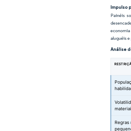
Impulso p
Painéis s
desencade
economia d
aluguéis e
Análise 
RESTRIÇ
Populaç
habilid
Volatil
materia
Regras 
pequeno