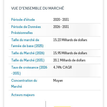
VUE D’ENSEMBLE DU MARCHÉ
Période d'étude
2020 - 2031
Période de Données
2026 - 2031
Prévisionnelles
Taille du marché de
15.23 Milliards de dollars
l'année de base (2025)
Taille du Marché (2026)
15.95 Milliards de dollars
Taille du Marché (2031)
20.1 Milliards de dollars
Taux de croissance (2026
4.74% CAGR
- 2031)
Concentration du
Moyen
Marché
Image © Mordor Intelligence. La réutilisation nécessite une attribution sous CC 
Acteurs majeurs