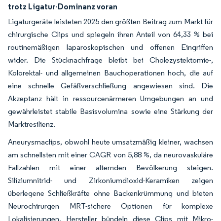
trotz Ligatur-Dominanz voran
Ligaturgeräte leisteten 2025 den größten Beitrag zum Markt für
chirurgische Clips und spiegeln ihren Anteil von 64,33 % bei
routinemäßigen laparoskopischen und offenen Eingriffen
wider. Die Stücknachfrage bleibt bei Cholezystektomie-,
Kolorektal- und allgemeinen Bauchoperationen hoch, die auf
eine schnelle Gefäßverschließung angewiesen sind. Die
Akzeptanz hält in ressourcenärmeren Umgebungen an und
gewährleistet stabile Basisvolumina sowie eine Stärkung der
Marktresilienz.
Aneurysmaclips, obwohl heute umsatzmäßig kleiner, wachsen
am schnellsten mit einer CAGR von 5,88 %, da neurovaskuläre
Fallzahlen mit einer alternden Bevölkerung steigen.
Siliziumnitrid- und Zirkoniumdioxid-Keramiken zeigen
überlegene Schließkräfte ohne Backenkrümmung und bieten
Neurochirurgen MRT-sichere Optionen für komplexe
Lokalisierungen. Hersteller bündeln diese Clips mit Mikro-