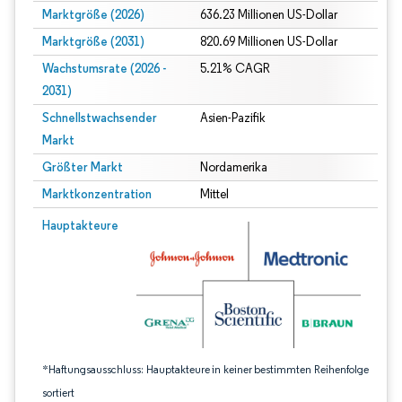
Marktgröße (2026)
636.23 Millionen US-Dollar
Marktgröße (2031)
820.69 Millionen US-Dollar
Wachstumsrate (2026 -
5.21% CAGR
2031)
Schnellstwachsender
Asien-Pazifik
Markt
Größter Markt
Nordamerika
Marktkonzentration
Mittel
Bild © Mordor Intelligence. Wiederverwendung erfordert Namensnennung gem
Hauptakteure
*Haftungsausschluss: Hauptakteure in keiner bestimmten Reihenfolge
sortiert