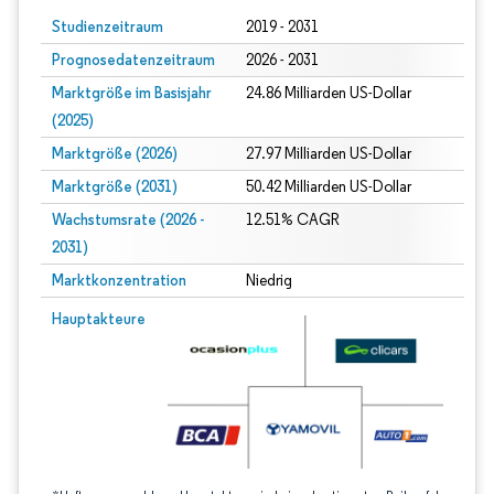
Studienzeitraum
2019 - 2031
Prognosedatenzeitraum
2026 - 2031
Marktgröße im Basisjahr
24.86 Milliarden US-Dollar
(2025)
Marktgröße (2026)
27.97 Milliarden US-Dollar
Marktgröße (2031)
50.42 Milliarden US-Dollar
Wachstumsrate (2026 -
12.51% CAGR
2031)
Marktkonzentration
Niedrig
Bild © Mordor Intelligence. Wiederverwendung erfordert Namensnennung gem
Hauptakteure