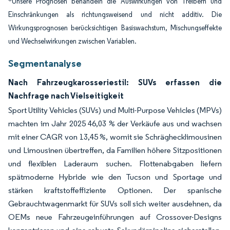
*Unsere Prognosen behandeln die Auswirkungen von Treibern und
Einschränkungen als richtungsweisend und nicht additiv. Die
Wirkungsprognosen berücksichtigen Basiswachstum, Mischungseffekte
und Wechselwirkungen zwischen Variablen.
Segmentanalyse
Nach Fahrzeugkarosseriestil: SUVs erfassen die
Nachfrage nach Vielseitigkeit
Sport Utility Vehicles (SUVs) und Multi-Purpose Vehicles (MPVs)
machten im Jahr 2025 46,03 % der Verkäufe aus und wachsen
mit einer CAGR von 13,45 %, womit sie Schräghecklimousinen
und Limousinen übertreffen, da Familien höhere Sitzpositionen
und flexiblen Laderaum suchen. Flottenabgaben liefern
spätmoderne Hybride wie den Tucson und Sportage und
stärken kraftstoffeffiziente Optionen. Der spanische
Gebrauchtwagenmarkt für SUVs soll sich weiter ausdehnen, da
OEMs neue Fahrzeugeinführungen auf Crossover-Designs