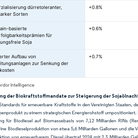
ialisierung dürretoleranter,
+0.8%
tarker Sorten
ain-basierte
+0.6%
folgbarkeitsprämien für
ungsfreie Soja
ierter Aufbau von
+0.7%
itungsanlagen zur Senkung der
kkosten
rdor Intelligence
ng der Biokraftstoffmandate zur Steigerung der Sojaölnach
Standards für erneuerbare Kraftstoffe in den Vereinigten Staaten, 
enprodukt zu einem strategischen Energierohstoff umpositioniert. 
ng für Biodiesel auf Biomassebasis von 7,12 Milliarden RINs (Ren
eine Biodieselproduktion von etwa 5,6 Milliarden Gallonen und die V
tion von erneuerbarem Diesel übertraf 2024 mit 2,3 Milliarden Gall