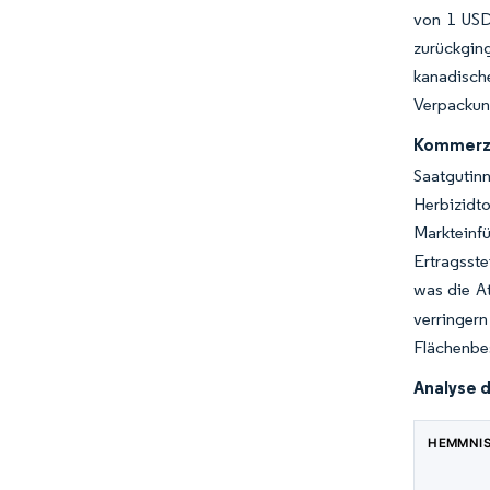
von 1 USD
zurückgin
kanadisch
Verpackun
Kommerzi
Saatgutin
Herbizidt
Markteinf
Ertragsst
was die At
verringer
Flächenbes
Analyse 
HEMMNI