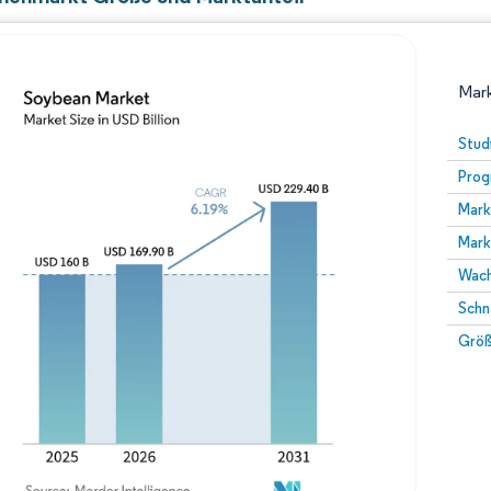
Mark
Stud
Prog
Mark
Mark
Wach
Schn
Bild © Mordor Intelligence. Wiederverwendung erfor
Größ