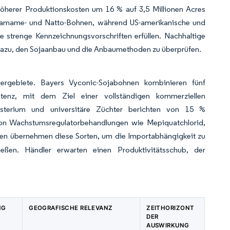
herer Produktionskosten um 16 % auf 3,5 Millionen Acres
Edamame- und Natto-Bohnen, während US-amerikanische und
 strenge Kennzeichnungsvorschriften erfüllen. Nachhaltige
azu, den Sojaanbau und die Anbaumethoden zu überprüfen.
iergebiete. Bayers Vyconic-Sojabohnen kombinieren fünf
istenz, mit dem Ziel einer vollständigen kommerziellen
isterium und universitäre Züchter berichten von 15 %
 von Wachstumsregulatorbehandlungen wie Mepiquatchlorid,
ren übernehmen diese Sorten, um die Importabhängigkeit zu
ießen. Händler erwarten einen Produktivitätsschub, der
NG
GEOGRAFISCHE RELEVANZ
ZEITHORIZONT
DER
AUSWIRKUNG