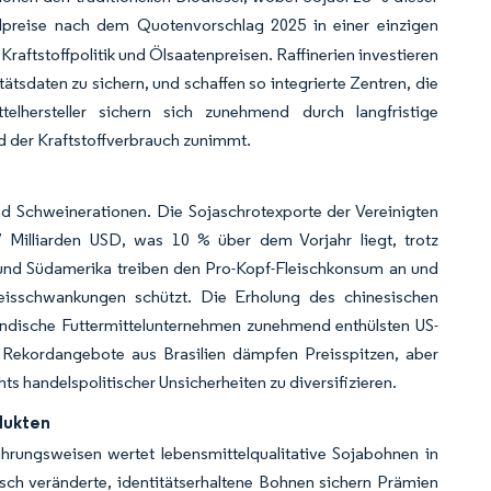
lpreise nach dem Quotenvorschlag 2025 in einer einzigen
raftstoffpolitik und Ölsaatenpreisen. Raffinerien investieren
sdaten zu sichern, und schaffen so integrierte Zentren, die
elhersteller sichern sich zunehmend durch langfristige
nd der Kraftstoffverbrauch zunimmt.
nd Schweinerationen. Die Sojaschrotexporte der Vereinigten
 Milliarden USD, was 10 % über dem Vorjahr liegt, trotz
und Südamerika treiben den Pro-Kopf-Fleischkonsum an und
lpreisschwankungen schützt. Die Erholung des chinesischen
ländische Futtermittelunternehmen zunehmend enthülsten US-
. Rekordangebote aus Brasilien dämpfen Preisspitzen, aber
s handelspolitischer Unsicherheiten zu diversifizieren.
dukten
rungsweisen wertet lebensmittelqualitative Sojabohnen in
sch veränderte, identitätserhaltene Bohnen sichern Prämien