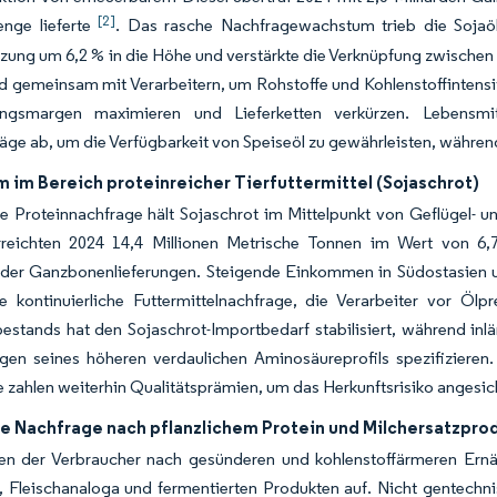
[2]
nge lieferte
. Das rasche Nachfragewachstum trieb die Sojaö
zung um 6,2 % in die Höhe und verstärkte die Verknüpfung zwischen K
gemeinsam mit Verarbeitern, um Rohstoffe und Kohlenstoffintensität
ungsmargen maximieren und Lieferketten verkürzen. Lebensmitt
räge ab, um die Verfügbarkeit von Speiseöl zu gewährleisten, währe
 im Bereich proteinreicher Tierfuttermittel (Sojaschrot)
e Proteinnachfrage hält Sojaschrot im Mittelpunkt von Geflügel- u
rreichten 2024 14,4 Millionen Metrische Tonnen im Wert von 6,7
nder Ganzbonenlieferungen. Steigende Einkommen in Südostasien 
ie kontinuierliche Futtermittelnachfrage, die Verarbeiter vor Ö
estands hat den Sojaschrot-Importbedarf stabilisiert, während in
gen seines höheren verdaulichen Aminosäureprofils spezifizieren
 zahlen weiterhin Qualitätsprämien, um das Herkunftsrisiko angesicht
e Nachfrage nach pflanzlichem Protein und Milchersatzpro
en der Verbraucher nach gesünderen und kohlenstoffärmeren Ernäh
 Fleischanaloga und fermentierten Produkten auf. Nicht gentechni