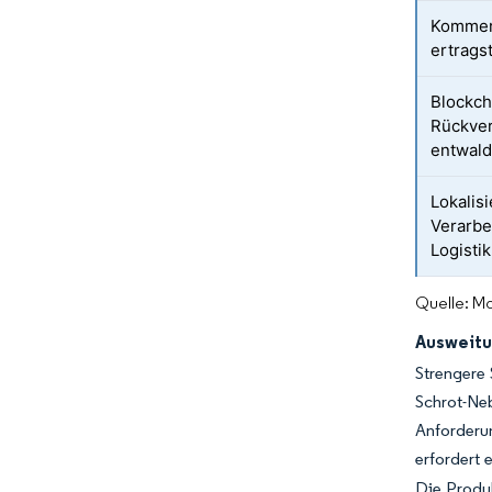
Kommerz
ertrags
Blockch
Rückver
entwald
Lokalis
Verarbe
Logisti
Quelle: Mo
Ausweitu
Strengere 
Schrot-Neb
Anforderu
erfordert 
Die Produk