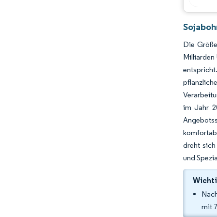
Sojaboh
Die Größe
Milliarde
entspricht
pflanzlic
Verarbeitu
im Jahr 2
Angebotss
komfortabe
dreht sich
und Spezia
Wichti
Nach
mit 