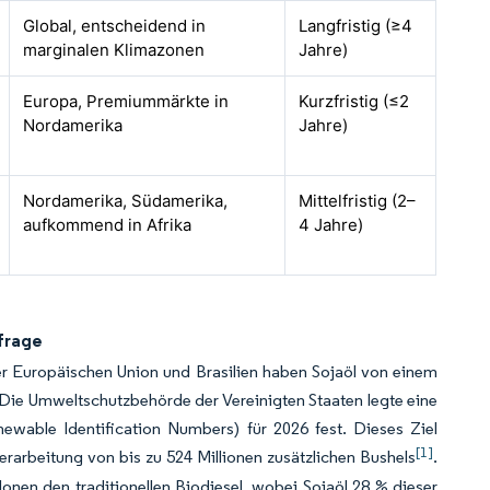
Global, entscheidend in
Langfristig (≥4
marginalen Klimazonen
Jahre)
Europa, Premiummärkte in
Kurzfristig (≤2
Nordamerika
Jahre)
Nordamerika, Südamerika,
Mittelfristig (2–
aufkommend in Afrika
4 Jahre)
frage
der Europäischen Union und Brasilien haben Sojaöl von einem
Die Umweltschutzbehörde der Vereinigten Staaten legte eine
ewable Identification Numbers) für 2026 fest. Dieses Ziel
[1]
erarbeitung von bis zu 524 Millionen zusätzlichen Bushels
.
onen den traditionellen Biodiesel, wobei Sojaöl 28 % dieser