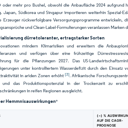
 oder mehr pro Bushel, obwohl die Anbaufläche 2024 aufgrund hö
g. Japan, Südkorea und Singapur importieren weiterhin Spezial-
e Erzeuger rückverfolgbare Versorgungsprogramme entwickeln, die
gsansprüche und Clean-Label-Formulierungen veranlassen Marken d
alisierung dürretoleranter, ertragstarker Sorten
novationen mindern Klimarisiken und erweitern die Anbaupion
oleranzen und verfügen über eine frühzeitige Dürrestressres
ührung für die Pflanzungen 2027. Das US-Landwirtschaftsmin
eigerungen unter kontrolliertem Wasserdefizit durch den Einsatz
[3]
traktivität in ariden Zonen erhöht
. Afrikanische Forschungszent
n und das Produktionspotenzial in der Trockenzeit zu erschl
chränkungen in reifen Regionen ausgleicht.
der Hemmnisauswirkungen
*
S
(~) % AUSWIRKU
AUF DIE CAGR-
PROGNOSE