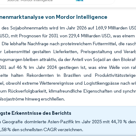
nenmarktanalyse von Mordor Intelligence
 des Sojabohnenmarkts wird im Jahr 2026 auf 169,9 Milliarden U
n USD, mit Prognosen für 2031 von 229,4 Milliarden USD, was ei
. Die lebhafte Nachfrage nach proteinreichem Futtermittel, die ras
her Lebensmittel gestalten Lieferketten, Preisgestaltung und Ver
ngsmargen bleiben attraktiv, da der Anteil von Sojaöl an den Biokraf
001 auf 46 % im Jahr 2024 gestiegen ist, was eine Welle von raf
eite halten Rekordernten in Brasilien und Produktivitätsste
l, obwohl extreme Wetterereignisse und Logistikengpässe nach wie
 um Rückverfolgbarkeit, klimafreundliche Eigenschaften und synchro
lsojaströme hinweg erschließen.
gste Erkenntnisse des Berichts
 Geografie dominierte Asien-Pazifik im Jahr 2025 mit 44,70 % de
7,58 % den schnellsten CAGR verzeichnen.