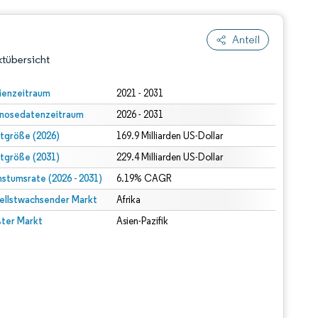
Anteil
tübersicht
ienzeitraum
2021 - 2031
nosedatenzeitraum
2026 - 2031
tgröße (2026)
169.9 Milliarden US-Dollar
tgröße (2031)
229.4 Milliarden US-Dollar
stumsrate (2026 - 2031)
6.19% CAGR
ellstwachsender Markt
dert Namensnennung gemäß CC BY 4.0.
Afrika
ter Markt
Asien-Pazifik