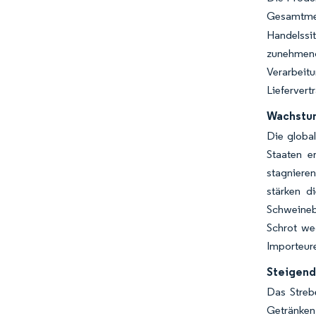
Gesamtme
Handelssit
zunehmend 
Verarbeit
Liefervert
Wachstum
Die global
Staaten e
stagniere
stärken d
Schweineb
Schrot we
Importeure
Steigend
Das Streb
Getränken,