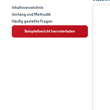
Inhaltsverzeichnis
Marktgröße und -anteil
Umfang und Methodik
Häufig gestellte Fragen
Marktanalyse
Trends und Einblicke
Geografische Analyse
Regulatorisches Umfeld
Wertschöpfungskettenanalyse
Chancen & Aussichten
Branchenentwicklungen