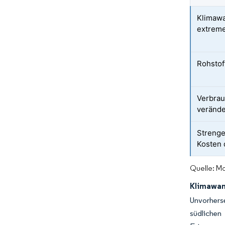
Klimawa
extreme
Rohstof
Verbra
veränd
Strenge
Kosten 
Quelle: Mo
Klimawan
Unvorhers
südlichen