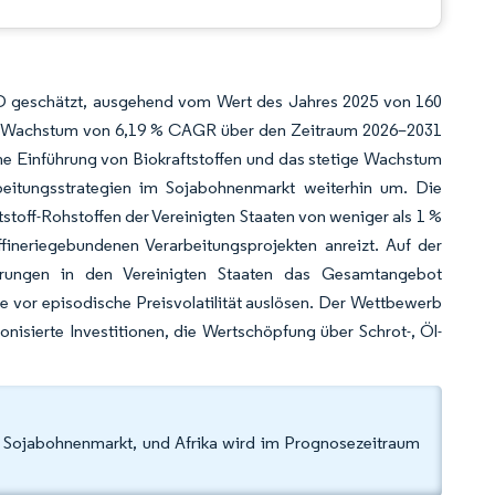
SD geschätzt, ausgehend vom Wert des Jahres 2025 von 160
nem Wachstum von 6,19 % CAGR über den Zeitraum 2026–2031
che Einführung von Biokraftstoffen und das stetige Wachstum
arbeitungsstrategien im Sojabohnenmarkt weiterhin um. Die
tstoff-Rohstoffen der Vereinigten Staaten von weniger als 1 %
fineriegebundenen Verarbeitungsprojekten anreizt. Auf der
igerungen in den Vereinigten Staaten das Gesamtangebot
 vor episodische Preisvolatilität auslösen. Der Wettbewerb
nisierte Investitionen, die Wertschöpfung über Schrot-, Öl-
n Sojabohnenmarkt, und Afrika wird im Prognosezeitraum