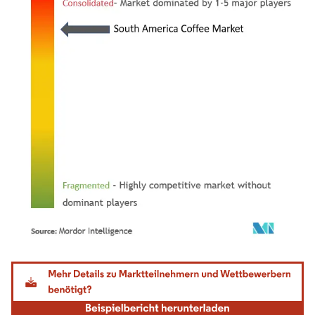
Bild © Mordor Intelligence. Wiederverwendung erfordert Namensnennung gemäß