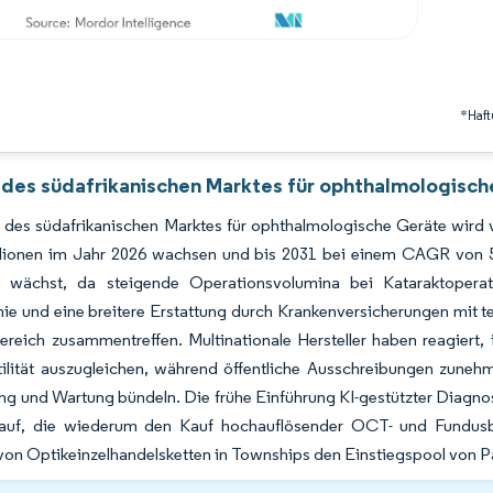
*Haft
 des südafrikanischen Marktes für ophthalmologisch
 des südafrikanischen Marktes für ophthalmologische Geräte wird 
llionen im Jahr 2026 wachsen und bis 2031 bei einem CAGR von 5
 wächst, da steigende Operationsvolumina bei Kataraktopera
ie und eine breitere Erstattung durch Krankenversicherungen mit t
ereich zusammentreffen. Multinationale Hersteller haben reagiert
tilität auszugleichen, während öffentliche Ausschreibungen zuneh
ng und Wartung bündeln. Die frühe Einführung KI-gestützter Diagnos
lauf, die wiederum den Kauf hochauflösender OCT- und Fundusbil
n Optikeinzelhandelsketten in Townships den Einstiegspool von Pat