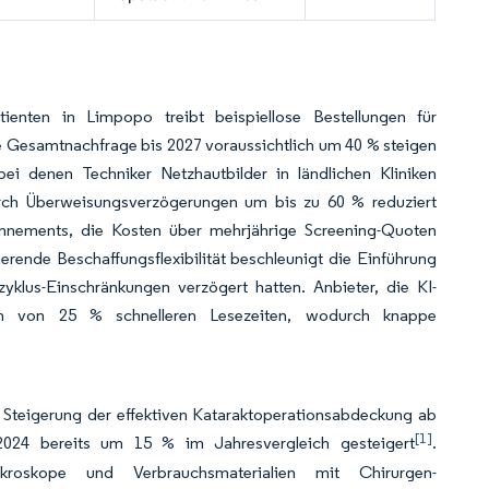
ienten in Limpopo treibt beispiellose Bestellungen für
Gesamtnachfrage bis 2027 voraussichtlich um 40 % steigen
i denen Techniker Netzhautbilder in ländlichen Kliniken
rch Überweisungsverzögerungen um bis zu 60 % reduziert
bonnements, die Kosten über mehrjährige Screening-Quoten
erende Beschaffungsflexibilität beschleunigt die Einführung
klus-Einschränkungen verzögert hatten. Anbieter, die KI-
hten von 25 % schnelleren Lesezeiten, wodurch knappe
 Steigerung der effektiven Kataraktoperationsabdeckung ab
[1]
2024 bereits um 15 % im Jahresvergleich gesteigert
.
kroskope und Verbrauchsmaterialien mit Chirurgen-