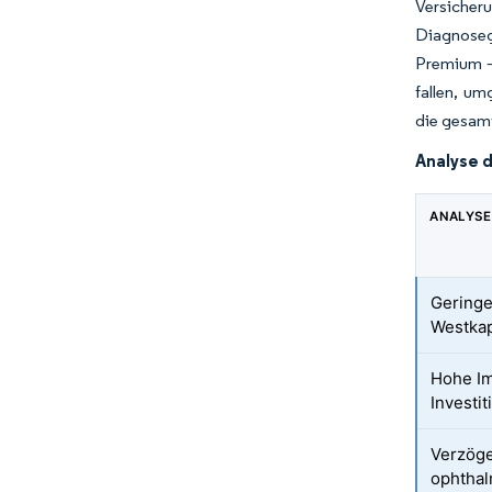
Versicher
Diagnoseg
Premium – 
fallen, um
die gesamt
Analyse 
ANALYSE
Geringe
Westkap
Hohe Im
Investi
Verzöge
ophthal