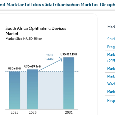
nd Marktanteil des südafrikanischen Marktes für o
Mark
Stud
Prog
Mark
(202
Mark
Mark
Bild © Mordor Intelligence. Wiederverwendung erfor
Wach
Mark
Bild 
Haup