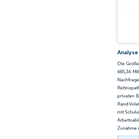
Chancen & Aussichten
Branchenentwicklungen
Analyse
Die Größe
685,36 Mi
Nachfrage
Retinopath
privaten B
Rand-Vola
mit Schulu
Arbeitsab
Zunahme vo