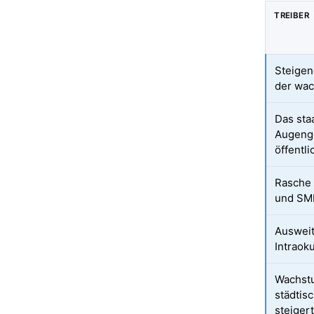
TREIBER
Steigen
der wac
Das sta
Augenge
öffentl
Rasche 
und SMI
Ausweit
Intraok
Wachstu
städtis
steiger