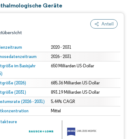
phthalmologische Geräte
Anteil
tübersicht
ienzeitraum
2020 - 2031
nosedatenzeitraum
2026 - 2031
tgröße im Basisjahr
650 Milliarden US-Dollar
5)
tgröße (2026)
685.36 Milliarden US-Dollar
tgröße (2031)
893.19 Milliarden US-Dollar
dert Namensnennung gemäß CC BY 4.0.
stumsrate (2026 - 2031)
5.44% CAGR
tkonzentration
Mittel
© Mordor Intelligence. Wiederverwendung erfordert Namensnennung gemäß CC BY 4.0.
takteure