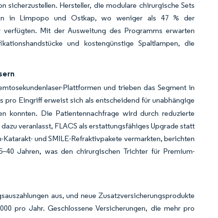
 sicherzustellen. Hersteller, die modulare chirurgische Sets
ungen in Limpopo und Ostkap, wo weniger als 47 % der
ur verfügten. Mit der Ausweitung des Programms erwarten
sifikationshandstücke und kostengünstige Spaltlampen, die
sern
Femtosekundenlaser-Plattformen und trieben das Segment in
ts pro Eingriff erweist sich als entscheidend für unabhängige
igen konnten. Die Patientennachfrage wird durch reduzierte
r dazu veranlasst, FLACS als erstattungsfähiges Upgrade statt
den-Katarakt- und SMILE-Refraktivpakete vermarkten, berichten
–40 Jahren, was den chirurgischen Trichter für Premium-
sauszahlungen aus, und neue Zusatzversicherungsprodukte
3.000 pro Jahr. Geschlossene Versicherungen, die mehr pro