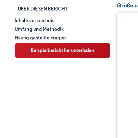
Größe u
ÜBER DIESEN BERICHT
Inhaltsverzeichnis
Marktgröße und -anteil
Umfang und Methodik
Häufig gestellte Fragen
Marktanalyse
Trends und Einblicke
Segmentanalyse
Geografische Analyse
Regulatorisches Umfeld
Wettbewerbslandschaft
Hauptakteure