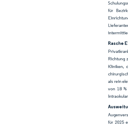
Schulungsm
für Bezi
Einrichtu
Lieferant
intermitti
Rasche E
Privatkra
Richtung 
Kliniken, 
chirurgisc
als rein e
von 18 % 
Intraokular
Ausweitu
Augenvers
für 2025 