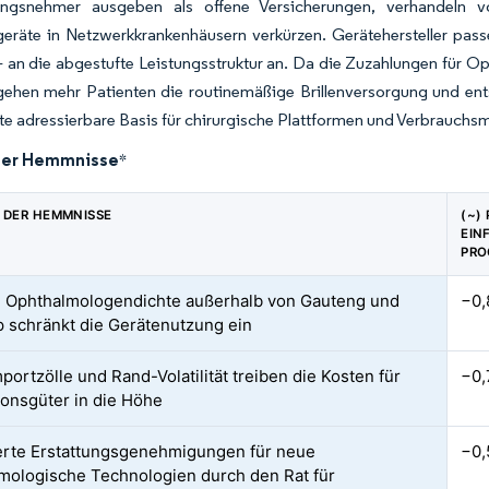
ungsnehmer ausgeben als offene Versicherungen, verhandeln vo
eräte in Netzwerkkrankenhäusern verkürzen. Gerätehersteller pass
an die abgestufte Leistungsstruktur an. Da die Zuzahlungen für Op
gehen mehr Patienten die routinemäßige Brillenversorgung und entsc
e adressierbare Basis für chirurgische Plattformen und Verbrauchsma
der Hemmnisse
*
 DER HEMMNISSE
(~)
EIN
PRO
 Ophthalmologendichte außerhalb von Gauteng und
−0,
 schränkt die Gerätenutzung ein
portzölle und Rand-Volatilität treiben die Kosten für
−0,
tionsgüter in die Höhe
rte Erstattungsgenehmigungen für neue
−0,
mologische Technologien durch den Rat für