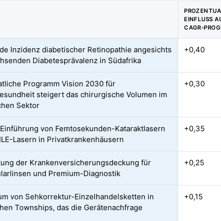
PROZENTUA
EINFLUSS A
CAGR-PROG
de Inzidenz diabetischer Retinopathie angesichts
+0,40
hsenden Diabetesprävalenz in Südafrika
atliche Programm Vision 2030 für
+0,30
sundheit steigert das chirurgische Volumen im
ichen Sektor
Einführung von Femtosekunden-Kataraktlasern
+0,35
LE-Lasern in Privatkrankenhäusern
ung der Krankenversicherungsdeckung für
+0,25
ularlinsen und Premium-Diagnostik
m von Sehkorrektur-Einzelhandelsketten in
+0,15
chen Townships, das die Gerätenachfrage
t