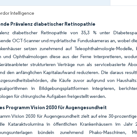
rdor Intelligence
de Prävalenz diabetischer Retinopathie
lenz diabetischer Retinopathie von 35,3 % unter Diabetespat
sende OCT-Scanner und mydriatische Funduskameras an, wobei die 
nkenhäuser setzen zunehmend auf Teleophthalmologie-Modelle, be
 und Ophthalmologen diese aus der Ferne interpretieren, wodu
eräteanbieter strukturieren Verträge nun als servicebasierte A
und den anfänglichen Kapitalaufwand reduzieren. Die daraus resulti
nzgesundheitsbehörden, die Käufe zuvor aufgrund von Haushaltszy
gsalgorithmen in Bildgebungsplattformen integrieren, beric
ogen für chirurgische Aufgaben freigestellt werden.
hes Programm Vision 2030 für Augengesundheit
amm Vision 2030 für Augengesundheit zielt auf eine 30-prozentige
ie Kataraktvolumina in öffentlichen Krankenhäusern im Jahr 
ibungsunterlagen bündeln zunehmend Phako-Maschinen, Mi