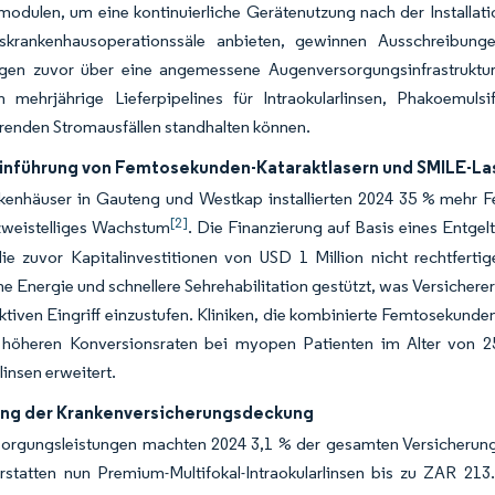
odulen, um eine kontinuierliche Gerätenutzung nach der Installation
rkskrankenhausoperationssäle anbieten, gewinnen Ausschreib
ngen zuvor über eine angemessene Augenversorgungsinfrastrukt
en mehrjährige Lieferpipelines für Intraokularlinsen, Phakoemul
erenden Stromausfällen standhalten können.
inführung von Femtosekunden-Kataraktlasern und SMILE-La
nkenhäuser in Gauteng und Westkap installierten 2024 35 % mehr 
[2]
zweistelliges Wachstum
. Die Finanzierung auf Basis eines Entgel
die zuvor Kapitalinvestitionen von USD 1 Million nicht rechtfert
he Energie und schnellere Sehrehabilitation gestützt, was Versichere
lektiven Eingriff einzustufen. Kliniken, die kombinierte Femtosekun
höheren Konversionsraten bei myopen Patienten im Alter von 25
linsen erweitert.
ng der Krankenversicherungsdeckung
orgungsleistungen machten 2024 3,1 % der gesamten Versicherung
erstatten nun Premium-Multifokal-Intraokularlinsen bis zu ZAR 21