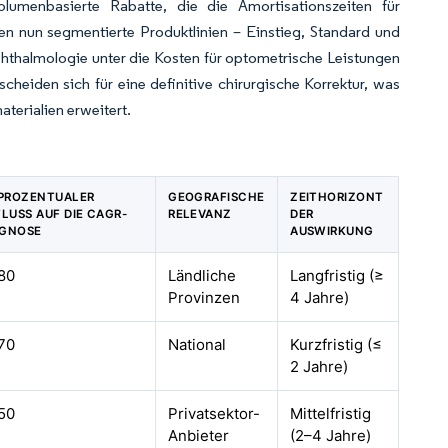
lumenbasierte Rabatte, die die Amortisationszeiten für
en nun segmentierte Produktlinien – Einstieg, Standard und
hthalmologie unter die Kosten für optometrische Leistungen
heiden sich für eine definitive chirurgische Korrektur, was
terialien erweitert.
 PROZENTUALER
GEOGRAFISCHE
ZEITHORIZONT
FLUSS AUF DIE CAGR-
RELEVANZ
DER
GNOSE
AUSWIRKUNG
80
Ländliche
Langfristig (≥
Provinzen
4 Jahre)
70
National
Kurzfristig (≤
2 Jahre)
50
Privatsektor-
Mittelfristig
Anbieter
(2–4 Jahre)