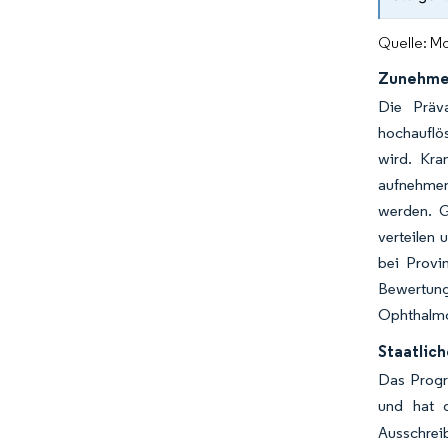
Quelle: Mo
Zunehmen
Die Präva
hochauflö
wird. Kra
aufnehmen
werden. G
verteilen 
bei Provi
Bewertun
Ophthalmol
Staatlic
Das Progr
und hat d
Ausschre