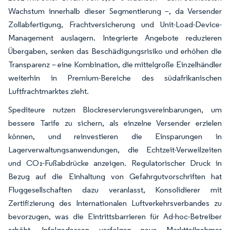
Wachstum innerhalb dieser Segmentierung –, da Versender
Zollabfertigung, Frachtversicherung und Unit-Load-Device-
Management auslagern. Integrierte Angebote reduzieren
Übergaben, senken das Beschädigungsrisiko und erhöhen die
Transparenz – eine Kombination, die mittelgroße Einzelhändler
weiterhin in Premium-Bereiche des südafrikanischen
Luftfrachtmarktes zieht.
Spediteure nutzen Blockreservierungsvereinbarungen, um
bessere Tarife zu sichern, als einzelne Versender erzielen
können, und reinvestieren die Einsparungen in
Lagerverwaltungsanwendungen, die Echtzeit-Verweilzeiten
und CO₂-Fußabdrücke anzeigen. Regulatorischer Druck in
Bezug auf die Einhaltung von Gefahrgutvorschriften hat
Fluggesellschaften dazu veranlasst, Konsolidierer mit
Zertifizierung des Internationalen Luftverkehrsverbandes zu
bevorzugen, was die Eintrittsbarrieren für Ad-hoc-Betreiber
erhöht. Infolgedessen verfolgen neue Marktteilnehmer