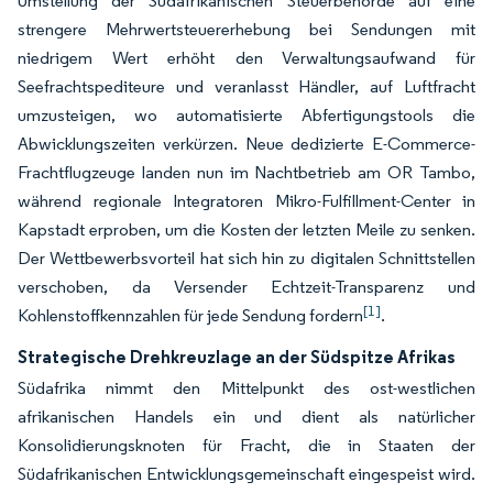
Umstellung der Südafrikanischen Steuerbehörde auf eine
strengere Mehrwertsteuererhebung bei Sendungen mit
niedrigem Wert erhöht den Verwaltungsaufwand für
Seefrachtspediteure und veranlasst Händler, auf Luftfracht
umzusteigen, wo automatisierte Abfertigungstools die
Abwicklungszeiten verkürzen. Neue dedizierte E-Commerce-
Frachtflugzeuge landen nun im Nachtbetrieb am OR Tambo,
während regionale Integratoren Mikro-Fulfillment-Center in
Kapstadt erproben, um die Kosten der letzten Meile zu senken.
Der Wettbewerbsvorteil hat sich hin zu digitalen Schnittstellen
verschoben, da Versender Echtzeit-Transparenz und
[1]
Kohlenstoffkennzahlen für jede Sendung fordern
.
Strategische Drehkreuzlage an der Südspitze Afrikas
Südafrika nimmt den Mittelpunkt des ost-westlichen
afrikanischen Handels ein und dient als natürlicher
Konsolidierungsknoten für Fracht, die in Staaten der
Südafrikanischen Entwicklungsgemeinschaft eingespeist wird.