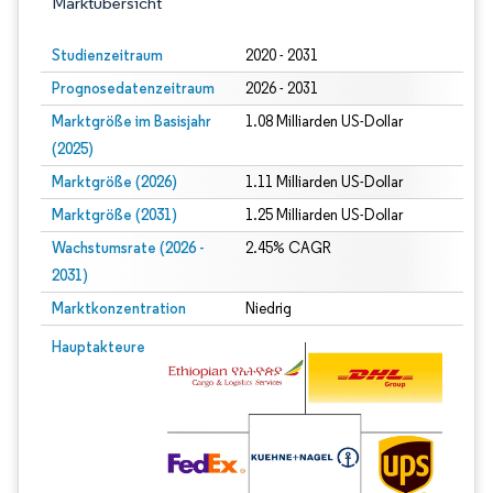
Marktübersicht
Studienzeitraum
2020 - 2031
Prognosedatenzeitraum
2026 - 2031
Marktgröße im Basisjahr
1.08 Milliarden US-Dollar
(2025)
Marktgröße (2026)
1.11 Milliarden US-Dollar
Marktgröße (2031)
1.25 Milliarden US-Dollar
Wachstumsrate (2026 -
2.45% CAGR
2031)
Marktkonzentration
Niedrig
Bild © Mordor Intelligence. Wiederverwendung erfordert Namensnennung gem
Hauptakteure