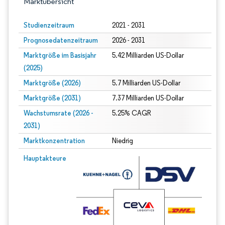
Marktübersicht
Studienzeitraum
2021 - 2031
Prognosedatenzeitraum
2026 - 2031
Marktgröße im Basisjahr
5.42 Milliarden US-Dollar
(2025)
Marktgröße (2026)
5.7 Milliarden US-Dollar
Marktgröße (2031)
7.37 Milliarden US-Dollar
Wachstumsrate (2026 -
5.25% CAGR
2031)
Marktkonzentration
Niedrig
Bild © Mordor Intelligence. Wiederverwendung erfordert Namensnennung gem
Hauptakteure