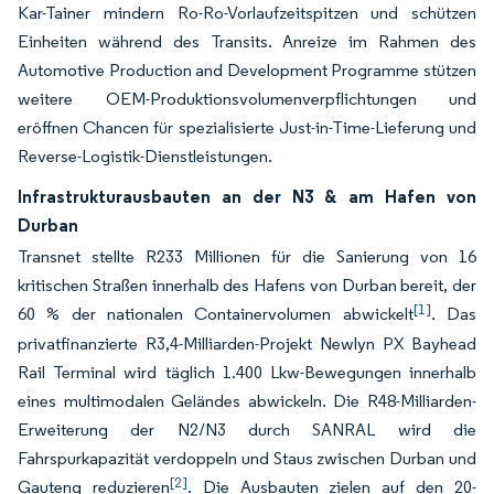
Kar-Tainer mindern Ro-Ro-Vorlaufzeitspitzen und schützen
Einheiten während des Transits. Anreize im Rahmen des
Automotive Production and Development Programme stützen
weitere OEM-Produktionsvolumenverpflichtungen und
eröffnen Chancen für spezialisierte Just-in-Time-Lieferung und
Reverse-Logistik-Dienstleistungen.
Infrastrukturausbauten an der N3 & am Hafen von
Durban
Transnet stellte R233 Millionen für die Sanierung von 16
kritischen Straßen innerhalb des Hafens von Durban bereit, der
[1]
60 % der nationalen Containervolumen abwickelt
. Das
privatfinanzierte R3,4-Milliarden-Projekt Newlyn PX Bayhead
Rail Terminal wird täglich 1.400 Lkw-Bewegungen innerhalb
eines multimodalen Geländes abwickeln. Die R48-Milliarden-
Erweiterung der N2/N3 durch SANRAL wird die
Fahrspurkapazität verdoppeln und Staus zwischen Durban und
[2]
Gauteng reduzieren
. Die Ausbauten zielen auf den 20-