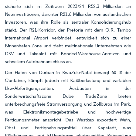
sicherte sich im Zeitraum 2023/24 R52,3 Milliarden an
Neuinvestitionen, darunter R21,6 Milliarden von ausländischen
Investoren, was ihre Rolle als zentraler Konsolidierungshub
stärkt. Der R21-Korridor, der Pretoria mit dem O.R. Tambo
International Airport verbindet, entwickelt sich zu einer
Binnenhafen-Zone und zieht multinationale Unternehmen wie
DSV und Takealot mit Bonded-Warehouse-Anreizen und
schnellem Autobahnanschluss an.
Der Hafen von Durban in KwaZulu-Natal bewegt 60 % der
Container, kämpft jedoch mit Kaiüberlastung und variablen
Lkw-Abfertigungszeiten. Ausbauten in der
Sonderwirtschaftszone Dube TradeZone bieten
unterbrechungsfreie Stromversorgung und Zollbüros im Park,
was Elektronikmontagebetriebe und hochwertige
Fertigungsmieter anspricht. Das Westkap exportiert Wein,
Obst und Fertignahrungsmittel über Kapstadt, was
Kühlfahrzeuge und EU-konforme phytosanitäre Behandlung