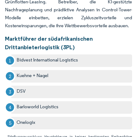
Grünflotten-Leasing. Betreiber, die KI-gestützte
Nachfrageplanung und prädiktive Analysen in Control-Tower-
Modelle einbetten, erzielen Zykluszeitvorteile und
Kosteneinsparungen, die ihre Wettbewerbsvorteile ausbauen.
Marktführer der südafrikanischen
Drittanbieterlogistik (3PL)
Bidvest International Logistics
Kuehne + Nagel
DSV
Barloworld Logistics
Onelogix
*Haftungsausschluss: Hauptakteure in keiner bestimmten Reihenfolge