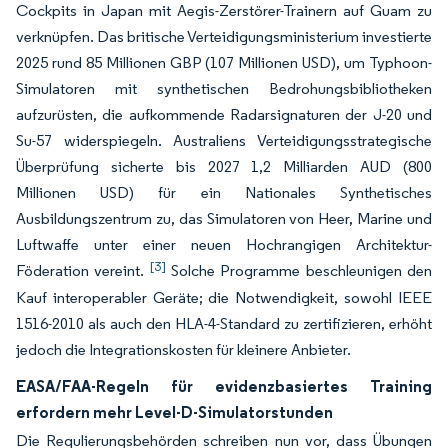
Cockpits in Japan mit Aegis-Zerstörer-Trainern auf Guam zu
verknüpfen. Das britische Verteidigungsministerium investierte
2025 rund 85 Millionen GBP (107 Millionen USD), um Typhoon-
Simulatoren mit synthetischen Bedrohungsbibliotheken
aufzurüsten, die aufkommende Radarsignaturen der J-20 und
Su-57 widerspiegeln. Australiens Verteidigungsstrategische
Überprüfung sicherte bis 2027 1,2 Milliarden AUD (800
Millionen USD) für ein Nationales Synthetisches
Ausbildungszentrum zu, das Simulatoren von Heer, Marine und
Luftwaffe unter einer neuen Hochrangigen Architektur-
[3]
Föderation vereint.
Solche Programme beschleunigen den
Kauf interoperabler Geräte; die Notwendigkeit, sowohl IEEE
1516-2010 als auch den HLA-4-Standard zu zertifizieren, erhöht
jedoch die Integrationskosten für kleinere Anbieter.
EASA/FAA-Regeln für evidenzbasiertes Training
erfordern mehr Level-D-Simulatorstunden
Die Regulierungsbehörden schreiben nun vor, dass Übungen