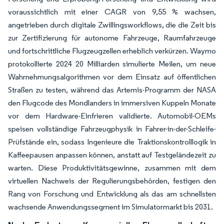
voraussichtlich mit einer CAGR von 9,55 % wachsen,
angetrieben durch digitale Zwillingsworkflows, die die Zeit bis
zur Zertifizierung für autonome Fahrzeuge, Raumfahrzeuge
und fortschrittliche Flugzeugzellen erheblich verkürzen. Waymo
protokollierte 2024 20 Milliarden simulierte Meilen, um neue
Wahrnehmungsalgorithmen vor dem Einsatz auf öffentlichen
Straßen zu testen, während das Artemis-Programm der NASA
den Flugcode des Mondlanders in immersiven Kuppeln Monate
vor dem Hardware-Einfrieren validierte. Automobil-OEMs
speisen vollständige Fahrzeugphysik in Fahrer-in-der-Schleife-
Prüfstände ein, sodass Ingenieure die Traktionskontrolllogik in
Kaffeepausen anpassen können, anstatt auf Testgeländezeit zu
warten. Diese Produktivitätsgewinne, zusammen mit dem
virtuellen Nachweis der Regulierungsbehörden, festigen den
Rang von Forschung und Entwicklung als das am schnellsten
wachsende Anwendungssegment im Simulatormarkt bis 2031.