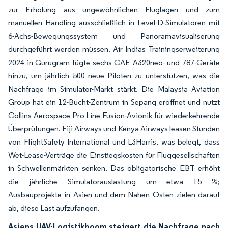
zur Erholung aus ungewöhnlichen Fluglagen und zum
manuellen Handling ausschließlich in Level-D-Simulatoren mit
6-Achs-Bewegungssystem und Panoramavisualiserung
durchgeführt werden müssen. Air Indias Trainingserweiterung
2024 in Gurugram fügte sechs CAE A320neo- und 787-Geräte
hinzu, um jährlich 500 neue Piloten zu unterstützen, was die
Nachfrage im Simulator-Markt stärkt. Die Malaysia Aviation
Group hat ein 12-Bucht-Zentrum in Sepang eröffnet und nutzt
Collins Aerospace Pro Line Fusion-Avionik für wiederkehrende
Überprüfungen. Fiji Airways und Kenya Airways leasen Stunden
von FlightSafety International und L3Harris, was belegt, dass
Wet-Lease-Verträge die Einstiegskosten für Fluggesellschaften
in Schwellenmärkten senken. Das obligatorische EBT erhöht
die jährliche Simulatorauslastung um etwa 15 %;
Ausbauprojekte in Asien und dem Nahen Osten zielen darauf
ab, diese Last aufzufangen.
Asiens UAV-Logistikboom steigert die Nachfrage nach