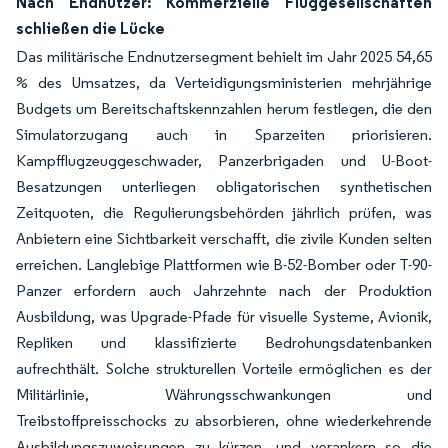
Nach Endnutzer: Kommerzielle Fluggesellschaften
schließen die Lücke
Das militärische Endnutzersegment behielt im Jahr 2025 54,65
% des Umsatzes, da Verteidigungsministerien mehrjährige
Budgets um Bereitschaftskennzahlen herum festlegen, die den
Simulatorzugang auch in Sparzeiten priorisieren.
Kampfflugzeuggeschwader, Panzerbrigaden und U-Boot-
Besatzungen unterliegen obligatorischen synthetischen
Zeitquoten, die Regulierungsbehörden jährlich prüfen, was
Anbietern eine Sichtbarkeit verschafft, die zivile Kunden selten
erreichen. Langlebige Plattformen wie B-52-Bomber oder T-90-
Panzer erfordern auch Jahrzehnte nach der Produktion
Ausbildung, was Upgrade-Pfade für visuelle Systeme, Avionik,
Repliken und klassifizierte Bedrohungsdatenbanken
aufrechthält. Solche strukturellen Vorteile ermöglichen es der
Militärlinie, Währungsschwankungen und
Treibstoffpreisschocks zu absorbieren, ohne wiederkehrende
Ausbildungszuweisungen zu kürzen, und verankern so die