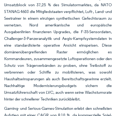
Umsatzblock von 37,25 % des Simulatormarktes, da NATO
STANAG 4603 die Mitgliedstaaten verpflichtet, Luft-, Land- und
Seetrainer in einem einzigen synthetischen Gefechtsraum zu
vernetzen. Nord amerikanische und europäische
Ausgabenlinien finanzieren Upgrades, die F-35-Sensordaten,
Challenger-3-Panzeranalytik und Aegis-Kampfsystemdaten in
eine standardisierte operative Ansicht einspeisen. Diese
domänenübergreifenden Raster ermöglichen es
Kommandeuren, zusammengesetzte Luftoperationen oder den
Schutz von Trägerverbänden zu proben, ohne Treibstoff zu
verbrennen oder Schiffe zu mobilisieren, was sowohl
Haushaltseinsparungen als auch Bereitschaftsgewinne erzielt.
Nachhaltige Modernisierungsbudgets sichern die
Umsatzführerschaft von LVC, auch wenn seine Wachstumsrate
hinter der schnellerer Techniken zurückbleibt.
Gaming- und Serious-Games-Simulation erlebt den schnellsten
Aufstieg mit einer CAGR von 8,10 %, da kommerzielle Spiel-