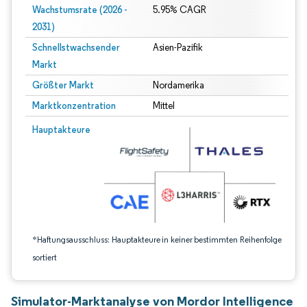
Wachstumsrate (2026 -
5.95% CAGR
2031)
Schnellstwachsender
Asien-Pazifik
Markt
Größter Markt
Nordamerika
Marktkonzentration
Mittel
Bild © Mordor Intelligence. Wiederverwendung erfordert Namensnennung gem
Hauptakteure
*Haftungsausschluss: Hauptakteure in keiner bestimmten Reihenfolge
sortiert
Simulator-Marktanalyse von Mordor Intelligence