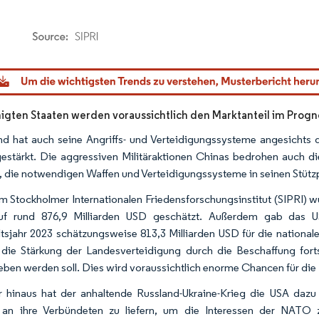
dor Intelligence. Wiederverwendung erfordert Namensnennung gemäß CC BY 4.0.
nigten Staaten werden voraussichtlich den Marktanteil im Pro
d hat auch seine Angriffs- und Verteidigungssysteme angesichts
estärkt. Die aggressiven Militäraktionen Chinas bedrohen auch die
, die notwendigen Waffen und Verteidigungssysteme in seinen Stütz
m Stockholmer Internationalen Friedensforschungsinstitut (SIPRI) 
uf rund 876,9 Milliarden USD geschätzt. Außerdem gab das US
tsjahr 2023 schätzungsweise 813,3 Milliarden USD für die nationa
r die Stärkung der Landesverteidigung durch die Beschaffung fort
ben werden soll. Dies wird voraussichtlich enorme Chancen für die 
 hinaus hat der anhaltende Russland-Ukraine-Krieg die USA dazu
 an ihre Verbündeten zu liefern, um die Interessen der NATO 