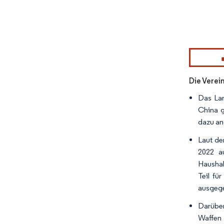
Bild © Mor
Die Verei
Das Lan
China g
dazu an
Laut de
2022 a
Haushal
Teil fü
ausgege
Darüber
Waffen