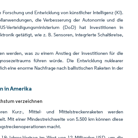
e Forschung und Entwicklung von künstlicher Intelligenz (KI).
trollanwendungen, die Verbesserung der Autonomie und die
S-Verteidigungsministerium (DoD) hat Investitionen in
ronik getätigt, wie z. B. Sensoren, integrierte Schaltkreise,
en werden, was zu einem Anstieg der Investitionen für die
nosezeitraums führen würde. Die Entwicklung nuklearer
lich eine enorme Nachfrage nach ballistischen Raketen in der
n in Amerika
chstum verzeichnen
n Kurz-, Mittel- und Mittelstreckenraketen werden
elt. Mit einer Mindestreichweite von 5.500 km können diese
Langstreckenoperationen macht.
 18-Jahres-Vertrag im Wert von 12 Milliarden USD, um die