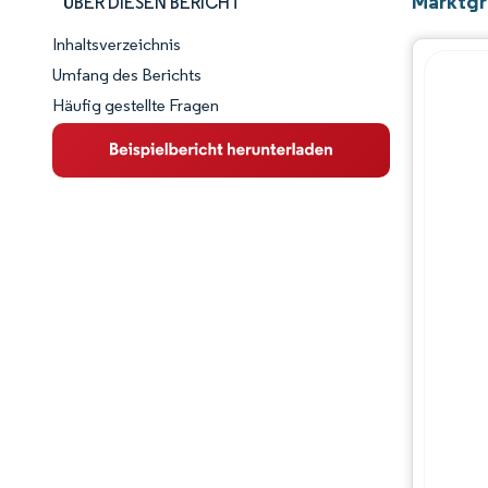
Marktgrö
ÜBER DIESEN BERICHT
Inhaltsverzeichnis
Marktschnappschuss
Umfang des Berichts
Häufig gestellte Fragen
Marktübersicht
Wichtige Markttrends
Wettbewerbslandschaft
Branchenentwicklungen