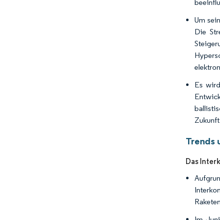
beeinfl
Um sein
Die Str
Steige
Hypersc
elektro
Es wird
Entwic
ballist
Zukunft
Trends 
Das Inter
Aufgru
Interko
Raketen
Im Juni