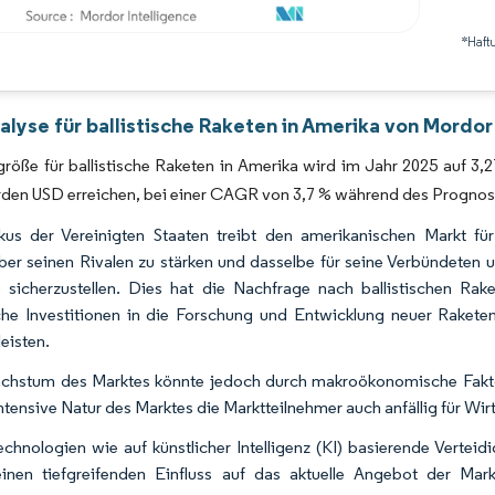
*Haft
Bild © Mordor Intelligence. Wiederverwendung erfordert Namensnennung gemäß 
lyse für ballistische Raketen in Amerika von Mordor
röße für ballistische Raketen in Amerika wird im Jahr 2025 auf 3,2
arden USD erreichen, bei einer CAGR von 3,7 % während des Progno
us der Vereinigten Staaten treibt den amerikanischen Markt für
er seinen Rivalen zu stärken und dasselbe für seine Verbündeten u
sicherzustellen. Dies hat die Nachfrage nach ballistischen Rak
che Investitionen in die Forschung und Entwicklung neuer Raketen
eisten.
hstum des Marktes könnte jedoch durch makroökonomische Faktor
intensive Natur des Marktes die Marktteilnehmer auch anfällig für Wi
chnologien wie auf künstlicher Intelligenz (KI) basierende Verte
einen tiefgreifenden Einfluss auf das aktuelle Angebot der Ma