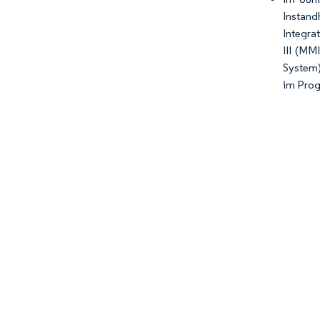
Instand
Integra
III (MM
System)
im Prog