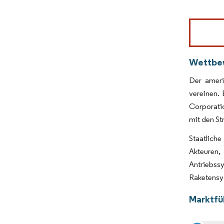
Bild © Mor
Wettbe
Der amerik
vereinen.
Corporati
mit den St
Staatliche
Akteuren
Antriebss
Raketensys
Marktfüh