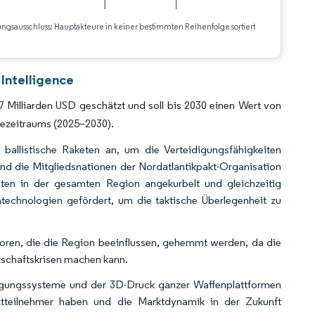
ungsausschluss: Hauptakteure in keiner bestimmten Reihenfolge sortiert
CC BY 4.0.
 Intelligence
7 Milliarden USD geschätzt und soll bis 2030 einen Wert von
sezeitraums (2025–2030).
 ballistische Raketen an, um die Verteidigungsfähigkeiten
nd die Mitgliedsnationen der Nordatlantikpakt-Organisation
eten in der gesamten Region angekurbelt und gleichzeitig
technologien gefördert, um die taktische Überlegenheit zu
en, die die Region beeinflussen, gehemmt werden, da die
rtschaftskrisen machen kann.
idigungssysteme und der 3D-Druck ganzer Waffenplattformen
rktteilnehmer haben und die Marktdynamik in der Zukunft