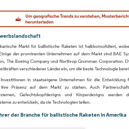
dor Intelligence. Wiederverwendung erfordert Namensnennung gemäß CC BY 4.0.
werbslandschaft
anische Markt für ballistische Raketen ist halbkonsolidiert, wobe
 Einige der prominenten Unternehmen auf dem Markt sind BAE Sy
on, The Boeing Company und Northrop Grumman Corporation. Die 
reitkräften verschiedener Länder ein, um die beste Technologie bereit
 Investitionen in staatseigene Unternehmen für die Entwicklung fo
, ihre Präsenz auf dem Markt zu stärken. Auch Partnerschaf
ystemen, Gefechtskopfdesigns und Körperdesigns werden den 
teme zu entwickeln, da sie Technologien teilen.
rer der Branche für ballistische Raketen in Amerika