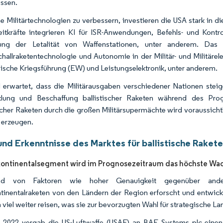
ussen.
e Militärtechnologien zu verbessern, investieren die USA stark in di
eitkräfte integrieren KI für ISR-Anwendungen, Befehls- und Kon
rung der Letalität von Waffenstationen, unter anderem. Das U
hallraketentechnologie und Autonomie in der Militär- und Militärelekt
nische Kriegsführung (EW) und Leistungselektronik, unter anderem.
 erwartet, dass die Militärausgaben verschiedener Nationen steig
klung und Beschaffung ballistischer Raketen während des Prog
ischer Raketen durch die großen Militärsupermächte wird voraussicht
 erzeugen.
und Erkenntnisse des Marktes für ballistische Rakete
kontinentalsegment wird im Prognosezeitraum das höchste Wa
nd von Faktoren wie hoher Genauigkeit gegenüber andere
ntinentalraketen von den Ländern der Region erforscht und entwick
 viel weiter reisen, was sie zur bevorzugten Wahl für strategische 
 2022 vergab die US-Luftwaffe (USAF) an BAE Systems plc einen