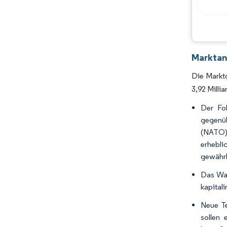
Marktana
Die Marktg
3,92 Milli
Der Fok
gegenüb
(NATO) 
erhebli
gewährl
Das Wac
kapital
Neue Te
sollen 