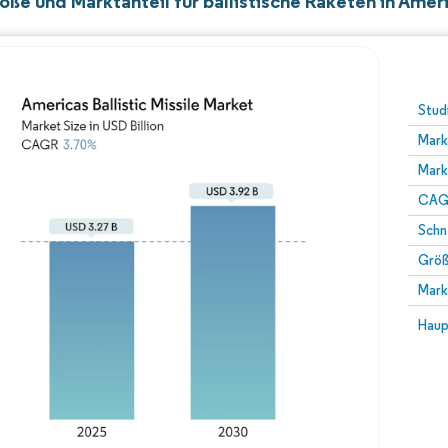
ße und Marktanteil für ballistische Raketen in Amer
Stud
Mark
Mark
CAGR
Schn
Größ
Mark
Haup