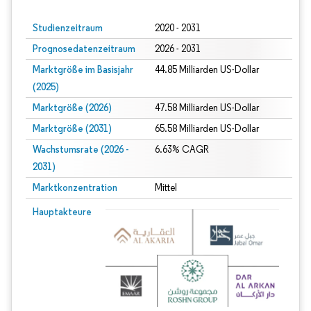
Studienzeitraum
2020 - 2031
Prognosedatenzeitraum
2026 - 2031
Marktgröße im Basisjahr
44.85 Milliarden US-Dollar
(2025)
Marktgröße (2026)
47.58 Milliarden US-Dollar
Marktgröße (2031)
65.58 Milliarden US-Dollar
Wachstumsrate (2026 -
6.63% CAGR
2031)
Marktkonzentration
Mittel
Bild © Mordor Intelligence. Wiederverwendung erfordert Namensnennung gem
Hauptakteure