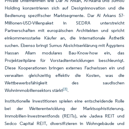
Private Unternehmen wie Dar Al Arkan, Al-Akaria und Sumou
Holding konzentrieren sich auf Designinnovation und die
Bedienung spezifischer Marktsegmente. Dar Al Arkans 57-
Millionen-USD-Villenpaket in SEDRA unterstreicht
Partnerschaften mit europäischen Architekten und spricht
einkommensstarke Käufer an, die internationale Ästhetik
suchen. Ebenso bringt Sumus Absichtserklärung mit Ägyptens
Hassan Allam modulares Bau-Know-how ein, das
Projektzeitpläne für Vorstadtentwicklungen beschleunigt.
Diese Kooperationen bringen externes Fachwissen ein und
verwalten gleichzeitig effektiv die Kosten, was die
Wettbewerbsfähigkeit des saudischen
[3]
Wohnimmobiliensektors stärkt
.
Institutionelle Investitionen spielen eine entscheidende Rolle
bei der Weiterentwicklung der Marktsophistizierung.
Immobilien-Investmentfonds (REITs), wie Jadwa REIT und
Sedco Capital REIT, diversifizieren in Wohngebäude und