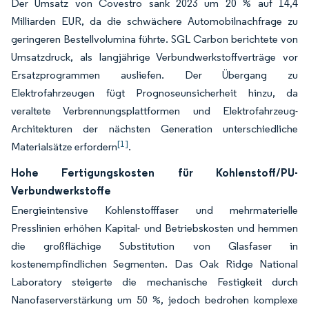
Der Umsatz von Covestro sank 2023 um 20 % auf 14,4
Milliarden EUR, da die schwächere Automobilnachfrage zu
geringeren Bestellvolumina führte. SGL Carbon berichtete von
Umsatzdruck, als langjährige Verbundwerkstoffverträge vor
Ersatzprogrammen ausliefen. Der Übergang zu
Elektrofahrzeugen fügt Prognoseunsicherheit hinzu, da
veraltete Verbrennungsplattformen und Elektrofahrzeug-
Architekturen der nächsten Generation unterschiedliche
[1]
Materialsätze erfordern
.
Hohe Fertigungskosten für Kohlenstoff/PU-
Verbundwerkstoffe
Energieintensive Kohlenstofffaser und mehrmaterielle
Presslinien erhöhen Kapital- und Betriebskosten und hemmen
die großflächige Substitution von Glasfaser in
kostenempfindlichen Segmenten. Das Oak Ridge National
Laboratory steigerte die mechanische Festigkeit durch
Nanofaserverstärkung um 50 %, jedoch bedrohen komplexe