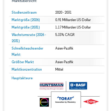
Marktübersicht
Studienzeitraum
2020 - 2031
Marktgröße (2026)
0.91 Milliarden US-Dollar
Marktgröße (2031)
1.17 Milliarden US-Dollar
Wachstumsrate (2026 -
5.33% CAGR
2031)
Schnellstwachsender
Asien-Pazifik
Markt
Größter Markt
Asien-Pazifik
Marktkonzentration
Mittel
Bild © Mordor Intelligence. Wiederverwendung erfordert Namensnennung gem
Hauptakteure