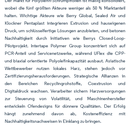
Der Markt für Polyolefin-Schrumpffolien ist mäßig konsolidiert,
wobei die fünf größten Akteure weniger als 50 % Marktanteil
halten. Wichtige Akteure wie Berry Global, Sealed Air und
Klockner Pentaplast integrieren Extrusion und hauseigenen
Druck, um schlüsselfertige Lösungen anzubieten, und betonen
Nachhaltigkeit durch Initiativen wie Berrys Closed-Loop-
Pilotprojekt. Intertape Polymer Group konzentriert sich auf
PCR-Anteil und Servicenetzwerke, während UFlex die CPP-
und biaxial orientierte Polyolefinkapazität ausbaut. Asiatische
Wettbewerber nutzen lokales Harz, stehen jedoch vor
Zertifizierungsherausforderungen. Strategische Allianzen in
den Bereichen Recyclingrohstoffe, Coextrusion und
Digitaldruck wachsen. Verarbeiter sichern Harzversorgungen
zur Steuerung von Volatilität, und Maschinenhersteller
entwickeln Ofendesigns für dünnere Qualitäten. Der Erfolg
hängt zunehmend davon ab, Kosteneffizienz mit
Nachhaltigkeitsnachweisen in Einklang zu bringen.