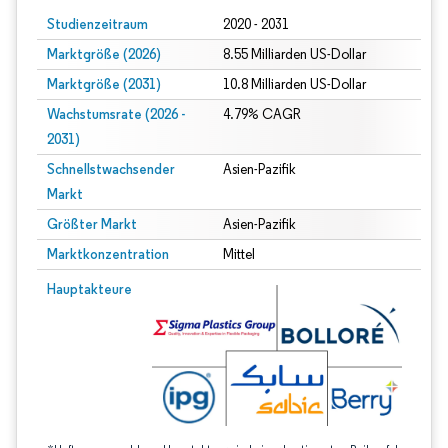
Studienzeitraum
2020 - 2031
Marktgröße (2026)
8.55 Milliarden US-Dollar
Marktgröße (2031)
10.8 Milliarden US-Dollar
Wachstumsrate (2026 -
4.79% CAGR
2031)
Schnellstwachsender
Asien-Pazifik
Markt
Größter Markt
Asien-Pazifik
Marktkonzentration
Mittel
Bild © Mordor Intelligence. Wiederverwendung erfordert Namensnennung gem
Hauptakteure