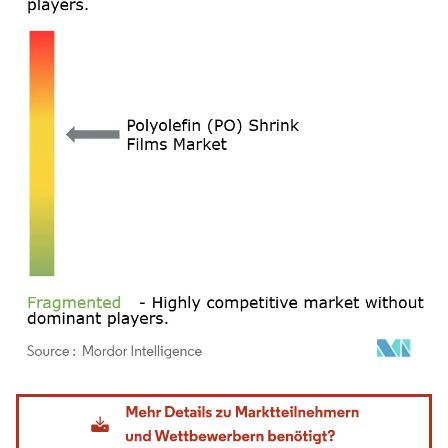
Bild © Mordor Intelligence. Wiederverwendung erfordert Namensnennung gemäß