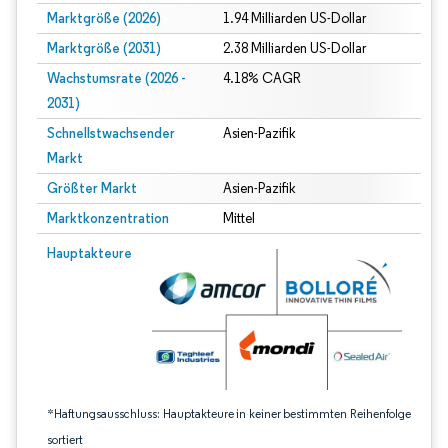
Marktgröße (2026)
1.94 Milliarden US-Dollar
Marktgröße (2031)
2.38 Milliarden US-Dollar
Wachstumsrate (2026 -
4.18% CAGR
2031)
Schnellstwachsender
Asien-Pazifik
Markt
Größter Markt
Asien-Pazifik
Marktkonzentration
Mittel
Bild © Mordor Intelligence. Wiederverwendung erfordert Namensnennung gem
Hauptakteure
*Haftungsausschluss: Hauptakteure in keiner bestimmten Reihenfolge
sortiert