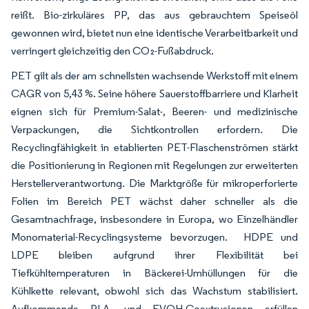
reißt. Bio-zirkuläres PP, das aus gebrauchtem Speiseöl
gewonnen wird, bietet nun eine identische Verarbeitbarkeit und
verringert gleichzeitig den CO₂-Fußabdruck.
PET gilt als der am schnellsten wachsende Werkstoff mit einem
CAGR von 5,43 %. Seine höhere Sauerstoffbarriere und Klarheit
eignen sich für Premium-Salat-, Beeren- und medizinische
Verpackungen, die Sichtkontrollen erfordern. Die
Recyclingfähigkeit in etablierten PET-Flaschenströmen stärkt
die Positionierung in Regionen mit Regelungen zur erweiterten
Herstellerverantwortung. Die Marktgröße für mikroperforierte
Folien im Bereich PET wächst daher schneller als die
Gesamtnachfrage, insbesondere in Europa, wo Einzelhändler
Monomaterial-Recyclingsysteme bevorzugen. HDPE und
LDPE bleiben aufgrund ihrer Flexibilität bei
Tiefkühltemperaturen in Bäckerei-Umhüllungen für die
Kühlkette relevant, obwohl sich das Wachstum stabilisiert.
Aufkommende PLA- und EVOH-Coextrusionen erfüllen