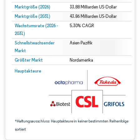
Marktgröße (2026)
33.88 Milliarden US-Dollar
Marktgröße (2031)
43.86 Milliarden US-Dollar
Wachstumsrate (2026 -
5.30% CAGR
2031)
Schnellstwachsender
Asien-Pazifik
Markt
Größter Markt
Nordamerika
Bild © Mordor Intelligence. Wiederverwendung erfordert Namensnennung gem
Hauptakteure
*Haftungsausschluss: Hauptakteure in keiner bestimmten Reihenfolge
sortiert