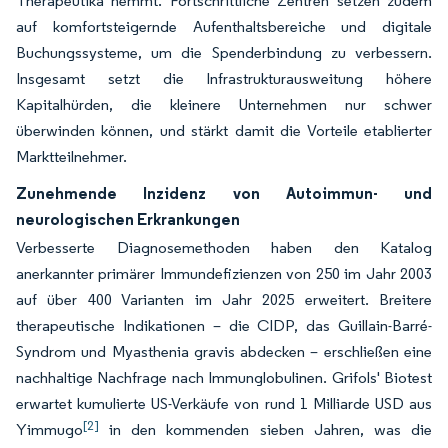
Therapeutika hemmt. Fortschrittliche Zentren setzen zudem
auf komfortsteigernde Aufenthaltsbereiche und digitale
Buchungssysteme, um die Spenderbindung zu verbessern.
Insgesamt setzt die Infrastrukturausweitung höhere
Kapitalhürden, die kleinere Unternehmen nur schwer
überwinden können, und stärkt damit die Vorteile etablierter
Marktteilnehmer.
Zunehmende Inzidenz von Autoimmun- und
neurologischen Erkrankungen
Verbesserte Diagnosemethoden haben den Katalog
anerkannter primärer Immundefizienzen von 250 im Jahr 2003
auf über 400 Varianten im Jahr 2025 erweitert. Breitere
therapeutische Indikationen – die CIDP, das Guillain-Barré-
Syndrom und Myasthenia gravis abdecken – erschließen eine
nachhaltige Nachfrage nach Immunglobulinen. Grifols' Biotest
erwartet kumulierte US-Verkäufe von rund 1 Milliarde USD aus
[2]
Yimmugo
in den kommenden sieben Jahren, was die