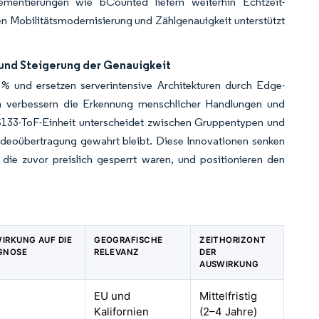
ementierungen wie bCounted liefern weiterhin Echtzeit-
 Mobilitätsmodernisierung und Zählgenauigkeit unterstützt
und Steigerung der Genauigkeit
% und ersetzen serverintensive Architekturen durch Edge-
ken verbessern die Erkennung menschlicher Handlungen und
VS133-ToF-Einheit unterscheidet zwischen Gruppentypen und
ideoübertragung gewahrt bleibt. Diese Innovationen senken
 die zuvor preislich gesperrt waren, und positionieren den
WIRKUNG AUF DIE
GEOGRAFISCHE
ZEITHORIZONT
GNOSE
RELEVANZ
DER
AUSWIRKUNG
EU und
Mittelfristig
Kalifornien
(2–4 Jahre)