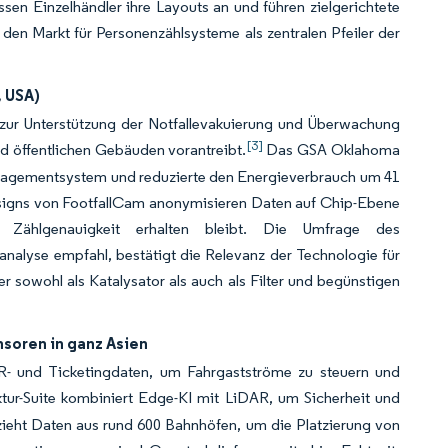
n Einzelhändler ihre Layouts an und führen zielgerichtete
en Markt für Personenzählsysteme als zentralen Pfeiler der
, USA)
 zur Unterstützung der Notfallevakuierung und Überwachung
[3]
nd öffentlichen Gebäuden vorantreibt.
Das GSA Oklahoma
nagementsystem und reduzierte den Energieverbrauch um 41
igns von FootfallCam anonymisieren Daten auf Chip-Ebene
 Zählgenauigkeit erhalten bleibt. Die Umfrage des
alyse empfahl, bestätigt die Relevanz der Technologie für
r sowohl als Katalysator als auch als Filter und begünstigen
soren in ganz Asien
R- und Ticketingdaten, um Fahrgastströme zu steuern und
ur-Suite kombiniert Edge-KI mit LiDAR, um Sicherheit und
ieht Daten aus rund 600 Bahnhöfen, um die Platzierung von