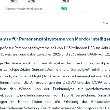
*Haft
alyse für Personenzählsysteme von Mordor Intellige
röße für Personenzählsysteme soll von 1,45 Milliarden USD im Jahr 2
031 wachsen und dabei zwischen 2026 und 2031 einen CAGR von 12,
ige Nachfrage ergibt sich aus Ausgaben für Smart Cities, post-
n zu KI-gestützter Sensorfusion, die die Genauigkeit erhöht und
gt sich, da Time-of-Flight (ToF)-Sensoren eine Genauigkeit von 99,8
tümern helfen, die Anforderungen der DSGVO und des CCPA zu e
eichen den Wandel von der Punktanalyse zur portfolioweite
bäuden Energieeinsparungen von 12,5 % verzeichnen. Smart-Tra
ungen im Nahen Osten und die Erholung des Einkaufszent
bergreifenden Schwung. Gleichzeitig erzeugen Störungen in der Ha