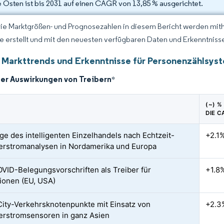
 Osten ist bis 2031 auf einen CAGR von 13,85 % ausgerichtet.
Die Marktgrößen- und Prognosezahlen in diesem Bericht werden mit
ce erstellt und mit den neuesten verfügbaren Daten und Erkenntnissen
 Markttrends und Erkenntnisse für Personenzählsys
der Auswirkungen von Treibern
*
(~) 
DIE 
ge des intelligenten Einzelhandels nach Echtzeit-
+2.1
rstromanalysen in Nordamerika und Europa
VID-Belegungsvorschriften als Treiber für
+1.8
tionen (EU, USA)
ity-Verkehrsknotenpunkte mit Einsatz von
+2.3
rstromsensoren in ganz Asien