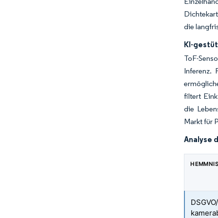
Einzelhan
Dichtekar
die langfr
KI-gestü
ToF-Senso
Inferenz.
ermöglich
filtert E
die Leben
Markt für 
Analyse 
HEMMNI
DSGVO/
kamerab