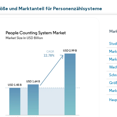
öße und Marktanteil für Personenzählsysteme
Mark
Stud
Mark
Mark
Wach
Schn
Größ
Bild © Mordor Intelligence. Wiederverwendung erfor
Mark
Bild 
Haup