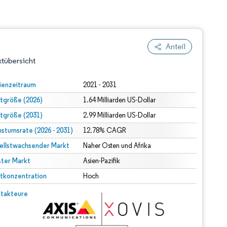
Anteil
tübersicht
ienzeitraum
2021 - 2031
tgröße (2026)
1.64 Milliarden US-Dollar
tgröße (2031)
2.99 Milliarden US-Dollar
stumsrate (2026 - 2031)
12.78% CAGR
ellstwachsender Markt
Naher Osten und Afrika
ter Markt
dert Namensnennung gemäß CC BY 4.0.
Asien-Pazifik
tkonzentration
Hoch
© Mordor Intelligence. Wiederverwendung erfordert Namensnennung gemäß CC BY 4.0.
takteure