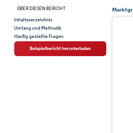
ÜBER DIESEN BERICHT
Marktgr
Inhaltsverzeichnis
Marktgröße und -anteil
Umfang und Methodik
Häufig gestellte Fragen
Marktanalyse
Trends und Einblicke
Segmentanalyse
Geografische Analyse
Regulatorisches Umfeld
Wettbewerbslandschaft
Hauptakteure