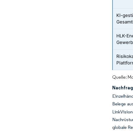
KI-gest
Gesamtb
HLK-Ene
Gewerb
Risikok
Plattfo
Quelle: Mo
Nachfrag
Einzelhän
Belege au
LinkVisio
Nachrüstun
globale Re