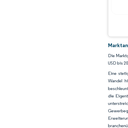
Chancen & Aussichten
Branchenentwicklungen
Marktan
Die Marktg
USD bis 2
Eine stet
Wandel hi
beschleuni
die Eigen
unterstr
Gewerbege
Erweiter
branchenü