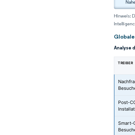
Nahe
Hinweis: 
Intelligen
Globale
Analyse 
TREIBER
Nachfra
Besuche
Post-CO
Installa
Smart-C
Besuche