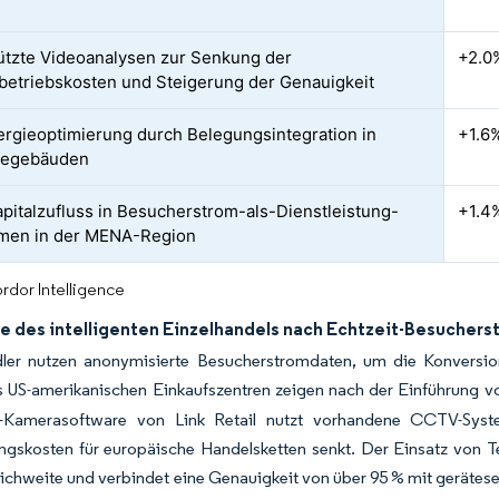
ützte Videoanalysen zur Senkung der
+2.0
etriebskosten und Steigerung der Genauigkeit
rgieoptimierung durch Belegungsintegration in
+1.6
egebäuden
apitalzufluss in Besucherstrom-als-Dienstleistung-
+1.4
rmen in der MENA-Region
rdor Intelligence
e des intelligenten Einzelhandels nach Echtzeit-Besucher
dler nutzen anonymisierte Besucherstromdaten, um die Konversion
s US-amerikanischen Einkaufszentren zeigen nach der Einführung 
n-Kamerasoftware von Link Retail nutzt vorhandene CCTV-Syst
gskosten für europäische Handelsketten senkt. Der Einsatz von Tels
ichweite und verbindet eine Genauigkeit von über 95 % mit gerätesei