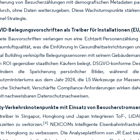
cherung von Besucherzählungen mit demografischen Metadaten passe
durch, ohne Daten weiterzugeben. Diese Wachstumspunkte stärken d
el-Strategie.
D-Belegungsvorschriften als Treiber für Installationen (EU
tete Bauvorschriften verlangen nun eine Echtzeit-Personenzählung
aumluftqualität, was die Einführung in Gesundheitseinrichtungen u
ral Building verknüpfte Belegungssensoren mit seinem Gebäudema
n ROI gegenüber staatlichen Käufern belegt. DSGVO-konforme Des
indern die Speicherung persönlicher Bilder, während die
utzministeriums aus dem Jahr 2024, die 15 Werkzeuge zur Massenan
liche Sicherheit. Verschärfte Compliance-Anforderungen wirken dahe
mit nachweisbaren Datenschutznachweisen.
ty-Verkehrsknotenpunkte mit Einsatz von Besucherstromsen
treiber in Singapur, Hongkong und Japan integrieren ToF-, LiDA
[4]
szeiten zu verkürzen.
NEXCOMs intelligente Eisenbahninfrastrukt
 in Hongkong zu verbessern. Die Analyseplattform von JR East bez