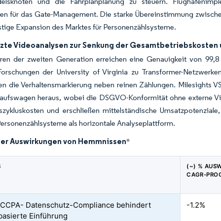
delsknoten und die Fahrplanplanung zu steuern. Flughafenimpl
ten für das Gate-Management. Die starke Übereinstimmung zwischen
istige Expansion des Marktes für Personenzählsysteme.
tzte Videoanalysen zur Senkung der Gesamtbetriebskosten 
ren der zweiten Generation erreichen eine Genauigkeit von 99,8 
 Forschungen der University of Virginia zu Transformer-Netzwer
en die Verhaltensmarkierung neben reinen Zählungen. Milesights 
inkaufswagen heraus, wobei die DSGVO-Konformität ohne externe V
szykluskosten und erschließen mittelständische Umsatzpotenziale,
Personenzählsysteme als horizontale Analyseplattform.
der Auswirkungen von Hemmnissen
*
S
(~) % AUS
CAGR-PRO
CCPA- Datenschutz-Compliance behindert
-1.2%
asierte Einführung