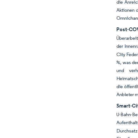
die Anrei
Aktionen 
Omnichann
Post-COVI
Überarbei
der Innenr
City Fede
%, was de
und verh
Heimatsch
die öffent
Anbieter 
Smart-Ci
U-Bahn-Be
Aufenthalt
Durchsatz