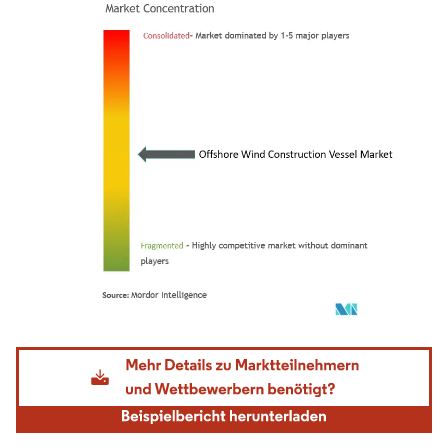
Bild © Mordor Intelligence. Wiederverwendung erfordert Namensnennung gemäß