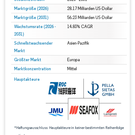
Marktgröße (2026)
28.17 Milliarden US-Dollar
Marktgröße (2031)
56.23 Milliarden US-Dollar
Wachstumsrate (2026 -
14.83% CAGR
2031)
Schnellstwachsender
Asien-Pazifik
Markt
Größter Markt
Europa
Marktkonzentration
Mittel
Bild © Mordor Intelligence. Wiederverwendung erfordert Namensnennung gem
Hauptakteure
*Haftungsausschluss: Hauptakteure in keiner bestimmten Reihenfolge