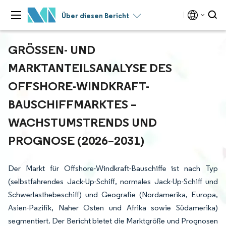
Über diesen Bericht
GRÖSSEN- UND M
ARKTANTEILSANALYSE DES O
FFSHORE-WINDKRAFT-B
AUSCHIFFMARKTES – W
ACHSTUMSTRENDS UND P
ROGNOSE (2026–2031)
Der Markt für Offshore-Windkraft-Bauschiffe ist nach Typ
(selbstfahrendes Jack-Up-Schiff, normales Jack-Up-Schiff und
Schwerlasthebeschiff) und Geografie (Nordamerika, Europa,
Asien-Pazifik, Naher Osten und Afrika sowie Südamerika)
segmentiert. Der Bericht bietet die Marktgröße und Prognosen