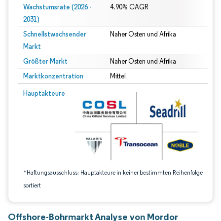
Wachstumsrate (2026 -
4.90% CAGR
2031)
Schnellstwachsender
Naher Osten und Afrika
Markt
Größter Markt
Naher Osten und Afrika
Marktkonzentration
Mittel
Bild © Mordor Intelligence. Wiederverwendung erfordert Namensnennung gem
Hauptakteure
*Haftungsausschluss: Hauptakteure in keiner bestimmten Reihenfolge
sortiert
Offshore-Bohrmarkt Analyse von Mordor