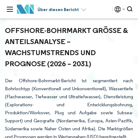
Über diesen Bericht
OFFSHORE-BOHRMARKT GRÖSSE & A
NTEILSANALYSE – W
ACHSTUMSTRENDS UND P
ROGNOSE (2026 – 2031)
Der Offshore-Bohrmarkt-Bericht ist segmentiert nach
Bohrlochtyp (Konventionell und Unkonventionell), Wassertiefe
(Flachwasser, Tiefwasser und Ultratiefwasser), Dienstleistung
(Explorations- und Entwicklungsbohrung,
Produktion/Workover, Plug und Aufgabe sowie Subsea-
Support) und Geografie (Nordamerika, Europa, Asien-Pazifik,
Südamerika sowie Naher Osten und Afrika). Die Marktgrößen
und Prognosen werden in Wertangaben (USD) bereitgestellt.