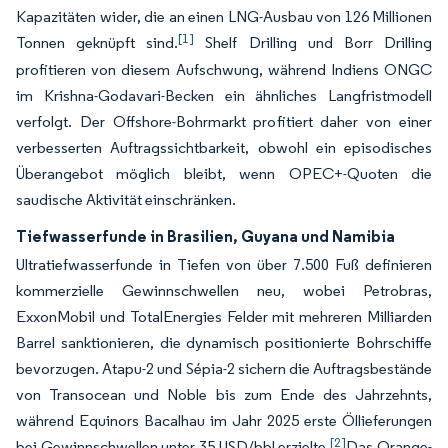
Kapazitäten wider, die an einen LNG-Ausbau von 126 Millionen
[1]
Tonnen geknüpft sind.
Shelf Drilling und Borr Drilling
profitieren von diesem Aufschwung, während Indiens ONGC
im Krishna-Godavari-Becken ein ähnliches Langfristmodell
verfolgt. Der Offshore-Bohrmarkt profitiert daher von einer
verbesserten Auftragssichtbarkeit, obwohl ein episodisches
Überangebot möglich bleibt, wenn OPEC+-Quoten die
saudische Aktivität einschränken.
Tiefwasserfunde in Brasilien, Guyana und Namibia
Ultratiefwasserfunde in Tiefen von über 7.500 Fuß definieren
kommerzielle Gewinnschwellen neu, wobei Petrobras,
ExxonMobil und TotalEnergies Felder mit mehreren Milliarden
Barrel sanktionieren, die dynamisch positionierte Bohrschiffe
bevorzugen. Atapu-2 und Sépia-2 sichern die Auftragsbestände
von Transocean und Noble bis zum Ende des Jahrzehnts,
während Equinors Bacalhau im Jahr 2025 erste Öllieferungen
[2]
bei Gewinnschwellen unter 35 USD/bbl erzielte.
Das Orange-