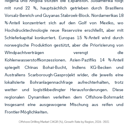
Nigeria und Angola stützen die Expansion. Südamerika folgt
mit rund 22 %, hauptsächlich getrieben durch Brasiliens
Vorsalz-Bereich und Guyanas Stabroek-Block. Nordamerikas 18
%-Anteil konzentriert sich auf den Golf von Mexiko, wo
Hochdrucktechnologie neue Reservoire erschließt, aber mit
Schieferkapital konkurriert. Europas 15 %-Anteil wird durch
norwegische Produktion gestützt, aber die Priorisierung von
Windpachtverträgen verengt die
Kohlenwasserstoffkonzessionen. Asien-Pazifiks 14 %-Anteil
spiegelt Chinas Bohai-Bucht, Indiens KG-Becken und
Australiens Scarborough-Gasprojekt wider, die jeweils eine
lokalisierte Bohranlagennachfrage aufrechterhalten, trotz
wetter- und logistikbedingter Herausforderungen. Diese
regionalen Dynamiken verleihen dem Offshore-Bohrmarkt
insgesamt eine ausgewogene Mischung aus reifen und
Frontier-Möglichkeiten.