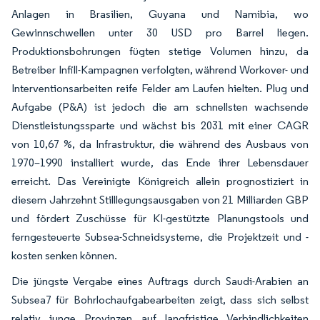
Anlagen in Brasilien, Guyana und Namibia, wo
Gewinnschwellen unter 30 USD pro Barrel liegen.
Produktionsbohrungen fügten stetige Volumen hinzu, da
Betreiber Infill-Kampagnen verfolgten, während Workover- und
Interventionsarbeiten reife Felder am Laufen hielten. Plug und
Aufgabe (P&A) ist jedoch die am schnellsten wachsende
Dienstleistungssparte und wächst bis 2031 mit einer CAGR
von 10,67 %, da Infrastruktur, die während des Ausbaus von
1970–1990 installiert wurde, das Ende ihrer Lebensdauer
erreicht. Das Vereinigte Königreich allein prognostiziert in
diesem Jahrzehnt Stilllegungsausgaben von 21 Milliarden GBP
und fördert Zuschüsse für KI-gestützte Planungstools und
ferngesteuerte Subsea-Schneidsysteme, die Projektzeit und -
kosten senken können.
Die jüngste Vergabe eines Auftrags durch Saudi-Arabien an
Subsea7 für Bohrlochaufgabearbeiten zeigt, dass sich selbst
relativ junge Provinzen auf langfristige Verbindlichkeiten