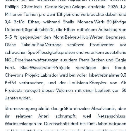
Phillips Chemicals Cedar-Bayou-Anlage erreichte 2026 1,5
Millionen Tonnen pro Jahr Ethylen und verbrauchte dabei rund
0,4 Bcf/d Ethan, während Shells Monaca-Werk 20-jährige
Lieferverträge abschließt, die Ethan mit einem Aufschlag von
3–5 % gegenüber den Mont-Belvieu-Hub-Werten bepreisen.
Diese Take-or-Pay-Verträge schützen Produzenten vor
schwachen Spot-Flüssigkeitspreisen und verankern zusätzliche
NGL-Pipelineerweiterungen aus dem Perm-Becken und Eagle
Ford. Blau-Wasserstoff-Projekte verstärken den Trend:
Chevrons Projekt Labrador wird bei voller Inbetriebnahme 0,3
Bcf/d verbrauchen, und der Louisiana-Komplex von Air
Products spiegelt dieses Volumen mit einer Laufzeit von 30
Jahren wider.
Stromerzeugung bleibt der größte einzelne Absatzkanal, aber
ihr relativer Anteil schrumpft, weil Netzanschluss-
Warteschlangen im Durchschnitt drei bis fünf Jahre betragen