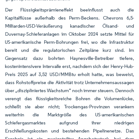
Der Flüssigkeitsprämieneffekt beeinflusst auch die
Kapitalflüsse außerhalb des Perm-Beckens. Chevrons 6,5-
Milliarden-USD-Veräußerung kanadischer Ölsand- und
Duvernay-Schieferanlagen im Oktober 2024 setzte Mittel für
US-amerikanische Perm-Bohrungen frei, wo die Infrastruktur
bereit und die regulatorischen Zeitpläne kurz sind. Im
Gegensatz dazu bohrten Haynesville-Betreiber tiefere,
kostenintensivere Intervalle erst, nachdem sich der Henry-Hub-
Preis 2025 auf 3,52 USD/MMBtu erholt hatte, was beweist,
dass Rohstoffpreise die Aktivität trotz Unternehmensaussagen
über „diszipliniertes Wachstum” noch immer steuern. Dennoch
verengt das flüssigkeitsreiche Bohren die Volumenlücke,
schließt sie aber nicht; Trockengas-Provinzen verankern
weiterhin die Marktgröße des US-amerikanischen
Schiefergasmarktes aufgrund ihrer niedrigen
Erschließungskosten und bestehenden Pipelinenetze. Das
Ergebnis ist ein zweigeteilter Angebotsstack, bei dem