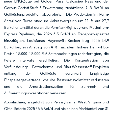
neue LNG-Züge bei Golden Pass, Calcasieu Pass und der
Corpus-Christi-Stufe-3-Erweiterung zusätzliche 7–8 Bcf/d an
Golfküstenproduktion absorbierten. Die Produktion im Perm-
Anteil von Texas stieg im Jahresvergleich um 11 % auf 27,7
Bcf/d, unterstützt durch die Permian-Highway- und Matterhorn-
Express-Pipelines, die 2026 3,5 Bcf/d an Transportkapazität
hinzufügten. Louisianas Haynesville-Becken trug 2025 14,9
Bcf/d bei, ein Anstieg von 4 %, nachdem höhere Henry-Hub-
Preise 15.000–18.000-Fuß-Seitenbohrungen rechtfertigten, die
tiefere Intervalle erschließen. Die Konzentration von
Verflüssigungs-, Petrochemie- und Blau-Wasserstoff-Projekten
entlang der Golfküste verankert langfristige
Einspeisegasverträge, die die Basispreisvolatilität reduzieren
und die Amortisationszeiten für Sammel- und
Aufbereitungsinvestitionen verkürzen.
Appalachien, angeführt von Pennsylvania, West Virginia und
Ohio, lieferte 2025 36,6 Bcf/d und hielt einen Marktanteil von 31