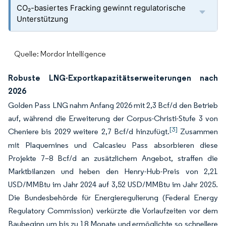
CO₂-basiertes Fracking gewinnt regulatorische
Unterstützung
Quelle: Mordor Intelligence
Robuste LNG-Exportkapazitätserweiterungen nach
2026
Golden Pass LNG nahm Anfang 2026 mit 2,3 Bcf/d den Betrieb
auf, während die Erweiterung der Corpus-Christi-Stufe 3 von
[3]
Cheniere bis 2029 weitere 2,7 Bcf/d hinzufügt.
Zusammen
mit Plaquemines und Calcasieu Pass absorbieren diese
Projekte 7–8 Bcf/d an zusätzlichem Angebot, straffen die
Marktbilanzen und heben den Henry-Hub-Preis von 2,21
USD/MMBtu im Jahr 2024 auf 3,52 USD/MMBtu im Jahr 2025.
Die Bundesbehörde für Energieregulierung (Federal Energy
Regulatory Commission) verkürzte die Vorlaufzeiten vor dem
Baubeginn um bis zu 18 Monate und ermöglichte so schnellere