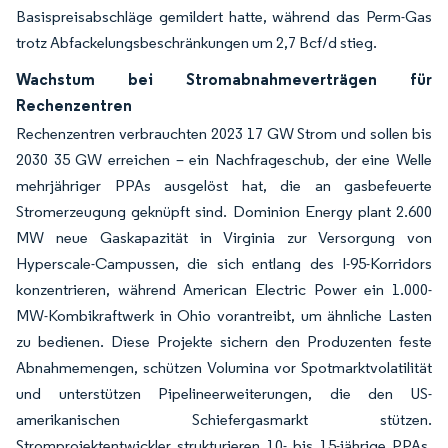
Basispreisabschläge gemildert hatte, während das Perm-Gas
trotz Abfackelungsbeschränkungen um 2,7 Bcf/d stieg.
Wachstum bei Stromabnahmeverträgen für
Rechenzentren
Rechenzentren verbrauchten 2023 17 GW Strom und sollen bis
2030 35 GW erreichen – ein Nachfrageschub, der eine Welle
mehrjähriger PPAs ausgelöst hat, die an gasbefeuerte
Stromerzeugung geknüpft sind. Dominion Energy plant 2.600
MW neue Gaskapazität in Virginia zur Versorgung von
Hyperscale-Campussen, die sich entlang des I-95-Korridors
konzentrieren, während American Electric Power ein 1.000-
MW-Kombikraftwerk in Ohio vorantreibt, um ähnliche Lasten
zu bedienen. Diese Projekte sichern den Produzenten feste
Abnahmemengen, schützen Volumina vor Spotmarktvolatilität
und unterstützen Pipelineerweiterungen, die den US-
amerikanischen Schiefergasmarkt stützen.
Stromprojektentwickler strukturieren 10- bis 15-jährige PPAs,