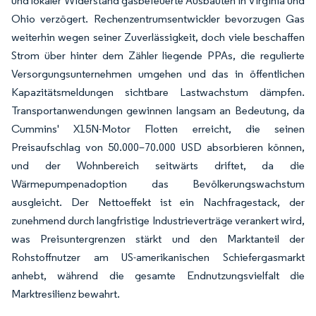
und lokaler Widerstand gasbefeuerte Ausbauten in Virginia und
Ohio verzögert. Rechenzentrumsentwickler bevorzugen Gas
weiterhin wegen seiner Zuverlässigkeit, doch viele beschaffen
Strom über hinter dem Zähler liegende PPAs, die regulierte
Versorgungsunternehmen umgehen und das in öffentlichen
Kapazitätsmeldungen sichtbare Lastwachstum dämpfen.
Transportanwendungen gewinnen langsam an Bedeutung, da
Cummins' X15N-Motor Flotten erreicht, die seinen
Preisaufschlag von 50.000–70.000 USD absorbieren können,
und der Wohnbereich seitwärts driftet, da die
Wärmepumpenadoption das Bevölkerungswachstum
ausgleicht. Der Nettoeffekt ist ein Nachfragestack, der
zunehmend durch langfristige Industrieverträge verankert wird,
was Preisuntergrenzen stärkt und den Marktanteil der
Rohstoffnutzer am US-amerikanischen Schiefergasmarkt
anhebt, während die gesamte Endnutzungsvielfalt die
Marktresilienz bewahrt.