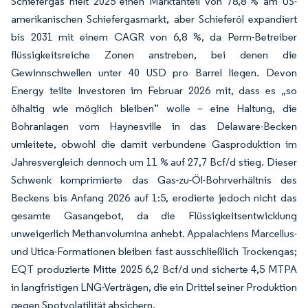
Schiefergas hielt 2025 einen Marktanteil von 78,8 % am US-
amerikanischen Schiefergasmarkt, aber Schieferöl expandiert
bis 2031 mit einem CAGR von 6,8 %, da Perm-Betreiber
flüssigkeitsreiche Zonen anstreben, bei denen die
Gewinnschwellen unter 40 USD pro Barrel liegen. Devon
Energy teilte Investoren im Februar 2026 mit, dass es „so
ölhaltig wie möglich bleiben” wolle – eine Haltung, die
Bohranlagen vom Haynesville in das Delaware-Becken
umleitete, obwohl die damit verbundene Gasproduktion im
Jahresvergleich dennoch um 11 % auf 27,7 Bcf/d stieg. Dieser
Schwenk komprimierte das Gas-zu-Öl-Bohrverhältnis des
Beckens bis Anfang 2026 auf 1:5, erodierte jedoch nicht das
gesamte Gasangebot, da die Flüssigkeitsentwicklung
unweigerlich Methanvolumina anhebt. Appalachiens Marcellus-
und Utica-Formationen bleiben fast ausschließlich Trockengas;
EQT produzierte Mitte 2025 6,2 Bcf/d und sicherte 4,5 MTPA
in langfristigen LNG-Verträgen, die ein Drittel seiner Produktion
gegen Spotvolatilität absichern.