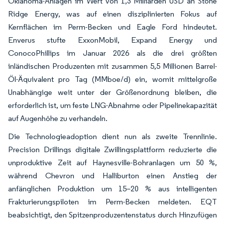
Oklahoma-Anlagen im Wert von 1,3 Milliarden USD an Stone
Ridge Energy, was auf einen disziplinierten Fokus auf
Kernflächen im Perm-Becken und Eagle Ford hindeutet.
Enverus stufte ExxonMobil, Expand Energy und
ConocoPhillips im Januar 2026 als die drei größten
inländischen Produzenten mit zusammen 5,5 Millionen Barrel-
Öl-Äquivalent pro Tag (MMboe/d) ein, womit mittelgroße
Unabhängige weit unter der Größenordnung bleiben, die
erforderlich ist, um feste LNG-Abnahme oder Pipelinekapazität
auf Augenhöhe zu verhandeln.
Die Technologieadoption dient nun als zweite Trennlinie.
Precision Drillings digitale Zwillingsplattform reduzierte die
unproduktive Zeit auf Haynesville-Bohranlagen um 50 %,
während Chevron und Halliburton einen Anstieg der
anfänglichen Produktion um 15–20 % aus intelligenten
Frakturierungspiloten im Perm-Becken meldeten. EQT
beabsichtigt, den Spitzenproduzentenstatus durch Hinzufügen