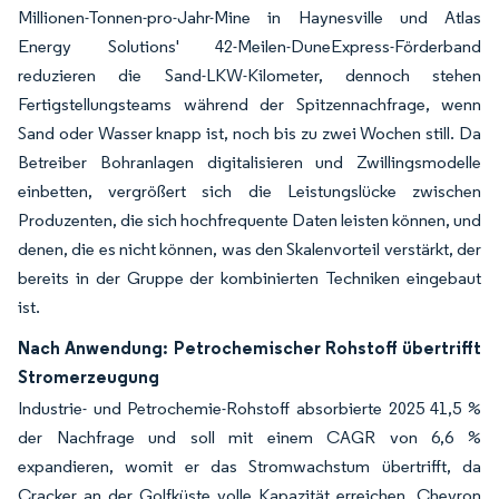
Millionen-Tonnen-pro-Jahr-Mine in Haynesville und Atlas
Energy Solutions' 42-Meilen-DuneExpress-Förderband
reduzieren die Sand-LKW-Kilometer, dennoch stehen
Fertigstellungsteams während der Spitzennachfrage, wenn
Sand oder Wasser knapp ist, noch bis zu zwei Wochen still. Da
Betreiber Bohranlagen digitalisieren und Zwillingsmodelle
einbetten, vergrößert sich die Leistungslücke zwischen
Produzenten, die sich hochfrequente Daten leisten können, und
denen, die es nicht können, was den Skalenvorteil verstärkt, der
bereits in der Gruppe der kombinierten Techniken eingebaut
ist.
Nach Anwendung: Petrochemischer Rohstoff übertrifft
Stromerzeugung
Industrie- und Petrochemie-Rohstoff absorbierte 2025 41,5 %
der Nachfrage und soll mit einem CAGR von 6,6 %
expandieren, womit er das Stromwachstum übertrifft, da
Cracker an der Golfküste volle Kapazität erreichen. Chevron