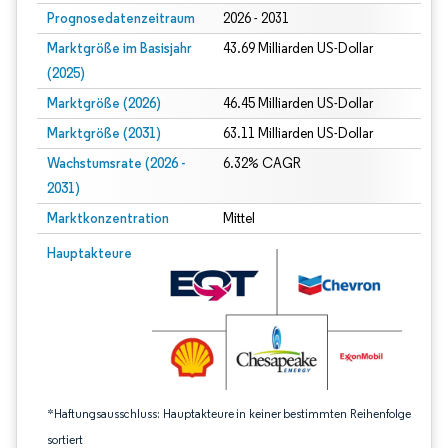
Prognosedatenzeitraum
2026 - 2031
Marktgröße im Basisjahr
43.69 Milliarden US-Dollar
(2025)
Marktgröße (2026)
46.45 Milliarden US-Dollar
Marktgröße (2031)
63.11 Milliarden US-Dollar
Wachstumsrate (2026 -
6.32% CAGR
2031)
Marktkonzentration
Mittel
Bild © Mordor Intelligence. Wiederverwendung erfordert Namensnennung gem
Hauptakteure
*Haftungsausschluss: Hauptakteure in keiner bestimmten Reihenfolge
sortiert