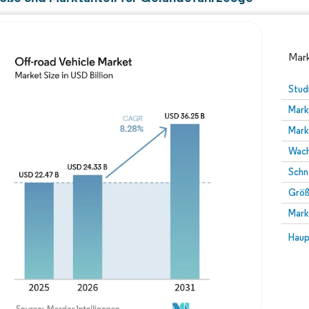
Mark
Stud
Mark
Mark
Wach
Schn
Größ
Bild © Mordor Intelligence. Wiederverwendung erfor
Mark
Bild 
Haup