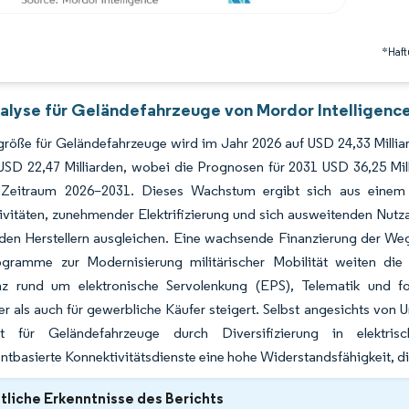
*Haft
alyse für Geländefahrzeuge von Mordor Intelligenc
größe für Geländefahrzeuge wird im Jahr 2026 auf USD 24,33 Mill
USD 22,47 Milliarden, wobei die Prognosen für 2031 USD 36,25 M
Zeitraum 2026–2031. Dieses Wachstum ergibt sich aus einem 
ktivitäten, zunehmender Elektrifizierung und sich ausweitenden N
den Herstellern ausgleichen. Eine wachsende Finanzierung der Wege
gramme zur Modernisierung militärischer Mobilität weiten die
z rund um elektronische Servolenkung (EPS), Telematik und fo
r als auch für gewerbliche Käufer steigert. Selbst angesichts von
 für Geländefahrzeuge durch Diversifizierung in elektrisch
basierte Konnektivitätsdienste eine hohe Widerstandsfähigkeit, die
liche Erkenntnisse des Berichts