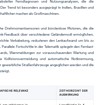
triebsleiter Ferndiagnosen und Nutzungsanalysen, die die
er Trend ist besonders ausgeprägt in Indien, Brasilien und
chaftlicher machen als Großmaschinen.
sche Drehmomentsensoren und bürstenlose Motoren, die die
enk-Feedback über verschiedene Geländemodi ermöglichen.
leichte Verkabelung, reduzieren den Lenkaufwand um bis zu
arallele Fortschritte in der Telematik spiegeln den Fernlast-
hboards, Warnmeldungen zur vorausschauenden Wartung und
rte Kollisionsvermeidung und automatische Notbremsung,
r gewerbliche Straßenfahrzeuge angeglichen werden und die
steigt.
AFISCHE RELEVANZ
ZEITHORIZONT DER
AUSWIRKUNG