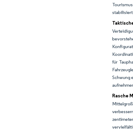
Tourismus
stabilisiert
Taktisch
Verteidigu
bevorsteh
Konfigura
Koordinati
für Taupha
Fahrzeugl
Schwung er
aufnehmen 
Rasche M
Mittelgro
verbesser
zentimete
vervielfä