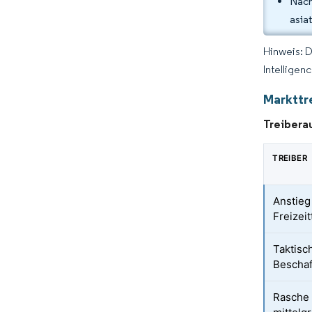
Nach
asia
Hinweis: 
Intelligen
Markttr
Treibera
TREIBER
Anstieg
Freizei
Taktisc
Bescha
Rasche