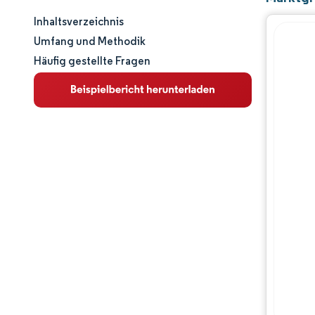
Inhaltsverzeichnis
Marktgröße und -anteil
Umfang und Methodik
Häufig gestellte Fragen
Marktanalyse
Trends und Einblicke
Segmentanalyse
Geografische Analyse
Regulatorisches Umfeld
Wertschöpfungskettenanalyse
Wettbewerbslandschaft
Hauptakteure