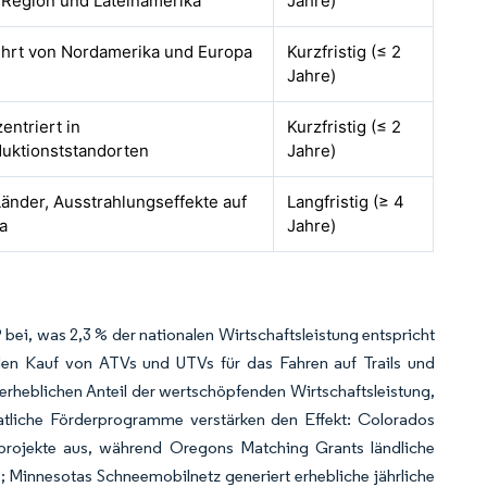
 Region und Lateinamerika
Jahre)
ührt von Nordamerika und Europa
Kurzfristig (≤ 2
Jahre)
entriert in
Kurzfristig (≤ 2
uktionststandorten
Jahre)
änder, Ausstrahlungseffekte auf
Langfristig (≥ 4
a
Jahre)
 bei, was 2,3 % der nationalen Wirtschaftsleistung entspricht
 den Kauf von ATVs und UTVs für das Fahren auf Trails und
rheblichen Anteil der wertschöpfenden Wirtschaftsleistung,
aatliche Förderprogramme verstärken den Effekt: Colorados
sprojekte aus, während Oregons Matching Grants ländliche
te; Minnesotas Schneemobilnetz generiert erhebliche jährliche