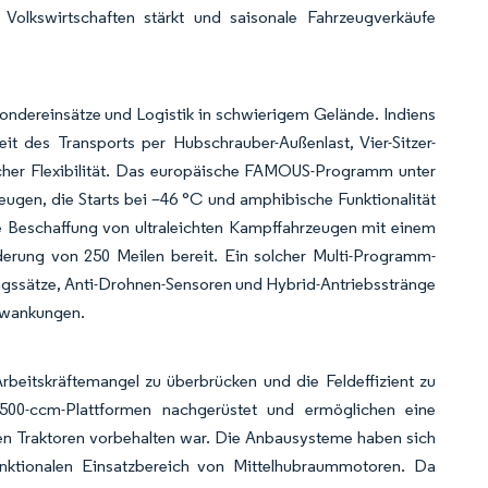
 Volkswirtschaften stärkt und saisonale Fahrzeugverkäufe
Sondereinsätze und Logistik in schwierigem Gelände. Indiens
it des Transports per Hubschrauber-Außenlast, Vier-Sitzer-
cher Flexibilität. Das europäische FAMOUS-Programm unter
zeugen, die Starts bei –46 °C und amphibische Funktionalität
 die Beschaffung von ultraleichten Kampffahrzeugen mit einem
erung von 250 Meilen bereit. Ein solcher Multi-Programm-
ngssätze, Anti-Drohnen-Sensoren und Hybrid-Antriebsstränge
chwankungen.
eitskräftemangel zu überbrücken und die Feldeffizient zu
500-ccm-Plattformen nachgerüstet und ermöglichen eine
en Traktoren vorbehalten war. Die Anbausysteme haben sich
funktionalen Einsatzbereich von Mittelhubraummotoren. Da