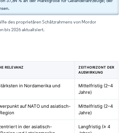
von 37,84 % an der Marktgröße für Geländefahrzeuge; der
hsen.
hilfe des proprietären Schätzrahmens von Mordor
 bis 2026 aktualisiert.
HE RELEVANZ
ZEITHORIZONT DER
AUSWIRKUNG
stärksten in Nordamerika und
Mittelfristig (2–4
Jahre)
werpunkt auf NATO und asiatisch-
Mittelfristig (2–4
 Region
Jahre)
entriert in der asiatisch-
Langfristig (≥ 4