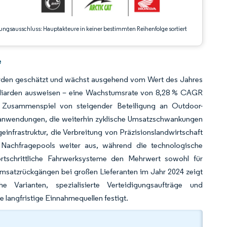
ungsausschluss: Hauptakteure in keiner bestimmten Reihenfolge sortiert
e
iarden geschätzt und wächst ausgehend vom Wert des Jahres
illiarden ausweisen – eine Wachstumsrate von 8,28 % CAGR
Zusammenspiel von steigender Beteiligung an Outdoor-
utzanwendungen, die weiterhin zyklische Umsatzschwankungen
infrastruktur, die Verbreitung von Präzisionslandwirtschaft
 Nachfragepools weiter aus, während die technologische
rtschrittliche Fahrwerksysteme den Mehrwert sowohl für
 Umsatzrückgängen bei großen Lieferanten im Jahr 2024 zeigt
e Varianten, spezialisierte Verteidigungsaufträge und
 langfristige Einnahmequellen festigt.