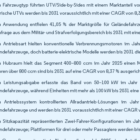
 Fahrzeugtyp führten UTV/Side-by-Sides mit einem Marktanteil v
trische UTVs werden bis 2031 voraussichtlich mit einer CAGR von 8
 Anwendung entfielen 41,05 % der Marktgröße für Geländefahrze
frage aus dem Militär- und Strafverfolgungsbereich bis 2031 mit ei
 Antriebsart hielten konventionelle Verbrennungsmotoren im Jah
ndefahrzeuge, doch batterie-elektrische Modelle werden bis 2031 d
 Hubraum hielt das Segment 400–800 ccm im Jahr 2025 einen Ma
ren über 800 ccm sind bis 2031 auf eine CAGR von 8,37 % ausgerich
 Leistungsabgabe erfasste das Band von 50–100 kW im Jahr 2
ndefahrzeuge, während Einheiten mit mehr als 100 kW bis 2031 ein
 Antriebssystem kontrollierten Allradantrieb-Lösungen im Ja
ndefahrzeuge und werden bis 2031 voraussichtlich mit einer CAGR 
 Sitzkapazität repräsentierten Zwei-Fahrer-Konfigurationen im Ja
ndefahrzeuge; Plattformen für drei oder mehr Passagiere werden bi