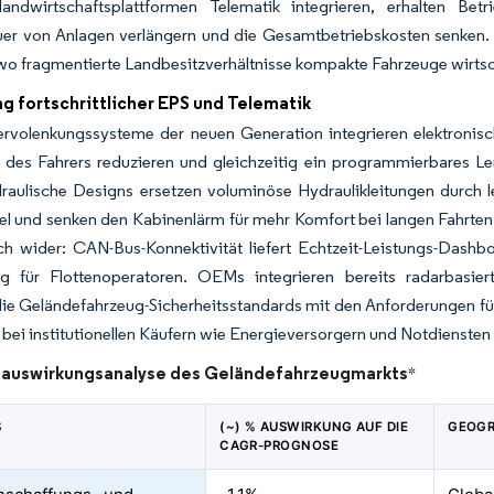
slandwirtschaftsplattformen Telematik integrieren, erhalten Be
er von Anlagen verlängern und die Gesamtbetriebskosten senken. D
wo fragmentierte Landbesitzverhältnisse kompakte Fahrzeuge wirts
g fortschrittlicher EPS und Telematik
Servolenkungssysteme der neuen Generation integrieren elektroni
des Fahrers reduzieren und gleichzeitig ein programmierbares L
draulische Designs ersetzen voluminöse Hydraulikleitungen durch 
el und senken den Kabinenlärm für mehr Komfort bei langen Fahrten. P
ch wider: CAN-Bus-Konnektivität liefert Echtzeit-Leistungs-Das
g für Flottenoperatoren. OEMs integrieren bereits radarbasie
ie Geländefahrzeug-Sicherheitsstandards mit den Anforderungen fü
bei institutionellen Käufern wie Energieversorgern und Notdiensten 
uswirkungsanalyse des Geländefahrzeugmarkts
*
S
(~) % AUSWIRKUNG AUF DIE
GEOGR
CAGR-PROGNOSE