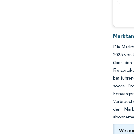
Chancen & Aussichten
Branchenentwicklungen
Marktan
Die Markt
2025 von 
über den 
Freizeita
bei führen
sowie Pro
Konvergen
Verbrauche
der Markt
abonnement
Wesent