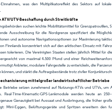
-Einnahmen, was den Multiplikatoreffekt des Sektors auf lokale
.
e ATV/UTV-Beschaffung durch Streitkräfte
ngsbehörden suchen leichte Mobilitätsmittel für Grenzpatrouillen, 
ende Ausschreibung für die Nordgrenze spezifiziert die Möglichke
tionen und autonome Navigationsoptionen zur Maximierung taktis
on Finnlands konzentriert sich auf den arktischen Einsatz mit Fahr
sen tolerieren. Die Vereinigten Staaten stellen jährlich Mittel für
eergewicht von maximal 4.500 Pfund und einer Reichweitenanford
mutigt Anbieter, modulare Fahrgestelle zu entwickeln, die Panzeru
können, und stärkt die Auftragsbestände trotz ziviler Konjunkturs
echanisierung mittelgroßer landwirtschaftlicher Betriebe
ße Betriebe setzen zunehmend auf Nutzungs-ATVs und UTVs, um Arb
n. Real-Time-Kinematic-GPS-Lenkmodule werden heute an 250–
rgenaue Genauigkeit bei Aussaat und Ausbringung, die früher groß
ltigt: Mini-Eggen, Belüftungsgeräte und Spritzen erweitern den 