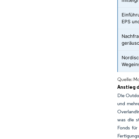
mittelg
Einführu
EPS und
Nachfra
geräus
Nordisc
Wegein
Quelle: Mo
Anstieg 
Die Outdoo
und mehre
Overlandin
was die s
Fonds für
Fertigungs