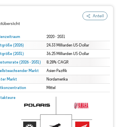
Anteil
tübersicht
ienzeitraum
2020 - 2031
tgröße (2026)
24.33 Milliarden US-Dollar
tgröße (2031)
36.25 Milliarden US-Dollar
stumsrate (2026 - 2031)
8.28% CAGR
ellstwachsender Markt
Asien-Pazifik
ter Markt
Nordamerika
dert Namensnennung gemäß CC BY 4.0.
tkonzentration
Mittel
© Mordor Intelligence. Wiederverwendung erfordert Namensnennung gemäß CC BY 4.0.
takteure