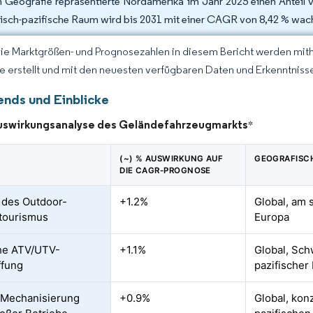
 Geografie repräsentierte Nordamerika im Jahr 2025 einen Anteil 
tisch-pazifische Raum wird bis 2031 mit einer CAGR von 8,42 % wac
Die Marktgrößen- und Prognosezahlen in diesem Bericht werden mit
ce erstellt und mit den neuesten verfügbaren Daten und Erkenntnissen
ends und Einblicke
uswirkungsanalyse des Geländefahrzeugmarkts
*
(~) % AUSWIRKUNG AUF
GEOGRAFISC
DIE CAGR-PROGNOSE
 des Outdoor-
+1.2%
Global, am 
ttourismus
Europa
he ATV/UTV-
+1.1%
Global, Sch
ffung
pazifischer
 Mechanisierung
+0.9%
Global, konz