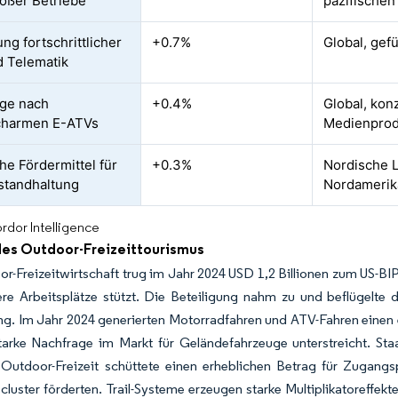
roßer Betriebe
pazifischen
ng fortschrittlicher
+0.7%
Global, gef
 Telematik
ge nach
+0.4%
Global, konz
charmen E-ATVs
Medienprod
he Fördermittel für
+0.3%
Nordische L
standhaltung
Nordamerik
rdor Intelligence
des Outdoor-Freizeittourismus
r-Freizeitwirtschaft trug im Jahr 2024 USD 1,2 Billionen zum US-BIP
re Arbeitsplätze stützt. Die Beteiligung nahm zu und beflügelte
g. Im Jahr 2024 generierten Motorradfahren und ATV-Fahren einen e
tarke Nachfrage im Markt für Geländefahrzeuge unterstreicht. St
 Outdoor-Freizeit schüttete einen erheblichen Betrag für Zugang
cluster förderten. Trail-Systeme erzeugen starke Multiplikatoreffek