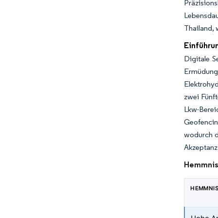
Präzision
Lebensdau
Thailand, 
Einführun
Digitale 
Ermüdung 
Elektrohy
zwei Fünft
Lkw-Berei
Geofencin
wodurch d
Akzeptanz 
Hemmnisa
HEMMNI