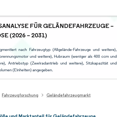
ANALYSE FÜR GELÄNDEFAHRZEUGE – W
(2026 – 2031)
gmentiert nach Fahrzeugtyp (Allgelände-Fahrzeuge und weitere),
erbrennungsmotor und weitere), Hubraum (weniger als 400 ccm und
e), Antriebstyp (Zweiradantrieb und weitere), Sitzkapazität und
olumen (Einheiten) angegeben.
Fahrzeugforschung
Geländefahrzeugmarkt
öße und Marktanteil für Geländefahrzeuge