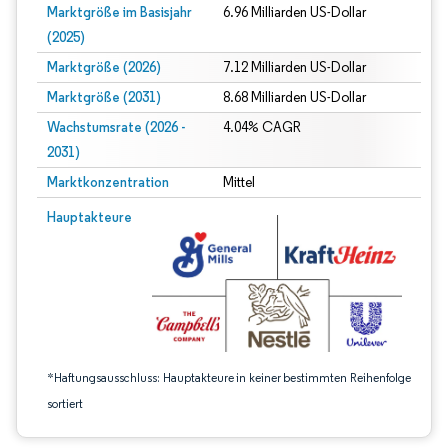
Marktgröße im Basisjahr
6.96 Milliarden US-Dollar
(2025)
Marktgröße (2026)
7.12 Milliarden US-Dollar
Marktgröße (2031)
8.68 Milliarden US-Dollar
Wachstumsrate (2026 -
4.04% CAGR
2031)
Marktkonzentration
Mittel
Bild © Mordor Intelligence. Wiederverwendung erfordert Namensnennung gem
Hauptakteure
*Haftungsausschluss: Hauptakteure in keiner bestimmten Reihenfolge
sortiert