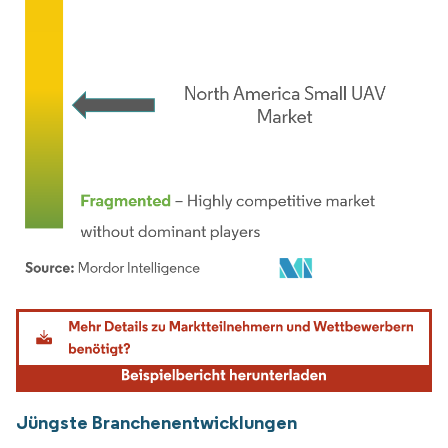
Bild © Mordor Intelligence. Wiederverwendung erfordert Namensnennung gemäß
Jüngste Branchenentwicklungen