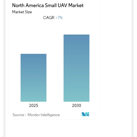
Bild © Mordor Intelligence. Wiederverwendung erfordert Namensnennung gem