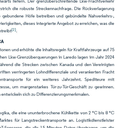
rts liefern. Der grenzüberschreitende Lkw-Frachtverkehr
strich die robuste Streckennachfrage. Die Rückverlagerung
ie gebundene Höfe betreiben und gebündelte Nahverkehrs-,
erigkeiten, dieses integrierte Angebot zu erreichen, was die
[2]
treibt
.
CA
ionen und erhöhte die Inhaltsregeln für Kraftfahrzeuge auf 75
ichen Lkw-Grenzüberquerungen in Laredo lagen im Jahr 2024
während die Strecken zwischen Kanada und den Vereinigten
iften verringerten Lohndifferenziale und verankerten Fracht
ntransporte für ein weiteres Jahrzehnt. Spediteure mit
esse, um margenstarkes Tür-zu-Tür-Geschäft zu gewinnen.
 entwickeln sich zu Differenzierungsmerkmalen.
gika, die eine ununterbrochene Kühlkette von 2 °C bis 8 °C
tes für Langstreckentransporte an. Logistikdienstleister
IoT-Sensoren, die alle 15 Minuten Daten übertragen, um die