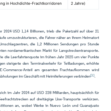
ung in Hochdichte-Frachtkorridoren
2 Jahre)
r 2024 USD 1,14 Billionen, trieb die Paketzahl auf über 21
läufe umzustrukturieren, die Fahrer näher an ihrem Heimatort
te Umschlagzentren, die 1,2 Millionen Sendungen pro Stunde
mten nordamerikanischen Markt für Langstreckentransporte.
ie die Leerfahrtenquote im frühen Jahr 2025 um vier Punkte
en steigerte den Terminalverkehr für Teilladungen, erhöhte
 E-Commerce-Anteil am gesamten Frachtaufkommen wird
[1]
e Abholungen im Geschäft mit Heimlieferungen verbinden
.
ich im Jahr 2024 auf USD 228 Milliarden, hauptsächlich für
Seefrachtstrecken auf dreitägige Lkw-Transporte verkürzen.
estitionen an, wobei Werke in Nuevo León und Guanajuato