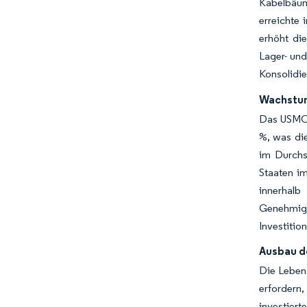
Kabelbäum
erreichte
erhöht di
Lager- und
Konsolidie
Wachstum
Das USMCA 
%, was di
im Durchs
Staaten im
innerhalb
Genehmigu
Investitio
Ausbau d
Die Lebens
erfordern
investiert