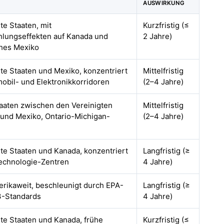
AUSWIRKUNG
te Staaten, mit
Kurzfristig (≤
hlungseffekten auf Kanada und
2 Jahre)
ches Mexiko
gte Staaten und Mexiko, konzentriert
Mittelfristig
mobil- und Elektronikkorridoren
(2–4 Jahre)
aaten zwischen den Vereinigten
Mittelfristig
 und Mexiko, Ontario-Michigan-
(2–4 Jahre)
r
gte Staaten und Kanada, konzentriert
Langfristig (≥
echnologie-Zentren
4 Jahre)
rikaweit, beschleunigt durch EPA-
Langfristig (≥
-Standards
4 Jahre)
gte Staaten und Kanada, frühe
Kurzfristig (≤