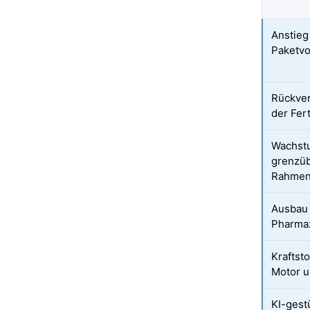
Anstie
Paketv
Rückver
der Fer
Wachst
grenzüb
Rahmen
Ausbau 
Pharmaz
Kraftst
Motor 
KI-gest