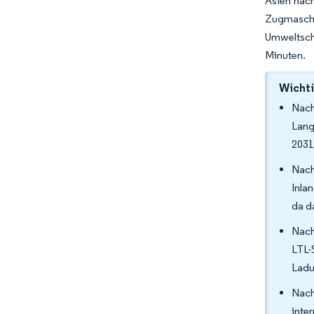
Asien nach
Zugmasch
Umweltschu
Minuten.
Wichti
Nach
Lang
2031
Nach
Inla
da d
Nach
LTL-
Ladu
Nach
inte