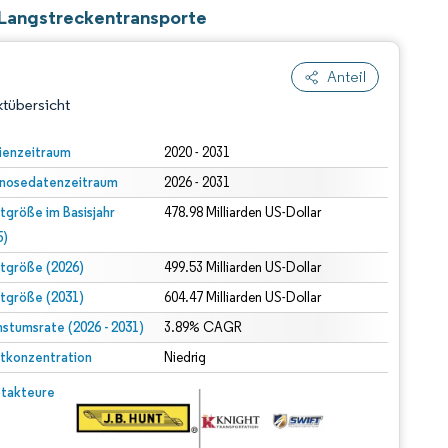
 Langstreckentransporte
Anteil
tübersicht
ienzeitraum
2020 - 2031
nosedatenzeitraum
2026 - 2031
tgröße im Basisjahr
478.98 Milliarden US-Dollar
5)
tgröße (2026)
499.53 Milliarden US-Dollar
tgröße (2031)
604.47 Milliarden US-Dollar
dert Namensnennung gemäß CC BY 4.0.
stumsrate (2026 - 2031)
3.89% CAGR
tkonzentration
Niedrig
© Mordor Intelligence. Wiederverwendung erfordert Namensnennung gemäß CC BY 4.0.
takteure