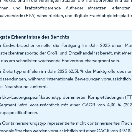
 Mexiko und in die Vereinigten Staaten die Transportvolumina auf
inen und kraftstoffsparende Auflieger einsetzen, erlangte
tzbehörde (EPA) näher rückten, und digitale Frachtabgleichsplattf
gste Erkenntnisse des Berichts
 Endverbraucher erzielte die Fertigung im Jahr 2025 einen Mar
streckentransporte; der Groß- und Einzelhandel ist bereit, mit ei
 das am schnellsten wachsende Endverbrauchersegment sein.
 Zielorttyp entfielen im Jahr 2025 62,51 % der Marktgröße des no
ndssendungen, während internationale Bewegungen voraussichtlic
as Nearshoring zunimmt.
 Lkw-Ladungsspezifikationstyp dominierten Komplettladungen (FTL
Segment wird voraussichtlich mit einer CAGR von 4,30 % (202
ngsspezifikationen.
 Containerisierungstyp repräsentierte nicht containerisiertes Frac
rmodale Strecken werden voraussichtlich mit einer CAGR von 3,97 