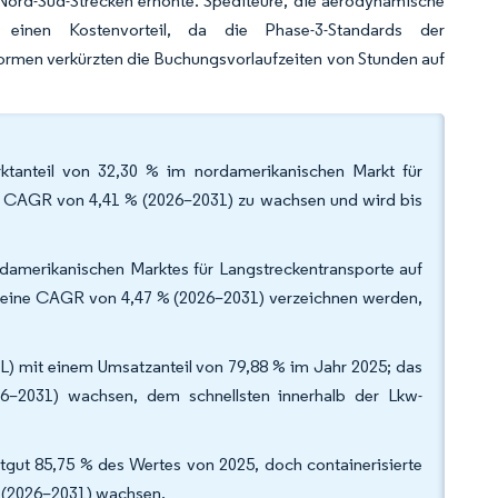
 Nord-Süd-Strecken erhöhte. Spediteure, die aerodynamische
n einen Kostenvorteil, da die Phase-3-Standards der
ormen verkürzten die Buchungsvorlaufzeiten von Stunden auf
ktanteil von 32,30 % im nordamerikanischen Markt für
ner CAGR von 4,41 % (2026–2031) zu wachsen und wird bis
rdamerikanischen Marktes für Langstreckentransporte auf
h eine CAGR von 4,47 % (2026–2031) verzeichnen werden,
) mit einem Umsatzanteil von 79,88 % im Jahr 2025; das
6–2031) wachsen, dem schnellsten innerhalb der Lkw-
htgut 85,75 % des Wertes von 2025, doch containerisierte
% (2026–2031) wachsen.