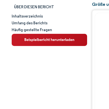
Größe u
ÜBER DIESEN BERICHT
Inhaltsverzeichnis
Marktgröße und -anteil
Umfang des Berichts
Häufig gestellte Fragen
Marktanalyse
Trends und Einblicke
Segmentanalyse
Geografische Analyse
Wettbewerbslandschaft
Hauptakteure
Branchenentwicklungen