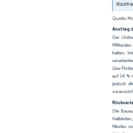
Rückfra
Quelle: Mo
Anstieg 
Der Online
Milliarden
halten. In
verarbeit
Lkw-Flotte
auf 14 % r
jedoch d
voraussich
Rückverl
Die Bauaus
Halbleiter
Mexiko zo