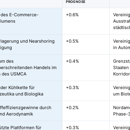
PROGNOSE
g des E-Commerce-
+0.6%
Vereinig
olumens
Ausstra
städtis
lagerung und Nearshoring
+0.5%
Vereini
tigung
in Auto
um des
+0.4%
Grenzst
erschreitenden Handels im
Staaten
 des USMCA
Korrido
der Kühlkette für
+0.3%
Vereini
eutika und Biologika
um Biot
offeffizienzgewinne durch
+0.2%
Nordame
und Aerodynamik
Phase-3
ützte Plattformen für
+0.3%
Vereini