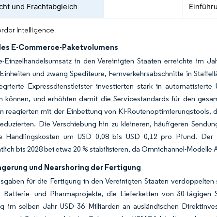
cht und Frachtabgleich
Einführ
rdor Intelligence
des E-Commerce-Paketvolumens
-Einzelhandelsumsatz in den Vereinigten Staaten erreichte im Jah
 Einheiten und zwang Spediteure, Fernverkehrsabschnitte in Staffel
tegrierte Expressdienstleister investierten stark in automatisier
en können, und erhöhten damit die Servicestandards für den gesa
n reagierten mit der Einbettung von KI-Routenoptimierungstools, d
eduzierten. Die Verschiebung hin zu kleineren, häufigeren Sendung
ie Handlingskosten um USD 0,08 bis USD 0,12 pro Pfund. Der
tlich bis 2028 bei etwa 20 % stabilisieren, da Omnichannel-Modell
agerung und Nearshoring der Fertigung
gaben für die Fertigung in den Vereinigten Staaten verdoppelten s
-, Batterie- und Pharmaprojekte, die Lieferketten von 30-tägigen 
g im selben Jahr USD 36 Milliarden an ausländischen Direktinv