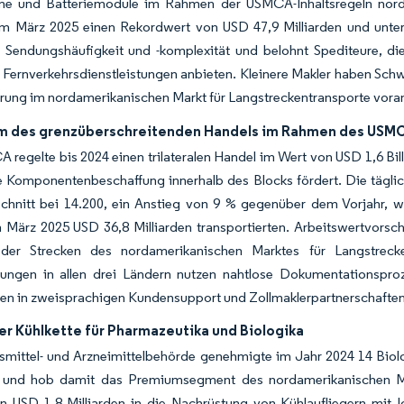
e und Batteriemodule im Rahmen der USMCA-Inhaltsregeln nordwä
 im März 2025 einen Rekordwert von USD 47,9 Milliarden und unter
e Sendungshäufigkeit und -komplexität und belohnt Spediteure, d
 Fernverkehrsdienstleistungen anbieten. Kleinere Makler haben Schwi
rung im nordamerikanischen Markt für Langstreckentransporte voran
 des grenzüberschreitenden Handels im Rahmen des USM
regelte bis 2024 einen trilateralen Handel im Wert von USD 1,6 Bill
e Komponentenbeschaffung innerhalb des Blocks fördert. Die tägl
chnitt bei 14.200, ein Anstieg von 9 % gegenüber dem Vorjahr, 
 März 2025 USD 36,8 Milliarden transportierten. Arbeitswertvorschr
 der Strecken des nordamerikanischen Marktes für Langstrecke
ngen in allen drei Ländern nutzen nahtlose Dokumentationsproz
nen in zweisprachigen Kundensupport und Zollmaklerpartnerschaften
er Kühlkette für Pharmazeutika und Biologika
mittel- und Arzneimittelbehörde genehmigte im Jahr 2024 14 Biolo
, und hob damit das Premiumsegment des nordamerikanischen Mark
en USD 1,8 Milliarden in die Nachrüstung von Kühlaufliegern mit 