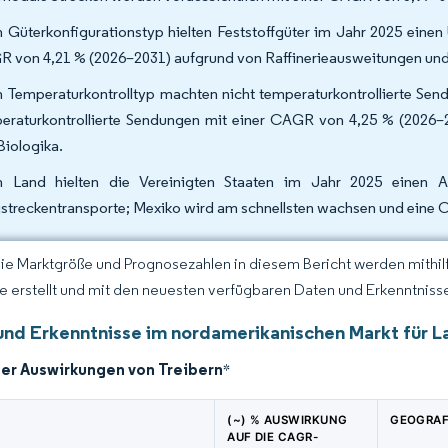
 Güterkonfigurationstyp hielten Feststoffgüter im Jahr 2025 einen
 von 4,21 % (2026–2031) aufgrund von Raffinerieausweitungen und M
 Temperaturkontrolltyp machten nicht temperaturkontrollierte Se
eraturkontrollierte Sendungen mit einer CAGR von 4,25 % (2026–
Biologika.
 Land hielten die Vereinigten Staaten im Jahr 2025 einen 
streckentransporte; Mexiko wird am schnellsten wachsen und eine 
Die Marktgröße und Prognosezahlen in diesem Bericht werden mithi
ce erstellt und mit den neuesten verfügbaren Daten und Erkenntnisse
und Erkenntnisse im nordamerikanischen Markt für 
der Auswirkungen von Treibern
*
(~) % AUSWIRKUNG
GEOGRAF
AUF DIE CAGR-