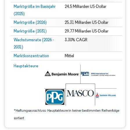
Marktgröße im Basisjahr
24.5 Milliarden US-Dollar
(2025)
Marktgröße (2026)
25.31 Milliarden US-Dollar
Marktgröße (2031)
29.77 Milliarden US-Dollar
Wachstumsrate (2026 -
3.30% CAGR
2031)
Marktkonzentration
Mittel
Bild © Mordor Intelligence. Wiederverwendung erfordert Namensnennung gem
Hauptakteure
*Haftungsausschluss: Hauptakteure in keiner bestimmten Reihenfolge
sortiert