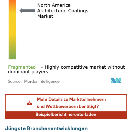
Bild © Mordor Intelligence. Wiederverwendung erfordert Namensnennung gemäß
Jüngste Branchenentwicklungen