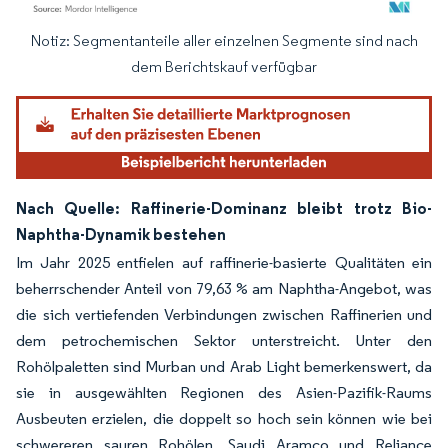
Notiz: Segmentanteile aller einzelnen Segmente sind nach
Bild © Mordor Intelligence. Wiederverwendung erfordert Namensnennung gemäß
dem Berichtskauf verfügbar
Nach Quelle: Raffinerie-Dominanz bleibt trotz Bio-
Naphtha-Dynamik bestehen
Im Jahr 2025 entfielen auf raffinerie-basierte Qualitäten ein
beherrschender Anteil von 79,63 % am Naphtha-Angebot, was
die sich vertiefenden Verbindungen zwischen Raffinerien und
dem petrochemischen Sektor unterstreicht. Unter den
Rohölpaletten sind Murban und Arab Light bemerkenswert, da
sie in ausgewählten Regionen des Asien-Pazifik-Raums
Ausbeuten erzielen, die doppelt so hoch sein können wie bei
schwereren sauren Rohölen. Saudi Aramco und Reliance