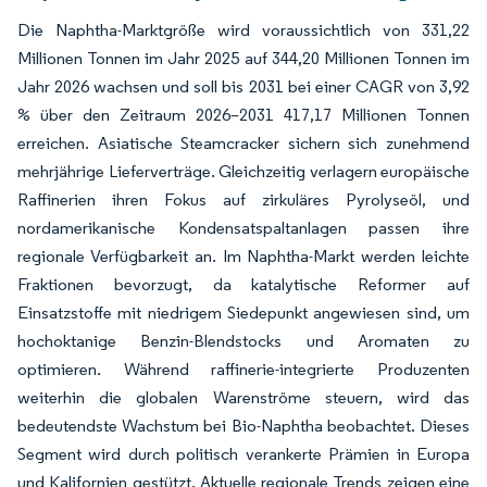
Die Naphtha-Marktgröße wird voraussichtlich von 331,22
Millionen Tonnen im Jahr 2025 auf 344,20 Millionen Tonnen im
Jahr 2026 wachsen und soll bis 2031 bei einer CAGR von 3,92
% über den Zeitraum 2026–2031 417,17 Millionen Tonnen
erreichen. Asiatische Steamcracker sichern sich zunehmend
mehrjährige Lieferverträge. Gleichzeitig verlagern europäische
Raffinerien ihren Fokus auf zirkuläres Pyrolyseöl, und
nordamerikanische Kondensatspaltanlagen passen ihre
regionale Verfügbarkeit an. Im Naphtha-Markt werden leichte
Fraktionen bevorzugt, da katalytische Reformer auf
Einsatzstoffe mit niedrigem Siedepunkt angewiesen sind, um
hochoktanige Benzin-Blendstocks und Aromaten zu
optimieren. Während raffinerie-integrierte Produzenten
weiterhin die globalen Warenströme steuern, wird das
bedeutendste Wachstum bei Bio-Naphtha beobachtet. Dieses
Segment wird durch politisch verankerte Prämien in Europa
und Kalifornien gestützt. Aktuelle regionale Trends zeigen eine