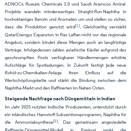
ADNOCs Ruwais Chemicals 2.0 und Saudi Aramcos Amiral-
Projekte wandeln minderwertiges Straight-Run-Naphtha in
hochoktaniges Benzin und Aromaten um und stellen so sicher,
[1]
dass die Produktion genutzt wird
. Gleichzeitig verstärkt
QatarEnergys Expansion in Ras Laffan nicht nur das regionale
Angebot, sondern bindet diese Mengen auch an langfristige
Verträge. Infolgedessen zahlen asiatische Käufer aufgrund des
geschrumpften Pools verfügbarer Händlermengen erhöhte
Aufschläge für Spotladungen. In Zukunft festigt jede neue
Rohöl-zu-Chemikalien-Anlage ihren Einfluss auf die
Wertschöpfungskette und stärkt die Bindung zwischen dem
Naphtha-Markt und den Raffinerien im Nahen Osten.
Steigende Nachfrage nach Düngemitteln in Indien
Im Jahr 2025 nutzten indische Produzenten, unterstützt durch
ein inländisches Harnstoff-Subventionsprogramm, Naphtha für
[2]
die Ammoniaksynthese
. Das gemeinsam angesiedelte
Raffinerie-Düngemittel-Modell in Panipat senkt die