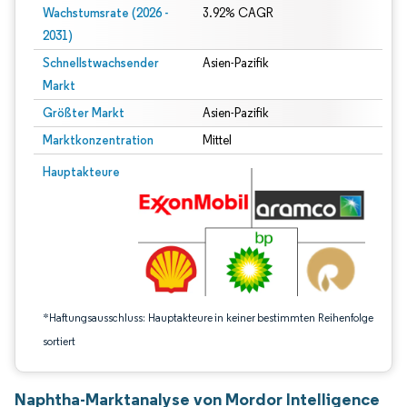
Wachstumsrate (2026 -
3.92% CAGR
2031)
Schnellstwachsender
Asien-Pazifik
Markt
Größter Markt
Asien-Pazifik
Marktkonzentration
Mittel
Bild © Mordor Intelligence. Wiederverwendung erfordert Namensnennung gem
Hauptakteure
*Haftungsausschluss: Hauptakteure in keiner bestimmten Reihenfolge
sortiert
Naphtha-Marktanalyse von Mordor Intelligence