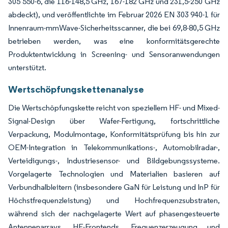
305 550-6, die 116-148,5 GHz, 167-182 GHz und 231,5-250 GHz
abdeckt), und veröffentlichte im Februar 2026 EN 303 940-1 für
Innenraum-mmWave-Sicherheitsscanner, die bei 69,8-80,5 GHz
betrieben werden, was eine konformitätsgerechte
Produktentwicklung in Screening- und Sensoranwendungen
unterstützt.
Wertschöpfungskettenanalyse
Die Wertschöpfungskette reicht von speziellem HF- und Mixed-
Signal-Design über Wafer-Fertigung, fortschrittliche
Verpackung, Modulmontage, Konformitätsprüfung bis hin zur
OEM-Integration in Telekommunikations-, Automobilradar-,
Verteidigungs-, Industriesensor- und Bildgebungssysteme.
Vorgelagerte Technologien und Materialien basieren auf
Verbundhalbleitern (insbesondere GaN für Leistung und InP für
Höchstfrequenzleistung) und Hochfrequenzsubstraten,
während sich der nachgelagerte Wert auf phasengesteuerte
Antennenarrays, HF-Frontends, Frequenzerzeugung und