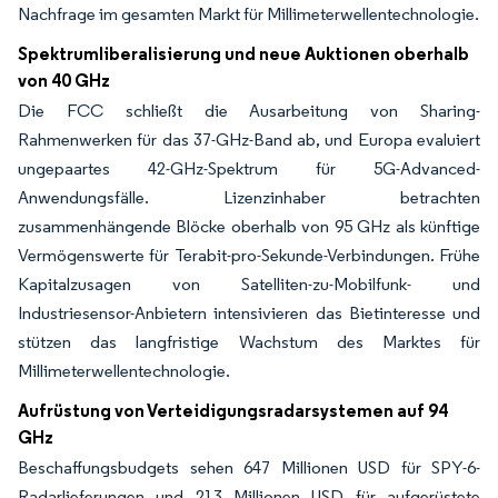
Nachfrage im gesamten Markt für Millimeterwellentechnologie.
Spektrumliberalisierung und neue Auktionen oberhalb
von 40 GHz
Die FCC schließt die Ausarbeitung von Sharing-
Rahmenwerken für das 37-GHz-Band ab, und Europa evaluiert
ungepaartes 42-GHz-Spektrum für 5G-Advanced-
Anwendungsfälle. Lizenzinhaber betrachten
zusammenhängende Blöcke oberhalb von 95 GHz als künftige
Vermögenswerte für Terabit-pro-Sekunde-Verbindungen. Frühe
Kapitalzusagen von Satelliten-zu-Mobilfunk- und
Industriesensor-Anbietern intensivieren das Bietinteresse und
stützen das langfristige Wachstum des Marktes für
Millimeterwellentechnologie.
Aufrüstung von Verteidigungsradarsystemen auf 94
GHz
Beschaffungsbudgets sehen 647 Millionen USD für SPY-6-
Radarlieferungen und 213 Millionen USD für aufgerüstete