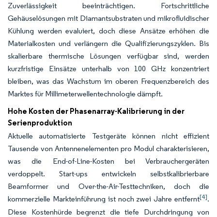
Zuverlässigkeit beeinträchtigen. Fortschrittliche
Gehäuselösungen mit Diamantsubstraten und mikrofluidischer
Kühlung werden evaluiert, doch diese Ansätze erhöhen die
Materialkosten und verlängern die Qualifizierungszyklen. Bis
skalierbare thermische Lösungen verfügbar sind, werden
kurzfristige Einsätze unterhalb von 100 GHz konzentriert
bleiben, was das Wachstum im oberen Frequenzbereich des
Marktes für Millimeterwellentechnologie dämpft.
Hohe Kosten der Phasenarray-Kalibrierung in der
Serienproduktion
Aktuelle automatisierte Testgeräte können nicht effizient
Tausende von Antennenelementen pro Modul charakterisieren,
was die End-of-Line-Kosten bei Verbrauchergeräten
verdoppelt. Start-ups entwickeln selbstkalibrierbare
Beamformer und Over-the-Air-Testtechniken, doch die
[4]
kommerzielle Markteinführung ist noch zwei Jahre entfernt
.
Diese Kostenhürde begrenzt die tiefe Durchdringung von