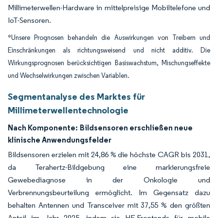
Millimeterwellen-Hardware in mittelpreisige Mobiltelefone und
IoT-Sensoren.
*Unsere Prognosen behandeln die Auswirkungen von Treibern und
Einschränkungen als richtungsweisend und nicht additiv. Die
Wirkungsprognosen berücksichtigen Basiswachstum, Mischungseffekte
und Wechselwirkungen zwischen Variablen.
Segmentanalyse des Marktes für
Millimeterwellentechnologie
Nach Komponente:
Bildsensoren erschließen neue
klinische Anwendungsfelder
Bildsensoren erzielen mit 24,86 % die höchste CAGR bis 2031,
da Terahertz-Bildgebung eine markierungsfreie
Gewebediagnose in der Onkologie und
Verbrennungsbeurteilung ermöglicht. Im Gegensatz dazu
behalten Antennen und Transceiver mit 37,55 % den größten
Anteil im Jahr 2025, indem sie HF-Frontends für mobile