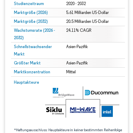
Studienzeitraum
2020 - 2032
Marktgröße (2026)
5.61 Milliarden US-Dollar
Marktgröße (2032)
20.5 Milliarden US-Dollar
Wachstumsrate (2026 -
24.11% CAGR
2032)
Schnellstwachsender
Asien-Pazifik
Markt
Größter Markt
Asien-Pazifik
Marktkonzentration
Mittel
Bild © Mordor Intelligence. Wiederverwendung erfordert Namensnennung gem
Hauptakteure
*Haftungsausschluss: Hauptakteure in keiner bestimmten Reihenfolge