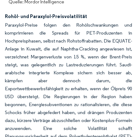
Quelle: Mordor Intelligence
Rohöl- und Paraxylol-Preisvolatilität
Paraxylol-Preise folgen den Rohölschwankungen und
komprimieren die Spreads für PET-Produzenten in
Hochpreisphasen, selbst nach Rohstoffrabatten. Die EQUATE-
Anlage in Kuwait, die auf Naphtha-Cracking angewiesen ist,
verzeichnet Margenverluste von 15 %, wenn der Brent-Preis
steigt, was gelegentlich zu Lastreduzierungen führt. Saudi-
arabische integrierte Komplexe sichern sich besser ab,
kämpfen aber dennoch darum, die
Exportwettbewerbsfähigkeit zu erhalten, wenn der Ölpreis 90
USD übersteigt. Die Regierungen in der Region haben
begonnen, Energiesubventionen zu rationalisieren, die diese
Schocks früher abgefedert haben, und drängen Produzenten
dazu, kürzere Verträge abzuschließen oder Kostenplus-Formeln
anzuwenden. Eine solche Volatilität schafft
Planungsunsicherheit auf dem Polyethylenterephthalat (PET)-