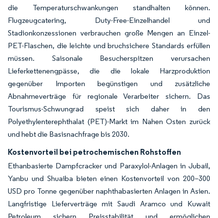
die Temperaturschwankungen standhalten können.
Flugzeugcatering, Duty-Free-Einzelhandel und
Stadionkonzessionen verbrauchen große Mengen an Einzel-
PET-Flaschen, die leichte und bruchsichere Standards erfüllen
müssen. Saisonale Besucherspitzen verursachen
Lieferkettenengpässe, die die lokale Harzproduktion
gegenüber Importen begünstigen und zusätzliche
Abnahmeverträge für regionale Verarbeiter sichern. Das
Tourismus-Schwungrad speist sich daher in den
Polyethylenterephthalat (PET)-Markt im Nahen Osten zurück
und hebt die Basisnachfrage bis 2030.
Kostenvorteil bei petrochemischen Rohstoffen
Ethanbasierte Dampfcracker und Paraxylol-Anlagen in Jubail,
Yanbu und Shuaiba bieten einen Kostenvorteil von 200–300
USD pro Tonne gegenüber naphthabasierten Anlagen in Asien.
Langfristige Lieferverträge mit Saudi Aramco und Kuwait
Petroleum sichern Preisstabilität und ermöglichen