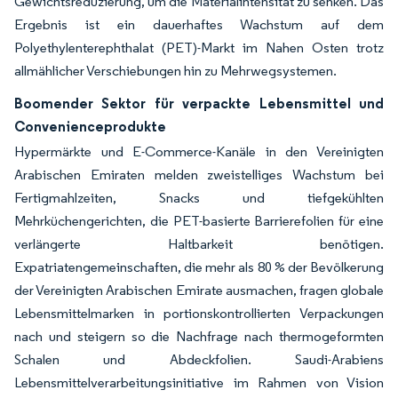
Gewichtsreduzierung, um die Materialintensität zu senken. Das
Ergebnis ist ein dauerhaftes Wachstum auf dem
Polyethylenterephthalat (PET)-Markt im Nahen Osten trotz
allmählicher Verschiebungen hin zu Mehrwegsystemen.
Boomender Sektor für verpackte Lebensmittel und
Convenienceprodukte
Hypermärkte und E-Commerce-Kanäle in den Vereinigten
Arabischen Emiraten melden zweistelliges Wachstum bei
Fertigmahlzeiten, Snacks und tiefgekühlten
Mehrküchengerichten, die PET-basierte Barrierefolien für eine
verlängerte Haltbarkeit benötigen.
Expatriatengemeinschaften, die mehr als 80 % der Bevölkerung
der Vereinigten Arabischen Emirate ausmachen, fragen globale
Lebensmittelmarken in portionskontrollierten Verpackungen
nach und steigern so die Nachfrage nach thermogeformten
Schalen und Abdeckfolien. Saudi-Arabiens
Lebensmittelverarbeitungsinitiative im Rahmen von Vision