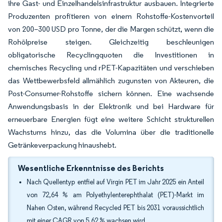
ihre Gast- und Einzelhandelsinfrastruktur ausbauen. Integrierte
Produzenten profitieren von einem Rohstoffe-Kostenvorteil
von 200–300 USD pro Tonne, der die Margen schützt, wenn die
Rohölpreise steigen. Gleichzeitig beschleunigen
obligatorische Recyclingquoten die Investitionen in
chemisches Recycling und rPET-Kapazitäten und verschieben
das Wettbewerbsfeld allmählich zugunsten von Akteuren, die
Post-Consumer-Rohstoffe sichern können. Eine wachsende
Anwendungsbasis in der Elektronik und bei Hardware für
erneuerbare Energien fügt eine weitere Schicht strukturellen
Wachstums hinzu, das die Volumina über die traditionelle
Getränkeverpackung hinaushebt.
Wesentliche Erkenntnisse des Berichts
Nach Quellentyp entfiel auf Virgin PET im Jahr 2025 ein Anteil
von 72,64 % am Polyethylenterephthalat (PET)-Markt im
Nahen Osten, während Recycled PET bis 2031 voraussichtlich
mit einer CAGR von 5,62 % wachsen wird.