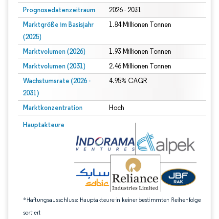
Prognosedatenzeitraum
2026 - 2031
Marktgröße im Basisjahr
1.84 Millionen Tonnen
(2025)
Marktvolumen (2026)
1.93 Millionen Tonnen
Marktvolumen (2031)
2.46 Millionen Tonnen
Wachstumsrate (2026 -
4.95% CAGR
2031)
Marktkonzentration
Hoch
Bild © Mordor Intelligence. Wiederverwendung erfordert Namensnennung gem
Hauptakteure
*Haftungsausschluss: Hauptakteure in keiner bestimmten Reihenfolge
sortiert