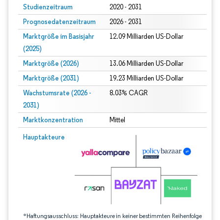
Studienzeitraum
2020 - 2031
Prognosedatenzeitraum
2026 - 2031
Marktgröße im Basisjahr
12.09 Milliarden US-Dollar
(2025)
Marktgröße (2026)
13.06 Milliarden US-Dollar
Marktgröße (2031)
19.23 Milliarden US-Dollar
Wachstumsrate (2026 -
8.03% CAGR
2031)
Marktkonzentration
Mittel
Bild © Mordor Intelligence. Wiederverwendung erfordert Namensnennung gem
Hauptakteure
*Haftungsausschluss: Hauptakteure in keiner bestimmten Reihenfolge