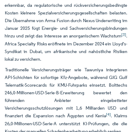
erkennbar, da regulatorische und rückversicherungsbedingte
Kosten kleinere Spezialversicherungsgesellschaften belasten.
Die Übernahme von Arma Fusion durch Nexus Underwriting im
Januar 2025 fügt Energie- und Sachversicherungsbindungen
[3]
hinzu und zeigt das Interesse an anorganischem Wachstum
.
Africa Specialty Risks eröffnete im Dezember 2024 ein Lloyd's-
Syndikat in Dubai, um afrikanische und nahöstliche Risiken
lokal zu versichern.
Traditionelle Versicherungsträger wie Tawuniya integrieren
API-Schichten für sofortige Kfz-Angebote, während GIG Gulf
Telematik-Scorecards für KMU-Fuhrparks einsetzt. Bolttechs
246,0-Millionen-USD-Serie-B-Erweiterung bewertet den
führenden Anbieter eingebetteter
Versicherungsschutzlösungen mit 1,6 Milliarden USD und
[4]
finanziert die Expansion nach Ägypten und Kenia
. Klaims
26,0-Millionen-USD-Serie-A unterstützt KI-Prüfungen, die die
Kosten der manuellen Schadenbearbeitung erheblich senken.