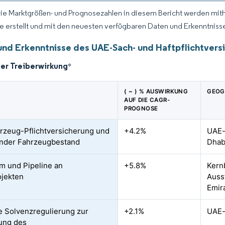
Die Marktgrößen- und Prognosezahlen in diesem Bericht werden mit
ce erstellt und mit den neuesten verfügbaren Daten und Erkenntnissen
und Erkenntnisse des UAE-Sach- und Haftpflichtver
der Treiberwirkung
*
( ~ ) % AUSWIRKUNG
GEOG
AUF DIE CAGR-
PROGNOSE
hrzeug-Pflichtversicherung und
+4.2%
UAE-
nder Fahrzeugbestand
Dhab
 und Pipeline an
+5.8%
Kern
jekten
Auss
Emir
e Solvenzregulierung zur
+2.1%
UAE-
ung des