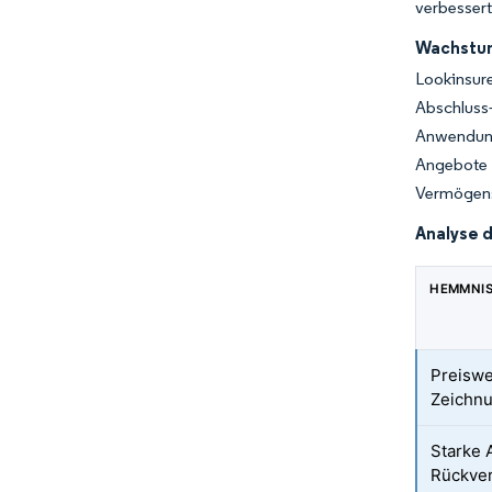
verbessert
Wachstum
Lookinsur
Abschlus
Anwendung
Angebote
Vermögens
Analyse 
HEMMNI
Preiswe
Zeichn
Starke 
Rückver