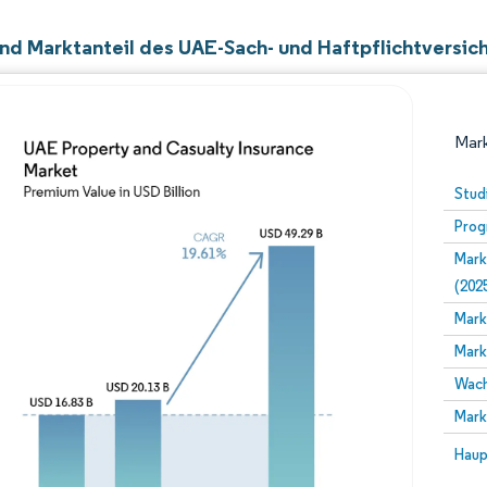
nd Marktanteil des UAE-Sach- und Haftpflichtversi
Mark
Stud
Prog
Mark
(202
Mark
Mark
Bild © Mordor Intelligence. Wiederverwendung erfor
Wach
Mark
Bild 
Haup