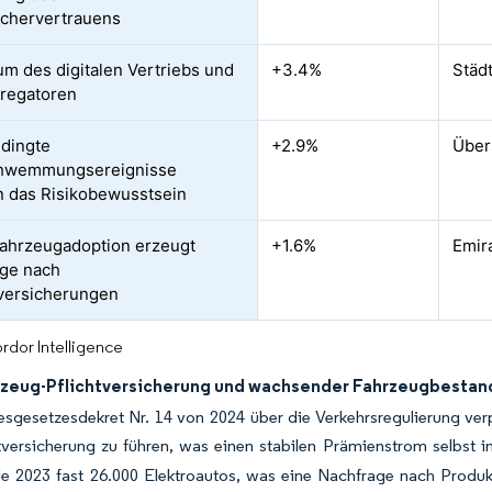
chervertrauens
m des digitalen Vertriebs und
+3.4%
Städ
regatoren
dingte
+2.9%
Über
hwemmungsereignisse
 das Risikobewusstsein
fahrzeugadoption erzeugt
+1.6%
Emir
ge nach
versicherungen
rdor Intelligence
rzeug-Pflichtversicherung und wachsender Fahrzeugbestan
gesetzesdekret Nr. 14 von 2024 über die Verkehrsregulierung verpf
tversicherung zu führen, was einen stabilen Prämienstrom selbst 
de 2023 fast 26.000 Elektroautos, was eine Nachfrage nach Produk