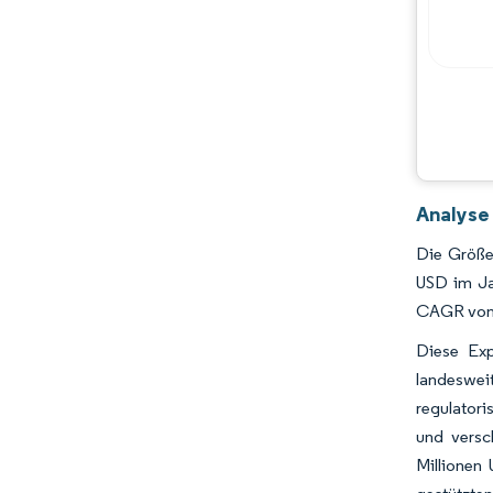
Analyse
Die Größe
USD im Jah
CAGR von 
Diese Exp
landeswei
regulatori
und versc
Millionen 