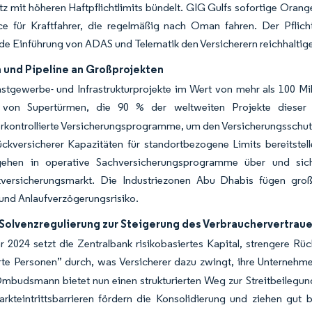
z mit höheren Haftpflichtlimits bündelt. GIG Gulfs sofortige Oran
e für Kraftfahrer, die regelmäßig nach Oman fahren. Der Pflich
 Einführung von ADAS und Telematik den Versicherern reichhaltigere
und Pipeline an Großprojekten
stgewerbe- und Infrastrukturprojekte im Wert von mehr als 100 M
t von Supertürmen, die 90 % der weltweiten Projekte dieser
kontrollierte Versicherungsprogramme, um den Versicherungsschutz
ckversicherer Kapazitäten für standortbezogene Limits bereitstelle
ehen in operative Sachversicherungsprogramme über und sich
htversicherungsmarkt. Die Industriezonen Abu Dhabis fügen groß
 und Anlaufverzögerungsrisiko.
 Solvenzregulierung zur Steigerung des Verbrauchervertrau
r 2024 setzt die Zentralbank risikobasiertes Kapital, strengere R
erte Personen” durch, was Versicherer dazu zwingt, ihre Unternehm
budsmann bietet nun einen strukturierten Weg zur Streitbeilegung
rkteintrittsbarrieren fördern die Konsolidierung und ziehen gut 