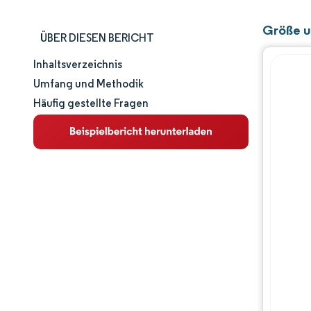
Größe u
ÜBER DIESEN BERICHT
Inhaltsverzeichnis
Marktgröße und -anteil
Umfang und Methodik
Häufig gestellte Fragen
Marktanalyse
Trends und Einblicke
Segmentanalyse
Geografische Analyse
Wettbewerbslandschaft
Hauptakteure
Branchenentwicklungen