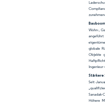
Laderschut
Complianc
zunehmende
Bauboom 
Wohn-, Ga
angeführ
eigentümer
globale Rü
Objekte g
Haftpflic
Ingenieur-
Stärkere
Seit Janua
„qualifizi
Sanadak-Om
Höhere Ma