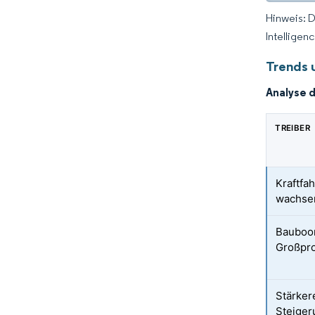
Hinweis: 
Intelligen
Trends 
Analyse 
TREIBER
Kraftfa
wachse
Bauboom
Großpro
Stärker
Steiger