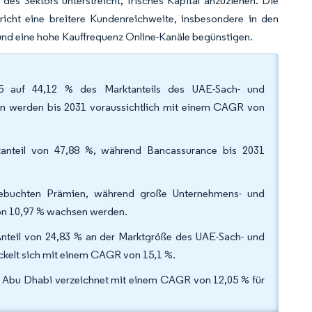
es Sektors unterstreicht, frisches Kapital anzuziehen. Die
cht eine breitere Kundenreichweite, insbesondere in den
 und eine hohe Kauffrequenz Online-Kanäle begünstigen.
025 auf 44,12 % des Marktanteils des UAE-Sach- und
gen werden bis 2031 voraussichtlich mit einem CAGR von
zanteil von 47,88 %, während Bancassurance bis 2031
gebuchten Prämien, während große Unternehmens- und
on 10,97 % wachsen werden.
Anteil von 24,83 % an der Marktgröße des UAE-Sach- und
ckelt sich mit einem CAGR von 15,1 %.
; Abu Dhabi verzeichnet mit einem CAGR von 12,05 % für