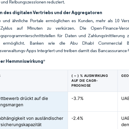
 und Reibungszessionen reduziert.
 des digitalen Vertriebs und der Aggregatoren
e und ähnliche Portale ermöglichen es Kunden, mehr als 10 Vers
s-Zyklus auf Minuten zu verkürzen. Die Open-Finance-Veror
sprogrammierschnittstellen für Daten und Zahlungsinitiierung zu
 ermöglicht. Banken wie die Abu Dhabi Commercial Bank
verwaltungs-Apps integriert und treiben damit das Bancassurance
der Hemmniswirkung
*
S
( ~ ) % AUSWIRKUNG
GEO
AUF DIE CAGR-
PROGNOSE
ttbewerb drückt auf die
-3.7%
UAE
ungsmargen
Abhängigkeit von ausländischer
-2.4%
UAE
sicherungskapazität
dem