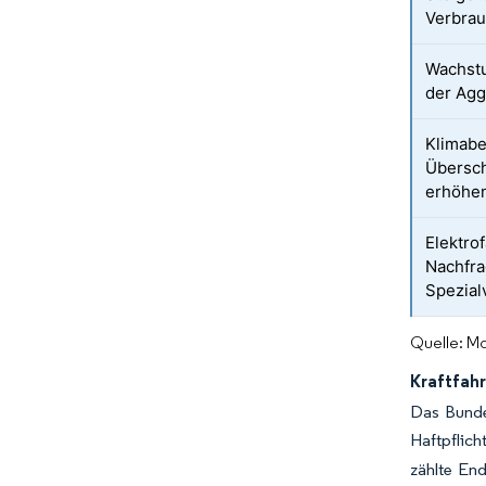
Verbrau
Wachstu
der Agg
Klimabe
Übersc
erhöhen
Elektro
Nachfra
Spezial
Quelle: Mo
Kraftfah
Das Bundes
Haftpflich
zählte En