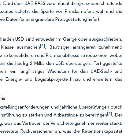
ge Card über UAE PASS vereinfacht die grenzüberschreitende
tstatus schützt die Sparte vor Preiskämpfen, während die
 Daten für eine granulare Preisgestaltung liefert.
illiarden USD sind entweder im Gange oder ausgeschrieben,
[2]
 Klasse ausmachen
. Bauträger arrangieren zunehmend
 zu konsolidieren und Prämienabflüsse zu reduzieren, wobei
n, die häufig 2 Milliarden USD übersteigen. Fertiggestellte
ern ein langfristiges Wachstum für den UAE-Sach- und
e Energie- und Logistikprojekte hinzu und erweitern das
ens
ückstellungsanforderungen und jährliche Überprüfungen durch
[3]
ensführung zu stärken und Altbestände zu bereinigen
. Der
, was das Vertrauen der Versicherungsnehmer weiter stärkt.
bewertete Rückversicherer an, was die Retentionskapazität