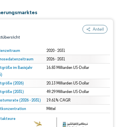
cherungsmarktes
Anteil
tübersicht
ienzeitraum
2020 - 2031
nosedatenzeitraum
2026 - 2031
tgröße im Basisjahr
16.83 Milliarden US-Dollar
5)
tgröße (2026)
20.13 Milliarden US-Dollar
tgröße (2031)
49.29 Milliarden US-Dollar
dert Namensnennung gemäß CC BY 4.0.
stumsrate (2026 - 2031)
19.61% CAGR
tkonzentration
Mittel
© Mordor Intelligence. Wiederverwendung erfordert Namensnennung gemäß CC BY 4.0.
takteure