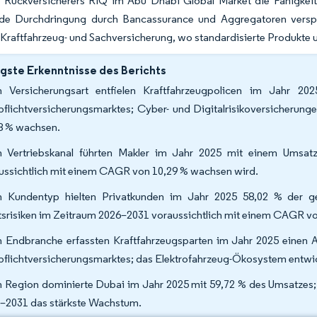
 Rückversicherers RIQ im Abu Dhabi Global Market die Fähigkeit d
e Durchdringung durch Bancassurance und Aggregatoren verspri
Kraftfahrzeug- und Sachversicherung, wo standardisierte Produkte
gste Erkenntnisse des Berichts
 Versicherungsart entfielen Kraftfahrzeugpolicen im Jahr 2
pflichtversicherungsmarktes; Cyber- und Digitalrisikoversicherun
8 % wachsen.
 Vertriebskanal führten Makler im Jahr 2025 mit einem Umsat
ussichtlich mit einem CAGR von 10,29 % wachsen wird.
 Kundentyp hielten Privatkunden im Jahr 2025 58,02 % der 
tsrisiken im Zeitraum 2026–2031 voraussichtlich mit einem CAGR v
 Endbranche erfassten Kraftfahrzeugsparten im Jahr 2025 einen 
pflichtversicherungsmarktes; das Elektrofahrzeug-Ökosystem entwi
 Region dominierte Dubai im Jahr 2025 mit 59,72 % des Umsatzes
–2031 das stärkste Wachstum.