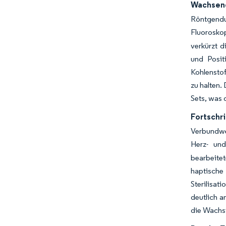
Wachsend
Röntgendur
Fluorosko
verkürzt d
und Posit
Kohlenstof
zu halten.
Sets, was 
Fortschr
Verbundwer
Herz- und
bearbeite
haptische
Sterilisat
deutlich a
die Wachs