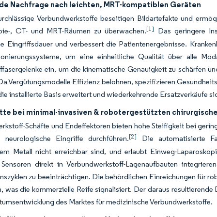
e Nachfrage nach leichten, MRT-kompatiblen Geräten
chlässige Verbundwerkstoffe beseitigen Bildartefakte und ermögli
[1]
pie-, CT- und MRT-Räumen zu überwachen.
Das geringere Ins
ie Eingriffsdauer und verbessert die Patientenergebnisse. Kranke
ionierungssysteme, um eine einheitliche Qualität über alle Mod
ffasergelenke ein, um die kinematische Genauigkeit zu schärfen un
 Da Vergütungsmodelle Effizienz belohnen, spezifizieren Gesundhei
die installierte Basis erweitert und wiederkehrende Ersatzverkäufe si
itte bei minimal-invasiven & robotergestützten chirurgisch
kstoff-Schäfte und Endeffektoren bieten hohe Steifigkeit bei geri
[2]
 neurologische Eingriffe durchführen.
Die automatisierte Fa
tem Metall nicht erreichbar sind, und erlaubt Einweg-Laparosko
 Sensoren direkt in Verbundwerkstoff-Lagenaufbauten integrieren
ionszyklen zu beeinträchtigen. Die behördlichen Einreichungen für 
n, was die kommerzielle Reife signalisiert. Der daraus resultierend
tumsentwicklung des Marktes für medizinische Verbundwerkstoffe.