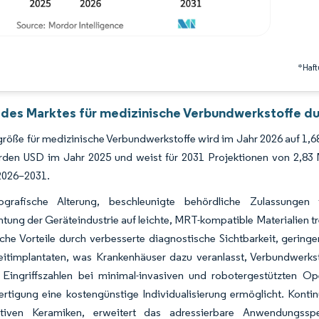
*Haft
 des Marktes für medizinische Verbundwerkstoffe du
röße für medizinische Verbundwerkstoffe wird im Jahr 2026 auf 1,
iarden USD im Jahr 2025 und weist für 2031 Projektionen von 2,8
2026–2031.
rafische Alterung, beschleunigte behördliche Zulassungen f
tung der Geräteindustrie auf leichte, MRT-kompatible Materialien t
ische Vorteile durch verbesserte diagnostische Sichtbarkeit, ger
eitimplantaten, was Krankenhäuser dazu veranlasst, Verbundwerks
 Eingriffszahlen bei minimal-invasiven und robotergestützten Op
ertigung eine kostengünstige Individualisierung ermöglicht. Konti
ktiven Keramiken, erweitert das adressierbare Anwendungssp