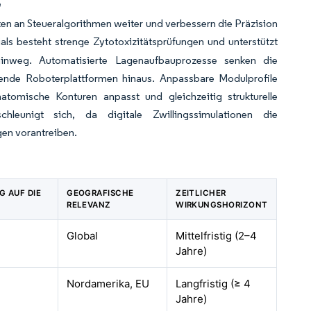
e
ten an Steueralgorithmen weiter und verbessern die Präzision
als besteht strenge Zytotoxizitätsprüfungen und unterstützt
nweg. Automatisierte Lagenaufbauprozesse senken die
ende Roboterplattformen hinaus. Anpassbare Modulprofile
natomische Konturen anpasst und gleichzeitig strukturelle
leunigt sich, da digitale Zwillingssimulationen die
gen vorantreiben.
G AUF DIE
GEOGRAFISCHE
ZEITLICHER
RELEVANZ
WIRKUNGSHORIZONT
Global
Mittelfristig (2–4
Jahre)
Nordamerika, EU
Langfristig (≥ 4
Jahre)