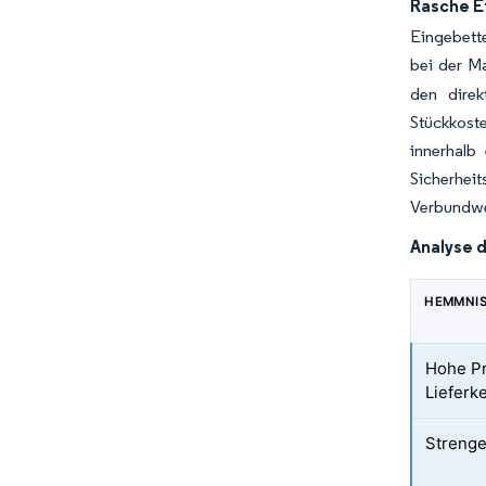
Rasche E
Eingebette
bei der M
den dire
Stückkost
innerhalb
Sicherhe
Verbundwer
Analyse 
HEMMNI
Hohe Pr
Lieferk
Streng