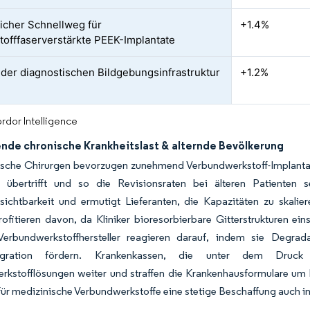
icher Schnellweg für
+1.4%
tofffaserverstärkte PEEK-Implantate
der diagnostischen Bildgebungsinfrastruktur
+1.2%
rdor Intelligence
de chronische Krankheitslast & alternde Bevölkerung
sche Chirurgen bevorzugen zunehmend Verbundwerkstoff-Implantate
 übertrifft und so die Revisionsraten bei älteren Patienten s
sichtbarkeit und ermutigt Lieferanten, die Kapazitäten zu skalie
ofitieren davon, da Kliniker bioresorbierbare Gitterstrukturen ei
erbundwerkstoffhersteller reagieren darauf, indem sie Degrad
egration fördern. Krankenkassen, die unter dem Druck 
kstofflösungen weiter und straffen die Krankenhausformulare um b
für medizinische Verbundwerkstoffe eine stetige Beschaffung auch i