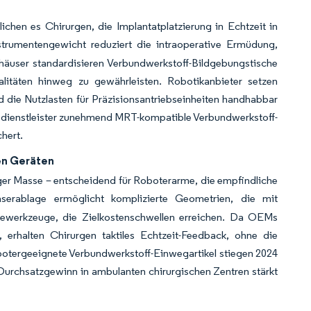
chen es Chirurgen, die Implantatplatzierung in Echtzeit in
trumentengewicht reduziert die intraoperative Ermüdung,
nhäuser standardisieren Verbundwerkstoff-Bildgebungstische
alitäten hinweg zu gewährleisten. Robotikanbieter setzen
d die Nutzlasten für Präzisionsantriebseinheiten handhabbar
tsdienstleister zunehmend MRT-kompatible Verbundwerkstoff-
chert.
en Geräten
nger Masse – entscheidend für Roboterarme, die empfindliche
serablage ermöglicht komplizierte Geometrien, die mit
piewerkzeuge, die Zielkostenschwellen erreichen. Da OEMs
, erhalten Chirurgen taktiles Echtzeit-Feedback, ohne die
robotergeeignete Verbundwerkstoff-Einwegartikel stiegen 2024
e Durchsatzgewinn in ambulanten chirurgischen Zentren stärkt