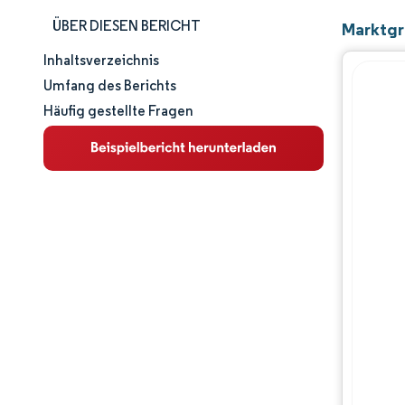
ÜBER DIESEN BERICHT
Marktgr
Inhaltsverzeichnis
Marktgröße und -anteil
Umfang des Berichts
Häufig gestellte Fragen
Marktanalyse
Trends und Einblicke
Segmentanalyse
Geografische Analyse
Wettbewerbslandschaft
Hauptakteure
Branchenentwicklungen