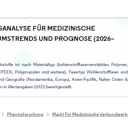
NALYSE FÜR MEDIZINISCHE V
STRENDS UND PROGNOSE (2026–2
toffe ist nach Materialtyp (kohlenstofffaserverstärktes Polymer,
(PEEK, Polypropylen und weitere), Fasertyp (Kohlenstofffaser und
nd Geografie (Nordamerika, Europa, Asien-Pazifik, Naher Osten &
 in Wertangaben (USD) bereitgestellt.
Pharmaforschung
Markt Für Medizinische Verbundwerk