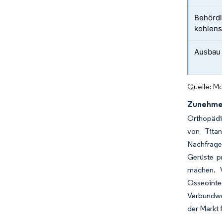
Behördl
kohlens
Ausbau 
Quelle: Mo
Zunehmen
Orthopädi
von Titan
Nachfrage
Gerüste pr
machen. V
Osseoint
Verbundwer
der Markt 