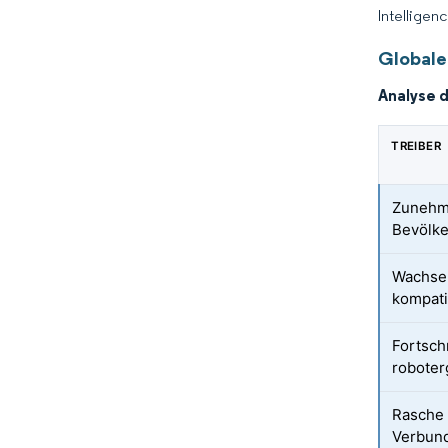
Intelligen
Globale
Analyse 
TREIBER
Zunehme
Bevölk
Wachsen
kompati
Fortsch
roboter
Rasche 
Verbund