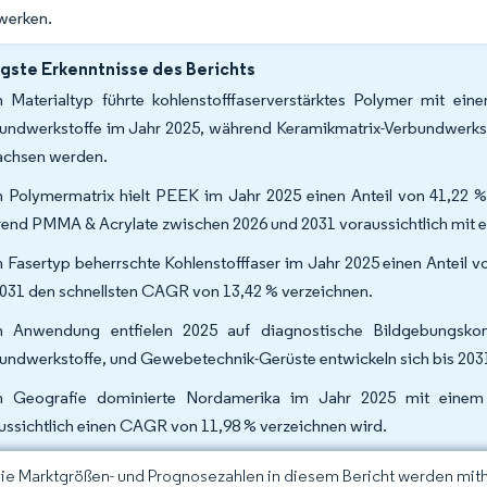
zwerken.
gste Erkenntnisse des Berichts
 Materialtyp führte kohlenstofffaserverstärktes Polymer mit ei
undwerkstoffe im Jahr 2025, während Keramikmatrix-Verbundwerkst
chsen werden.
 Polymermatrix hielt PEEK im Jahr 2025 einen Anteil von 41,22 %
end PMMA & Acrylate zwischen 2026 und 2031 voraussichtlich mit
 Fasertyp beherrschte Kohlenstofffaser im Jahr 2025 einen Anteil 
2031 den schnellsten CAGR von 13,42 % verzeichnen.
 Anwendung entfielen 2025 auf diagnostische Bildgebungsko
undwerkstoffe, und Gewebetechnik-Gerüste entwickeln sich bis 203
 Geografie dominierte Nordamerika im Jahr 2025 mit einem 
ussichtlich einen CAGR von 11,98 % verzeichnen wird.
Die Marktgrößen- und Prognosezahlen in diesem Bericht werden mit