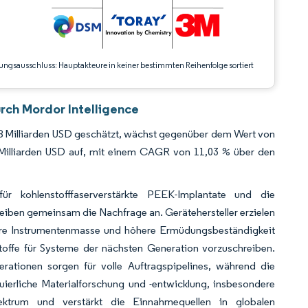
ungsausschluss: Hauptakteure in keiner bestimmten Reihenfolge sortiert
rch Mordor Intelligence
68 Milliarden USD geschätzt, wächst gegenüber dem Wert von
3 Milliarden USD auf, mit einem CAGR von 11,03 % über den
ür kohlenstofffaserverstärkte PEEK-Implantate und die
reiben gemeinsam die Nachfrage an. Gerätehersteller erzielen
ingere Instrumentenmasse und höhere Ermüdungsbeständigkeit
toffe für Systeme der nächsten Generation vorzuschreiben.
erationen sorgen für volle Auftragspipelines, während die
nuierliche Materialforschung und -entwicklung, insbesondere
ektrum und verstärkt die Einnahmequellen in globalen