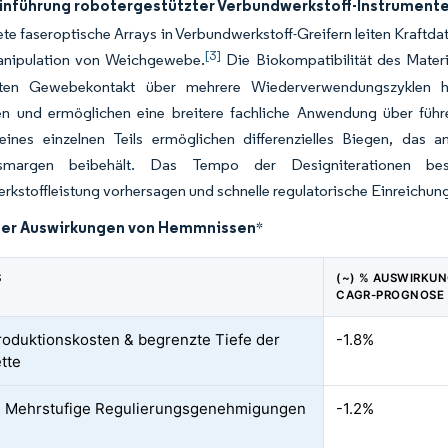
inführung robotergestützter Verbundwerkstoff-Instrument
te faseroptische Arrays in Verbundwerkstoff-Greifern leiten Kraftda
[3]
anipulation von Weichgewebe.
Die Biokompatibilität des Materi
kten Gewebekontakt über mehrere Wiederverwendungszyklen hi
en und ermöglichen eine breitere fachliche Anwendung über führ
 eines einzelnen Teils ermöglichen differenzielles Biegen, das a
itsmargen beibehält. Das Tempo der Designiterationen besch
kstoffleistung vorhersagen und schnelle regulatorische Einreichun
der Auswirkungen von Hemmnissen
*
S
(~) % AUSWIRKUN
CAGR-PROGNOSE
oduktionskosten & begrenzte Tiefe der
-1.8%
ette
e Mehrstufige Regulierungsgenehmigungen
-1.2%