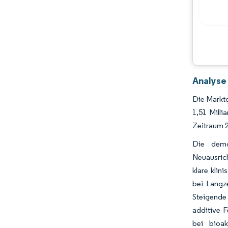
Analyse
Die Marktg
1,51 Mill
Zeitraum 
Die demog
Neuausrich
klare klin
bei Langz
Steigende
additive F
bei bioa