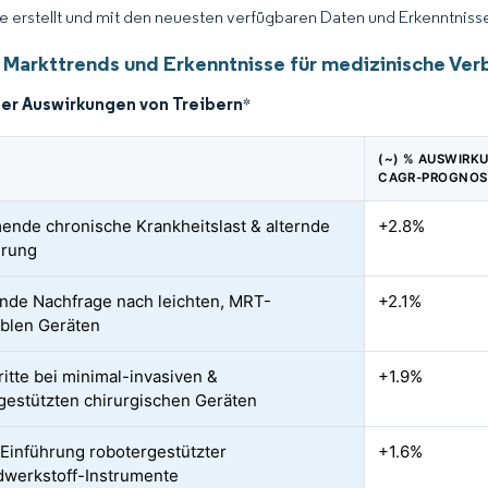
ce erstellt und mit den neuesten verfügbaren Daten und Erkenntnissen
 Markttrends und Erkenntnisse für medizinische Ve
der Auswirkungen von Treibern
*
(~) % AUSWIRKU
CAGR-PROGNOS
nde chronische Krankheitslast & alternde
+2.8%
erung
de Nachfrage nach leichten, MRT-
+2.1%
blen Geräten
ritte bei minimal-invasiven &
+1.9%
gestützten chirurgischen Geräten
Einführung robotergestützter
+1.6%
werkstoff-Instrumente