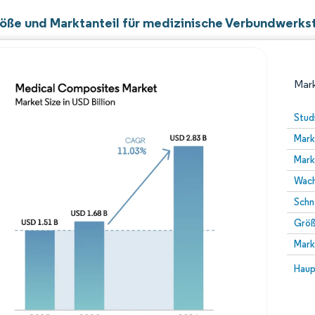
öße und Marktanteil für medizinische Verbundwerks
Mark
Stud
Mark
Mark
Wach
Schn
Größ
Bild © Mordor Intelligence. Wiederverwendung erfor
Mark
Bild 
Haup