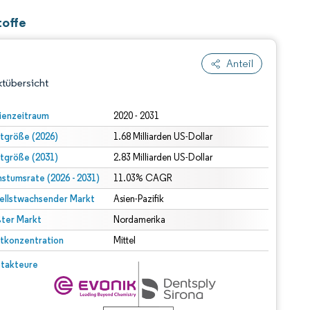
toffe
Anteil
tübersicht
ienzeitraum
2020 - 2031
tgröße (2026)
1.68 Milliarden US-Dollar
tgröße (2031)
2.83 Milliarden US-Dollar
stumsrate (2026 - 2031)
11.03% CAGR
ellstwachsender Markt
Asien-Pazifik
ter Markt
dert Namensnennung gemäß CC BY 4.0.
Nordamerika
tkonzentration
Mittel
© Mordor Intelligence. Wiederverwendung erfordert Namensnennung gemäß CC BY 4.0.
takteure