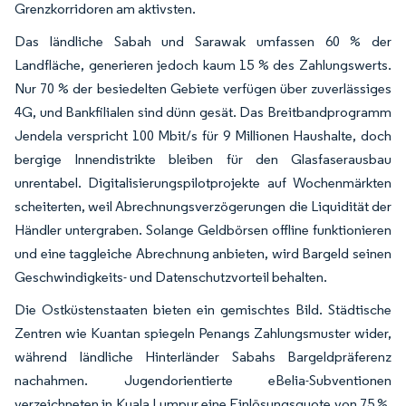
Grenzkorridoren am aktivsten.
Das ländliche Sabah und Sarawak umfassen 60 % der
Landfläche, generieren jedoch kaum 15 % des Zahlungswerts.
Nur 70 % der besiedelten Gebiete verfügen über zuverlässiges
4G, und Bankfilialen sind dünn gesät. Das Breitbandprogramm
Jendela verspricht 100 Mbit/s für 9 Millionen Haushalte, doch
bergige Innendistrikte bleiben für den Glasfaserausbau
unrentabel. Digitalisierungspilotprojekte auf Wochenmärkten
scheiterten, weil Abrechnungsverzögerungen die Liquidität der
Händler untergraben. Solange Geldbörsen offline funktionieren
und eine taggleiche Abrechnung anbieten, wird Bargeld seinen
Geschwindigkeits- und Datenschutzvorteil behalten.
Die Ostküstenstaaten bieten ein gemischtes Bild. Städtische
Zentren wie Kuantan spiegeln Penangs Zahlungsmuster wider,
während ländliche Hinterländer Sabahs Bargeldpräferenz
nachahmen. Jugendorientierte eBelia-Subventionen
verzeichneten in Kuala Lumpur eine Einlösungsquote von 75 %,