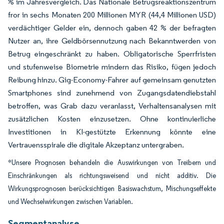
% im Jahresvergleich. Das Nationale Betrugsreaktionszentrum
fror in sechs Monaten 200 Millionen MYR (44,4 Millionen USD)
verdächtiger Gelder ein, dennoch gaben 42 % der befragten
Nutzer an, ihre Geldbörsennutzung nach Bekanntwerden von
Betrug eingeschränkt zu haben. Obligatorische Sperrfristen
und stufenweise Biometrie mindern das Risiko, fügen jedoch
Reibung hinzu. Gig-Economy-Fahrer auf gemeinsam genutzten
Smartphones sind zunehmend von Zugangsdatendiebstahl
betroffen, was Grab dazu veranlasst, Verhaltensanalysen mit
zusätzlichen Kosten einzusetzen. Ohne kontinuierliche
Investitionen in KI-gestützte Erkennung könnte eine
Vertrauensspirale die digitale Akzeptanz untergraben.
*Unsere Prognosen behandeln die Auswirkungen von Treibern und
Einschränkungen als richtungsweisend und nicht additiv. Die
Wirkungsprognosen berücksichtigen Basiswachstum, Mischungseffekte
und Wechselwirkungen zwischen Variablen.
Segmentanalyse