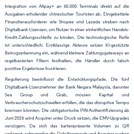
Integration von Alipay+ an 60.000 Terminals direkt auf die
Ausgaben erholender chinesischer Touristen ab. Eingebettete
Finanzherausforderer wie Shopee und Lazada streben nach
Digitalbank-Lizenzen, um Nutzer in einer einheitlichen Handels-
Kredit-Zahlungsschleife zu binden. Die technologische Reife
ist unterschiedlich: Erstklassige Akteure setzen KI-gestützte
Betrugserkennung ein, während kleinere Zahlungsgateways an
regelbasierten Filtern festhalten, die Händler durch falsch
positive Ergebnisse frustrieren.
Regulierung beeinflusst die Entwicklungspfade. Die fünf
Digitalbank-Lizenznehmer der Bank Negara Malaysia, darunter
Sea Group und Grab, müssen Kapital- und
Verbraucherschutzschwellen erfüllen, die das disruptive Tempo
bremsen könnten. Die obligatorische PIN-Authentifizierung ab
Juni 2026 wird Acquirer unter Druck setzen, die EMV-Upgrades
verzögern. Da sich das kartenpräsente Volumen zu QR
verlagert, schrumpfen die Gebührenpools und Acquirer suchen