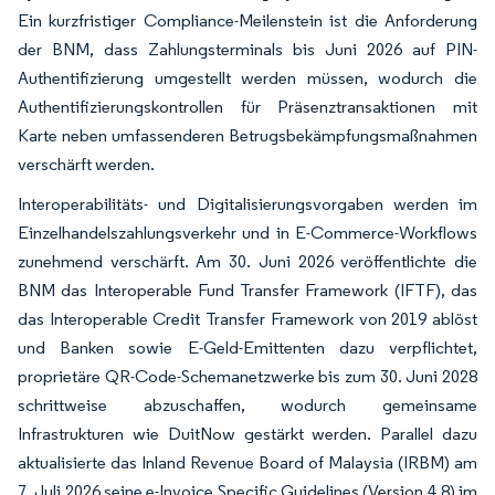
Ein kurzfristiger Compliance-Meilenstein ist die Anforderung
der BNM, dass Zahlungsterminals bis Juni 2026 auf PIN-
Authentifizierung umgestellt werden müssen, wodurch die
Authentifizierungskontrollen für Präsenztransaktionen mit
Karte neben umfassenderen Betrugsbekämpfungsmaßnahmen
verschärft werden.
Interoperabilitäts- und Digitalisierungsvorgaben werden im
Einzelhandelszahlungsverkehr und in E-Commerce-Workflows
zunehmend verschärft. Am 30. Juni 2026 veröffentlichte die
BNM das Interoperable Fund Transfer Framework (IFTF), das
das Interoperable Credit Transfer Framework von 2019 ablöst
und Banken sowie E-Geld-Emittenten dazu verpflichtet,
proprietäre QR-Code-Schemanetzwerke bis zum 30. Juni 2028
schrittweise abzuschaffen, wodurch gemeinsame
Infrastrukturen wie DuitNow gestärkt werden. Parallel dazu
aktualisierte das Inland Revenue Board of Malaysia (IRBM) am
7. Juli 2026 seine e-Invoice Specific Guidelines (Version 4.8) im