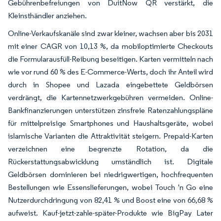
Gebührenbefreiungen von DuitNow QR verstärkt, die
Kleinsthändler anziehen.
Online-Verkaufskanäle sind zwar kleiner, wachsen aber bis 2031
mit einer CAGR von 10,13 %, da mobiloptimierte Checkouts
die Formularausfüll-Reibung beseitigen. Karten vermitteln nach
wie vor rund 60 % des E-Commerce-Werts, doch ihr Anteil wird
durch in Shopee und Lazada eingebettete Geldbörsen
verdrängt, die Kartennetzwerkgebühren vermeiden. Online-
Bankfinanzierungen unterstützen zinsfreie Ratenzahlungspläne
für mittelpreisige Smartphones und Haushaltsgeräte, wobei
islamische Varianten die Attraktivität steigern. Prepaid-Karten
verzeichnen eine begrenzte Rotation, da die
Rückerstattungsabwicklung umständlich ist. Digitale
Geldbörsen dominieren bei niedrigwertigen, hochfrequenten
Bestellungen wie Essenslieferungen, wobei Touch 'n Go eine
Nutzerdurchdringung von 82,41 % und Boost eine von 66,68 %
aufweist. Kauf-jetzt-zahle-später-Produkte wie BigPay Later