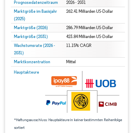
Prognosedatenzeitraum
2026 - 2031
Marktgröße im Basisjahr
262.41 Milliarden US-Dollar
(2025)
Marktgröße (2026)
286.79 Milliarden US-Dollar
Marktgröße (2031)
423.84 Milliarden US-Dollar
Wachstumsrate (2026 -
11.15% CAGR
2031)
Marktkonzentration
Mittel
Bild © Mordor Intelligence. Wiederverwendung erfordert Namensnennung gem
Hauptakteure
*Haftungsausschluss: Hauptakteure in keiner bestimmten Reihenfolge
sortiert