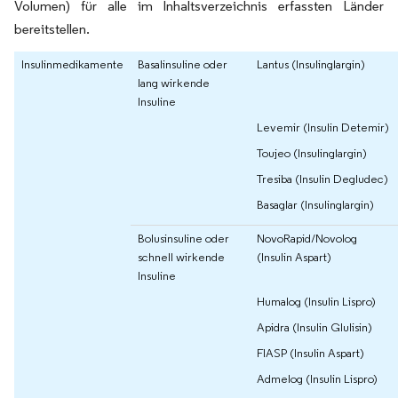
Volumen) für alle im Inhaltsverzeichnis erfassten Länder
bereitstellen.
Insulinmedikamente
Basalinsuline oder
Lantus (Insulinglargin)
lang wirkende
Insuline
Levemir (Insulin Detemir)
Toujeo (Insulinglargin)
Tresiba (Insulin Degludec)
Basaglar (Insulinglargin)
Bolusinsuline oder
NovoRapid/Novolog
schnell wirkende
(Insulin Aspart)
Insuline
Humalog (Insulin Lispro)
Apidra (Insulin Glulisin)
FIASP (Insulin Aspart)
Admelog (Insulin Lispro)