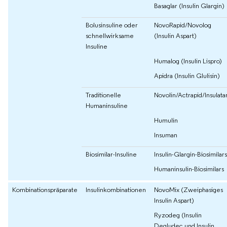
Basaglar (Insulin Glargin)
Bolusinsuline oder
NovoRapid/Novolog
schnellwirksame
(Insulin Aspart)
Insuline
Humalog (Insulin Lispro)
Apidra (Insulin Glulisin)
Traditionelle
Novolin/Actrapid/Insulata
Humaninsuline
Humulin
Insuman
Biosimilar-Insuline
Insulin-Glargin-Biosimilars
Humaninsulin-Biosimilars
Kombinationspräparate
Insulinkombinationen
NovoMix (Zweiphasiges
Insulin Aspart)
Ryzodeg (Insulin
Degludec und Insulin