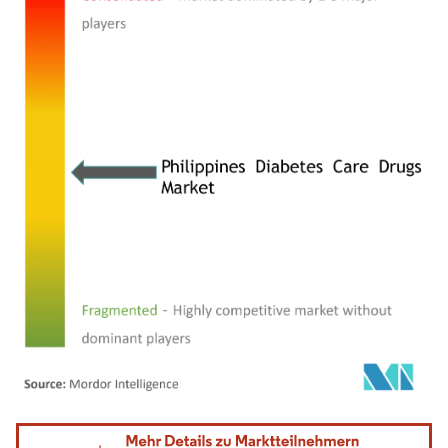
Bild © Mordor Intelligence. Wiederverwendung erfordert Namensnennung gemäß