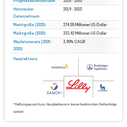
Prognosedatenzeitraum
2025 - 2030
Historischer
2019 - 2023
Datenzeitraum
Marktgröße (2025)
274.55 Millionen US-Dollar
Marktgröße (2030)
332.42 Millionen US-Dollar
Wachstumsrate (2025 -
3.90% CAGR
2030)
Bild © Mordor Intelligence. Wiederverwendung erfordert Namensnennung gem
Hauptakteure
*Haftungsausschluss: Hauptakteure in keiner bestimmten Reihenfolge
sortiert