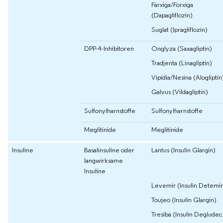
Farxiga/Forxiga
(Dapagliflozin)
Suglat (Ipragliflozin)
DPP-4-Inhibitoren
Onglyza (Saxagliptin)
Tradjenta (Linagliptin)
Vipidia/Nesina (Alogliptin
Galvus (Vildagliptin)
Sulfonylharnstoffe
Sulfonylharnstoffe
Meglitinide
Meglitinide
Insuline
Basalinsuline oder
Lantus (Insulin Glargin)
langwirksame
Insuline
Levemir (Insulin Detemir
Toujeo (Insulin Glargin)
Tresiba (Insulin Degludec