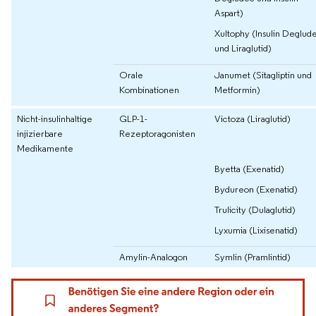
Aspart)
Xultophy (Insulin Deglud
und Liraglutid)
Orale
Janumet (Sitagliptin und
Kombinationen
Metformin)
Nicht-insulinhaltige
GLP-1-
Victoza (Liraglutid)
injizierbare
Rezeptoragonisten
Medikamente
Byetta (Exenatid)
Bydureon (Exenatid)
Trulicity (Dulaglutid)
Lyxumia (Lixisenatid)
Amylin-Analogon
Symlin (Pramlintid)