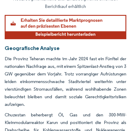
Bild © Mordor Intelligence. Wiederverwendung erfordert Namensnennung gemäß
Berichtkauf erhältlich
Geografische Analyse
Die Provinz Teheran machte im Jahr 2024 fast ein Fünftel der
nationalen Nachfrage aus, mit einem Spitzenlast-Anstieg von 3
GW gegenüber dem Vorjahr. Trotz vorrangiger Aufrüstungen
leiden einkommensschwache Stadtviertel weiterhin unter
vierstündigen Stromausfällen, während wohlhabende Zonen
beleuchtet bleiben und damit soziale Gerechtigkeitsrisiken
aufzeigen.
Chuzestan beherbergt Öl, Gas und den 300-MW-
Kleinmodularreaktor Karun und positioniert die Provinz als
Drehscheibe für Kohlenwasserstoffe und Nuklearenergie.