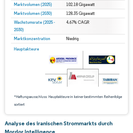
Marktvolumen (2025)
102.18 Gigawatt
Marktvolumen (2030)
128.35 Gigawatt
Wachstumsrate (2025 -
4.67% CAGR
2030)
Marktkonzentration
Niedrig
Bild © Mordor Intelligence. Wiederverwendung erfordert Namensnennung gem
Hauptakteure
*Haftungsausschluss: Hauptakteure in keiner bestimmten Reihenfolge
sortiert
Analyse des iranischen Strommarkts durch
Mordor Intelligence