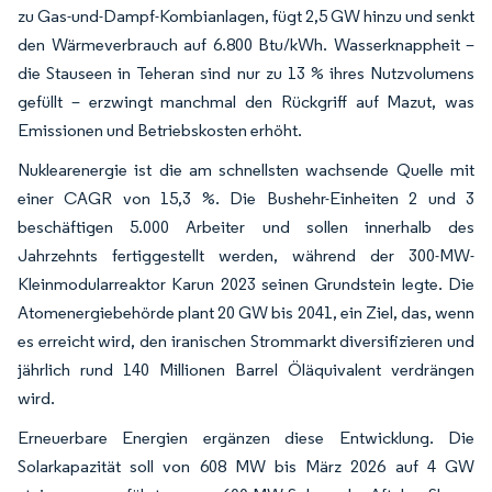
zu Gas-und-Dampf-Kombianlagen, fügt 2,5 GW hinzu und senkt
den Wärmeverbrauch auf 6.800 Btu/kWh. Wasserknappheit –
die Stauseen in Teheran sind nur zu 13 % ihres Nutzvolumens
gefüllt – erzwingt manchmal den Rückgriff auf Mazut, was
Emissionen und Betriebskosten erhöht.
Nuklearenergie ist die am schnellsten wachsende Quelle mit
einer CAGR von 15,3 %. Die Bushehr-Einheiten 2 und 3
beschäftigen 5.000 Arbeiter und sollen innerhalb des
Jahrzehnts fertiggestellt werden, während der 300-MW-
Kleinmodularreaktor Karun 2023 seinen Grundstein legte. Die
Atomenergiebehörde plant 20 GW bis 2041, ein Ziel, das, wenn
es erreicht wird, den iranischen Strommarkt diversifizieren und
jährlich rund 140 Millionen Barrel Öläquivalent verdrängen
wird.
Erneuerbare Energien ergänzen diese Entwicklung. Die
Solarkapazität soll von 608 MW bis März 2026 auf 4 GW