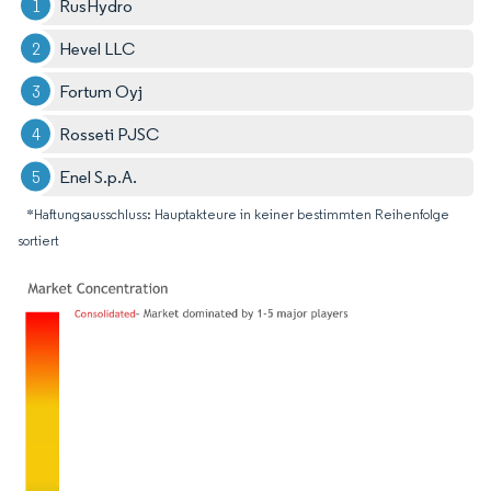
RusHydro
Hevel LLC
Fortum Oyj
Rosseti PJSC
Enel S.p.A.
*Haftungsausschluss: Hauptakteure in keiner bestimmten Reihenfolge
sortiert