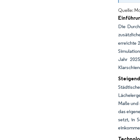
Quelle: Mo
Einführu
Die Durch
zusätzlic
erreichte 
Simulation
Jahr 2025
Klarschien
Steigend
Städtisch
Lächelerge
Maße und e
das eigene
setzt, in
einkommens
Technolo