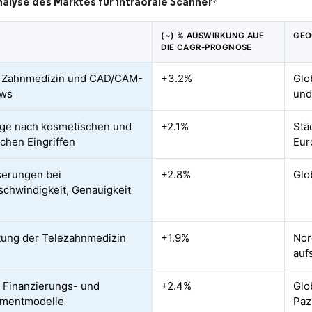
alyse des Marktes für intraorale Scanner
*
(~) % AUSWIRKUNG AUF
GEO
DIE CAGR-PROGNOSE
e Zahnmedizin und CAD/CAM-
+3.2%
Glo
ows
und
ge nach kosmetischen und
+2.1%
Stä
schen Eingriffen
Eur
serungen bei
+2.8%
Glo
chwindigkeit, Genauigkeit
ung der Telezahnmedizin
+1.9%
Nor
auf
e Finanzierungs- und
+2.4%
Glo
mentmodelle
Paz