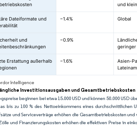
betriebskosten
und klei
täre Dateiformate und
−1.4%
Global
rabilität
cherheit und
−0.9%
Ländlich
eitenbeschränkungen
geringer 
te Erstattung außerhalb
−1.6%
Asien-Pa
Regionen
Lateinam
rdor Intelligence
ängliche Investitionsausgaben und Gesamtbetriebskosten
egspreise beginnen bei etwa 15.000 USD und können 50.000 USD übers
as bis zu 100 % des Nettoeinkommens eines durchschnittlichen U
ätze und Serviceverträge erhöhen die Gesamtbetriebskosten und ve
Zölle und Finanzierungskosten erhöhen die effektiven Preise in e