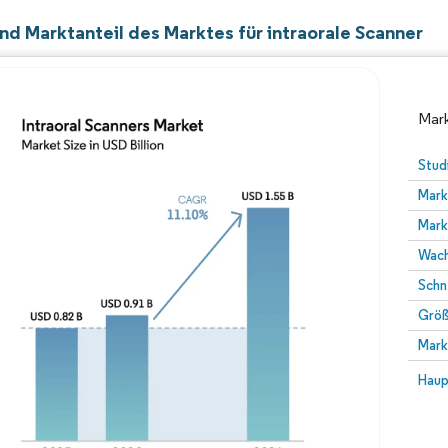
nd Marktanteil des Marktes für intraorale Scanner
Mark
Stud
Mark
Mark
Wach
Schn
Größ
Bild © Mordor Intelligence. Wiederverwendung erfor
Mark
Bild 
Haup