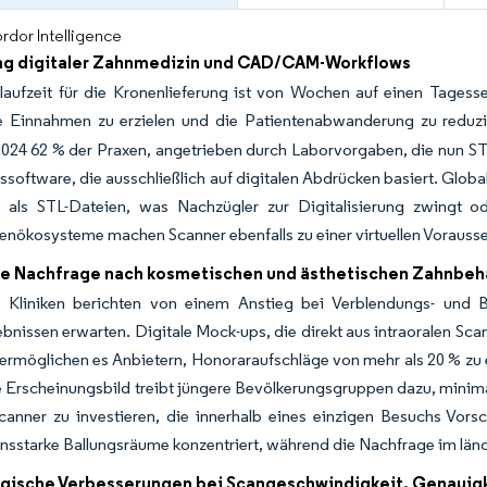
rdor Intelligence
ng digitaler Zahnmedizin und CAD/CAM-Workflows
laufzeit für die Kronenlieferung ist von Wochen auf einen Tagess
he Einnahmen zu erzielen und die Patientenabwanderung zu reduzi
2024 62 % der Praxen, angetrieben durch Laborvorgaben, die nun ST
ssoftware, die ausschließlich auf digitalen Abdrücken basiert. Glob
 als STL-Dateien, was Nachzügler zur Digitalisierung zwingt ode
enökosysteme machen Scanner ebenfalls zu einer virtuellen Vorausset
e Nachfrage nach kosmetischen und ästhetischen Zahnbe
e Kliniken berichten von einem Anstieg bei Verblendungs- und Bo
bnissen erwarten. Digitale Mock-ups, die direkt aus intraoralen Sca
rmöglichen es Anbietern, Honoraraufschläge von mehr als 20 % zu e
 Erscheinungsbild treibt jüngere Bevölkerungsgruppen dazu, minima
 Scanner zu investieren, die innerhalb eines einzigen Besuchs Vo
starke Ballungsräume konzentriert, während die Nachfrage im länd
gische Verbesserungen bei Scangeschwindigkeit, Genauigk