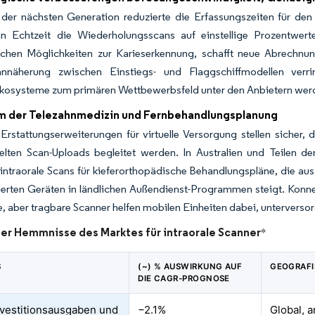
der nächsten Generation reduzierte die Erfassungszeiten für de
 in Echtzeit die Wiederholungsscans auf einstellige Prozentwerte
schen Möglichkeiten zur Karieserkennung, schafft neue Abrechnu
annäherung zwischen Einstiegs- und Flaggschiffmodellen verr
kosysteme zum primären Wettbewerbsfeld unter den Anbietern wer
 der Telezahnmedizin und Fernbehandlungsplanung
 Erstattungserweiterungen für virtuelle Versorgung stellen sicher
selten Scan-Uploads begleitet werden. In Australien und Teilen d
e intraorale Scans für kieferorthopädische Behandlungspläne, die a
llierten Geräten in ländlichen Außendienst-Programmen steigt. Kon
, aber tragbare Scanner helfen mobilen Einheiten dabei, unterverso
der Hemmnisse des Marktes für intraorale Scanner
*
S
(~) % AUSWIRKUNG AUF
GEOGRAFI
DIE CAGR-PROGNOSE
vestitionsausgaben und
−2.1%
Global, 