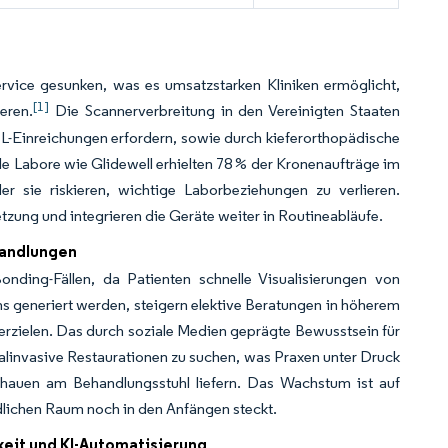
ervice gesunken, was es umsatzstarken Kliniken ermöglicht,
[1]
eren.
Die Scannerverbreitung in den Vereinigten Staaten
L-Einreichungen erfordern, sowie durch kieferorthopädische
ale Labore wie Glidewell erhielten 78 % der Kronenaufträge im
r sie riskieren, wichtige Laborbeziehungen zu verlieren.
zung und integrieren die Geräte weiter in Routineabläufe.
handlungen
nding-Fällen, da Patienten schnelle Visualisierungen von
ns generiert werden, steigern elektive Beratungen in höherem
rzielen. Das durch soziale Medien geprägte Bewusstsein für
linvasive Restaurationen zu suchen, was Praxen unter Druck
rschauen am Behandlungsstuhl liefern. Das Wachstum ist auf
lichen Raum noch in den Anfängen steckt.
eit und KI-Automatisierung