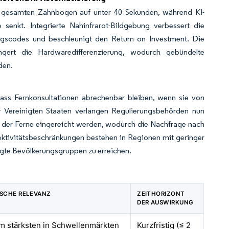
n gesamten Zahnbogen auf unter 40 Sekunden, während KI-
 senkt. Integrierte Nahinfrarot-Bildgebung verbessert die
ngscodes und beschleunigt den Return on Investment. Die
ingert die Hardwaredifferenzierung, wodurch gebündelte
den.
, dass Fernkonsultationen abrechenbar bleiben, wenn sie von
er Vereinigten Staaten verlangen Regulierungsbehörden nun
us der Ferne eingereicht werden, wodurch die Nachfrage nach
nektivitätsbeschränkungen bestehen in Regionen mit geringer
rgte Bevölkerungsgruppen zu erreichen.
SCHE RELEVANZ
ZEITHORIZONT
DER AUSWIRKUNG
am stärksten in Schwellenmärkten
Kurzfristig (≤ 2