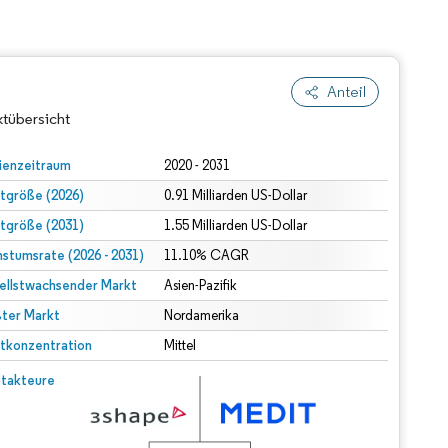
Anteil
tübersicht
ienzeitraum
2020 - 2031
tgröße (2026)
0.91 Milliarden US-Dollar
tgröße (2031)
1.55 Milliarden US-Dollar
stumsrate (2026 - 2031)
11.10% CAGR
ellstwachsender Markt
Asien-Pazifik
ter Markt
Nordamerika
dert Namensnennung gemäß CC BY 4.0.
tkonzentration
Mittel
© Mordor Intelligence. Wiederverwendung erfordert Namensnennung gemäß CC BY 4.0.
takteure