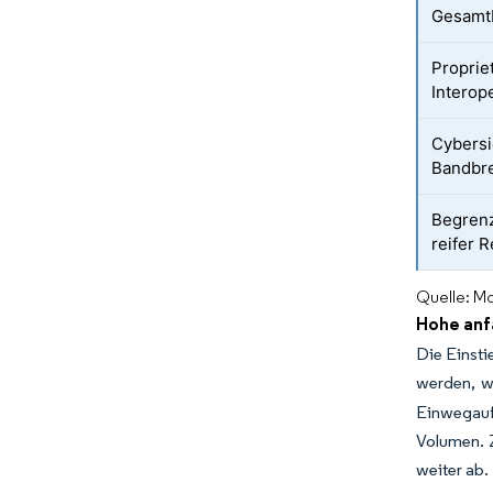
Gesamt
Proprie
Interope
Cybersi
Bandbr
Begrenz
reifer 
Quelle: Mo
Hohe anf
Die Einsti
werden, w
Einwegaufs
Volumen. 
weiter ab.