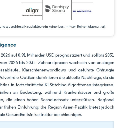
ungsausschluss: Hauptakteure in keiner bestimmten Reihenfolge sortiert
ligence
 2026 auf 0,91 Milliarden USD prognostiziert und soll bis 2031
 von 2026 bis 2031. Zahnarztpraxen wechseln von analogen
äsabläufe, Klarschienenworkflows und geführte Chirurgie
 Pulverfreie Optiken dominieren die aktuelle Nachfrage, da sie
os in fortschrittliche KI-Stitching-Algorithmen integrieren.
Kliniken an Bedeutung, während Krankenhäuser und große
en, die einen hohen Scandurchsatz unterstützen. Regional
r frühen Einführung; die Region Asien-Pazifik bietet jedoch
tale Gesundheitsinfrastruktur beschleunigen.