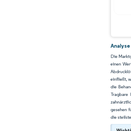
Hauptakteure
Chancen & Aussichten
Branchenentwicklungen
Analyse 
Die Marktg
einen Wer
Abdrucklö
einfließt,
die Behand
Tragbare 
zahnärztl
gesehen fü
die steils
Wichti