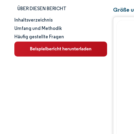
ÜBER DIESEN BERICHT
Größe u
Inhaltsverzeichnis
Marktgröße und -anteil
Umfang und Methodik
Häufig gestellte Fragen
Marktanalyse
Trends und Einblicke
Segmentanalyse
Geografische Analyse
Regulatorisches Umfeld
Wertschöpfungskettenanalyse
Wettbewerbslandschaft