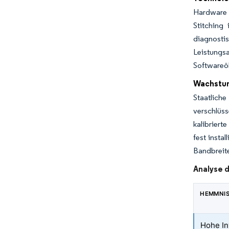
Hardware 
Stitching
diagnosti
Leistungs
Softwareö
Wachstum
Staatliche
verschlüs
kalibriert
fest insta
Bandbreite
Analyse 
HEMMNI
Hohe In