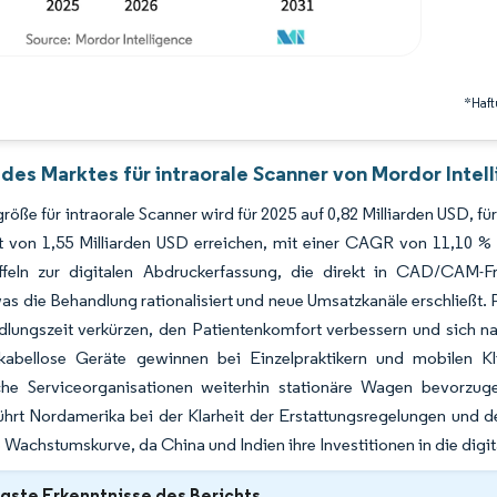
*Haft
des Marktes für intraorale Scanner von Mordor Intel
röße für intraorale Scanner wird für 2025 auf 0,82 Milliarden USD, für
t von 1,55 Milliarden USD erreichen, mit einer CAGR von 11,10 %
ffeln zur digitalen Abdruckerfassung, die direkt in CAD/CAM-Fr
 was die Behandlung rationalisiert und neue Umsatzkanäle erschließt.
lungszeit verkürzen, den Patientenkomfort verbessern und sich nahtl
kabellose Geräte gewinnen bei Einzelpraktikern und mobilen 
iche Serviceorganisationen weiterhin stationäre Wagen bevorzug
hrt Nordamerika bei der Klarheit der Erstattungsregelungen und de
te Wachstumskurve, da China und Indien ihre Investitionen in die digi
gste Erkenntnisse des Berichts