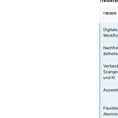
Treiberan
TREIBER
Digital
Workfl
Nachfra
ästheti
Verbes
Scanges
und KI
Ausweit
Flexibl
Abonne