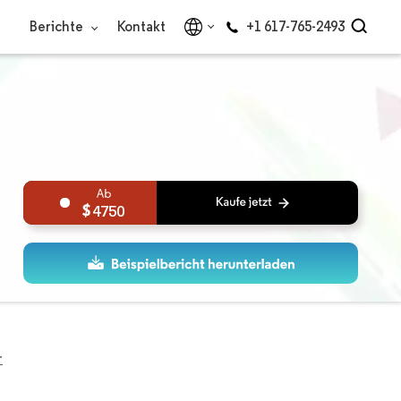
Berichte
Kontakt
+1 617-765-2493
4750
r