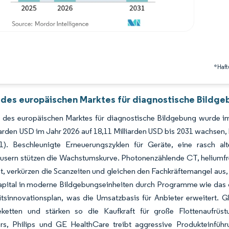
*Haft
 des europäischen Marktes für diagnostische Bildge
 des europäischen Marktes für diagnostische Bildgebung wurde im 
iarden USD im Jahr 2026 auf 18,11 Milliarden USD bis 2031 wachse
1). Beschleunigte Erneuerungszyklen für Geräte, eine rasch a
usern stützen die Wachstumskurve. Photonenzählende CT, heliumfr
ät, verkürzen die Scanzeiten und gleichen den Fachkräftemangel aus,
Kapital in moderne Bildgebungseinheiten durch Programme wie das
tsinnovationsplan, was die Umsatzbasis für Anbieter erweitert. G
eketten und stärken so die Kaufkraft für große Flottenaufr
ers, Philips und GE HealthCare treibt aggressive Produkteinführ