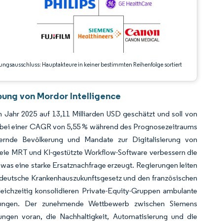
ungsausschluss: Hauptakteure in keiner bestimmten Reihenfolge sortiert
bung von Mordor Intelligence
Jahr 2025 auf 13,11 Milliarden USD geschätzt und soll von
n, bei einer CAGR von 5,55 % während des Prognosezeitraums
lternde Bevölkerung und Mandate zur Digitalisierung von
eie MRT und KI-gestützte Workflow-Software verbessern die
 was eine starke Ersatznachfrage erzeugt. Regierungen leiten
 deutsche Krankenhauszukunftsgesetz und den französischen
leichzeitig konsolidieren Private-Equity-Gruppen ambulante
üstungen. Der zunehmende Wettbewerb zwischen Siemens
ungen voran, die Nachhaltigkeit, Automatisierung und die