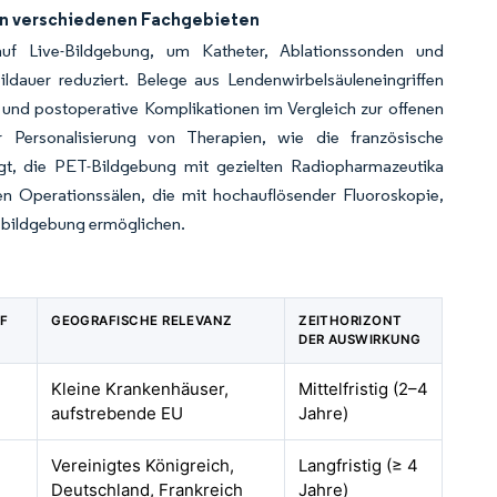
 in verschiedenen Fachgebieten
auf Live-Bildgebung, um Katheter, Ablationssonden und
dauer reduziert. Belege aus Lendenwirbelsäuleneingriffen
 und postoperative Komplikationen im Vergleich zur offenen
r Personalisierung von Therapien, wie die französische
gt, die PET-Bildgebung mit gezielten Radiopharmazeutika
n Operationssälen, die mit hochauflösender Fluoroskopie,
nsbildgebung ermöglichen.
F
GEOGRAFISCHE RELEVANZ
ZEITHORIZONT
DER AUSWIRKUNG
Kleine Krankenhäuser,
Mittelfristig (2–4
aufstrebende EU
Jahre)
Vereinigtes Königreich,
Langfristig (≥ 4
Deutschland, Frankreich
Jahre)