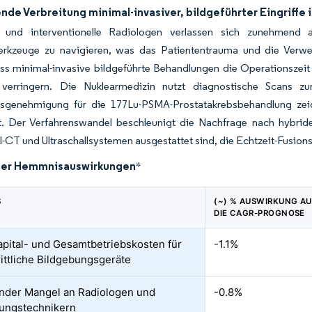
de Verbreitung minimal-invasiver, bildgeführter Eingriffe
 und interventionelle Radiologen verlassen sich zunehmend 
rkzeuge zu navigieren, was das Patiententrauma und die Verweil
ss minimal-invasive bildgeführte Behandlungen die Operationszeit
 verringern. Die Nuklearmedizin nutzt diagnostische Scans zu
gsgenehmigung für die 177Lu-PSMA-Prostatakrebsbehandlung zei
t. Der Verfahrenswandel beschleunigt die Nachfrage nach hybride
l-CT und Ultraschallsystemen ausgestattet sind, die Echtzeit-Fusio
der Hemmnisauswirkungen
*
S
(~) % AUSWIRKUNG AU
DIE CAGR-PROGNOSE
pital- und Gesamtbetriebskosten für
-1.1%
rittliche Bildgebungsgeräte
nder Mangel an Radiologen und
-0.8%
ungstechnikern