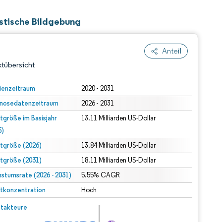
stische Bildgebung
Anteil
tübersicht
ienzeitraum
2020 - 2031
nosedatenzeitraum
2026 - 2031
tgröße im Basisjahr
13.11 Milliarden US-Dollar
5)
tgröße (2026)
13.84 Milliarden US-Dollar
tgröße (2031)
18.11 Milliarden US-Dollar
dert Namensnennung gemäß CC BY 4.0.
stumsrate (2026 - 2031)
5.55% CAGR
tkonzentration
Hoch
© Mordor Intelligence. Wiederverwendung erfordert Namensnennung gemäß CC BY 4.0.
takteure