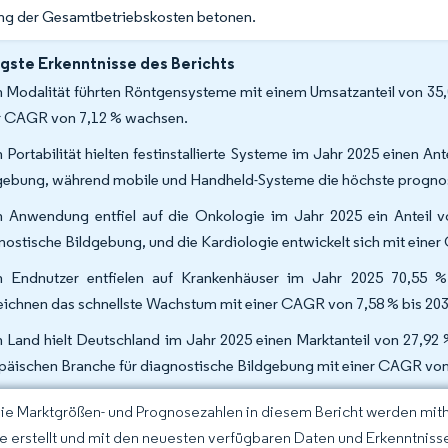
ng der Gesamtbetriebskosten betonen.
gste Erkenntnisse des Berichts
 Modalität führten Röntgensysteme mit einem Umsatzanteil von 35,0
r CAGR von 7,12 % wachsen.
 Portabilität hielten festinstallierte Systeme im Jahr 2025 einen A
gebung, während mobile und Handheld-Systeme die höchste prognos
 Anwendung entfiel auf die Onkologie im Jahr 2025 ein Anteil 
nostische Bildgebung, und die Kardiologie entwickelt sich mit eine
 Endnutzer entfielen auf Krankenhäuser im Jahr 2025 70,55 %
eichnen das schnellste Wachstum mit einer CAGR von 7,58 % bis 20
 Land hielt Deutschland im Jahr 2025 einen Marktanteil von 27,92 %
päischen Branche für diagnostische Bildgebung mit einer CAGR von 
Die Marktgrößen- und Prognosezahlen in diesem Bericht werden mit
ce erstellt und mit den neuesten verfügbaren Daten und Erkenntnissen