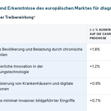
und Erkenntnisse des europäischen Marktes für diag
der Treiberwirkung
*
(~) % AUSWI
AUF DIE CAGR
PROGNOSE
e Bevölkerung und Belastung durch chronische
+1.8%
iten
erliche Innovation in der
+1.2%
ungstechnologie
sierung von Krankenhäusern und digitale
+0.9%
tionen
 minimal-invasiver bildgeführter Eingriffe
+0.7%