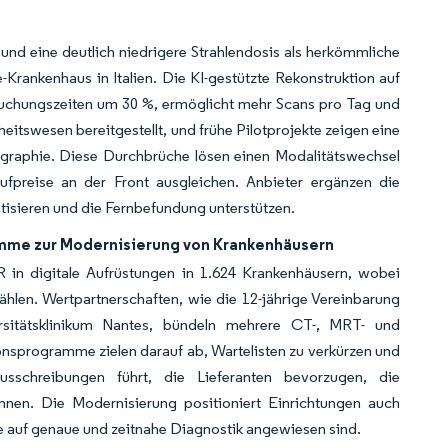
und eine deutlich niedrigere Strahlendosis als herkömmliche
rankenhaus in Italien. Die KI-gestützte Rekonstruktion auf
rsuchungszeiten um 30 %, ermöglicht mehr Scans pro Tag und
heitswesen bereitgestellt, und frühe Pilotprojekte zeigen eine
raphie. Diese Durchbrüche lösen einen Modalitätswechsel
preise an der Front ausgleichen. Anbieter ergänzen die
isieren und die Fernbefundung unterstützen.
amme zur Modernisierung von Krankenhäusern
R in digitale Aufrüstungen in 1.624 Krankenhäusern, wobei
hlen. Wertpartnerschaften, wie die 12-jährige Vereinbarung
sitätsklinikum Nantes, bündeln mehrere CT-, MRT- und
ionsprogramme zielen darauf ab, Wartelisten zu verkürzen und
schreibungen führt, die Lieferanten bevorzugen, die
nnen. Die Modernisierung positioniert Einrichtungen auch
die auf genaue und zeitnahe Diagnostik angewiesen sind.