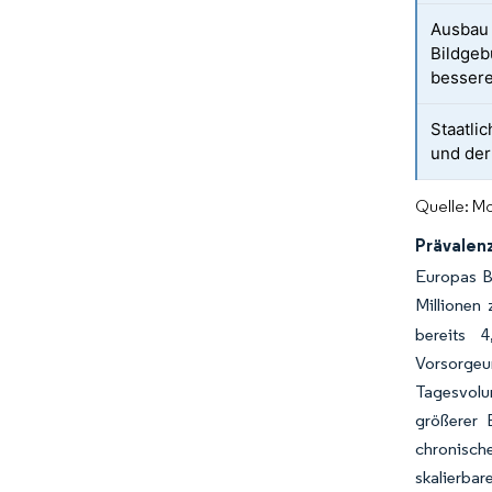
Ausbau 
Bildgeb
besser
Staatli
und der
Quelle: Mo
Prävalen
Europas B
Millionen 
bereits 
Vorsorgeu
Tagesvolu
größerer 
chronisch
skalierbar