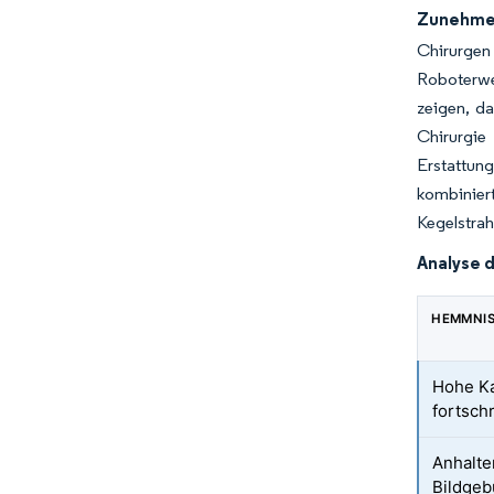
Zunehmen
Chirurgen
Roboterwe
zeigen, da
Chirurgie
Erstattun
kombinier
Kegelstrah
Analyse 
HEMMNI
Hohe Ka
fortsch
Anhalte
Bildgeb