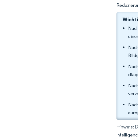
Reduzieru
Wichti
Nach
eine
Nach
Bild
Nach
diag
Nach
verz
Nach
euro
Hinweis: 
Intelligen