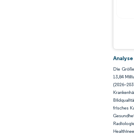
Chancen & Aussichten
Branchenentwicklungen
Analyse
Die Größe
13,84 Mill
(2026–203
Krankenhä
Bildqualit
frisches 
Gesundhei
Radiologi
Healthine