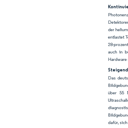
Kontinuie
Photonenzä
Detektoren
der heliu
entlastet 
28-prozen
auch in b
Hardware m
Steigend
Das deuts
Bildgebung
über 55 
Ultraschal
diagnost
Bildgebun
dafür, sic