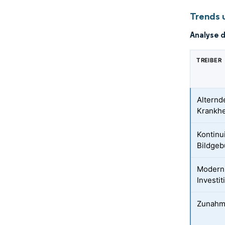
Trends 
Analyse 
TREIBER
Alternd
Krankhe
Kontinui
Bildgeb
Moderni
Investi
Zunahme