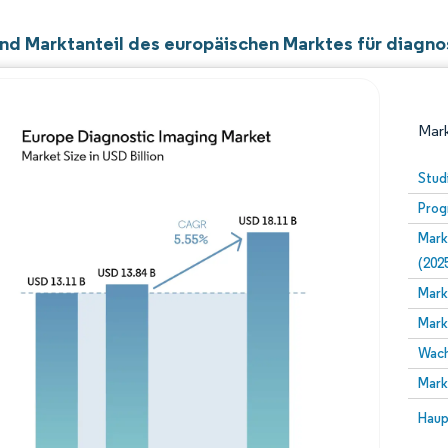
nd Marktanteil des europäischen Marktes für diagno
Mark
Stud
Prog
Mark
(202
Mark
Mark
Bild © Mordor Intelligence. Wiederverwendung erfor
Wach
Mark
Bild 
Haup