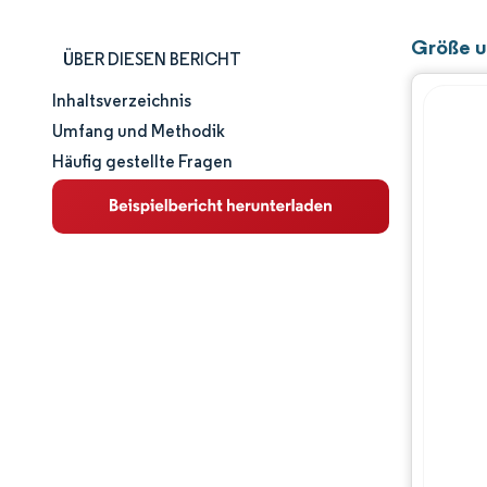
Größe u
ÜBER DIESEN BERICHT
Inhaltsverzeichnis
Marktgröße und -anteil
Umfang und Methodik
Häufig gestellte Fragen
Marktanalyse
Trends und Einblicke
Segmentanalyse
Geografische Analyse
Regulatorisches Umfeld
Wettbewerbslandschaft
Hauptakteure