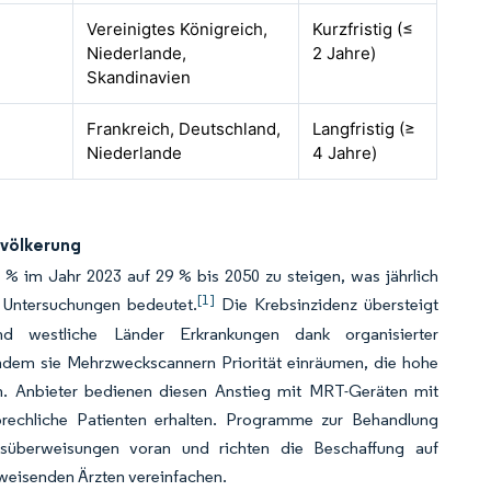
Vereinigtes Königreich,
Kurzfristig (≤
Niederlande,
2 Jahre)
Skandinavien
Frankreich, Deutschland,
Langfristig (≥
Niederlande
4 Jahre)
evölkerung
% im Jahr 2023 auf 29 % bis 2050 zu steigen, was jährlich
[1]
er Untersuchungen bedeutet.
Die Krebsinzidenz übersteigt
nd westliche Länder Erkrankungen dank organisierter
indem sie Mehrzweckscannern Priorität einräumen, die hohe
n. Anbieter bedienen diesen Anstieg mit MRT-Geräten mit
ebrechliche Patienten erhalten. Programme zur Behandlung
gsüberweisungen voran und richten die Beschaffung auf
rweisenden Ärzten vereinfachen.