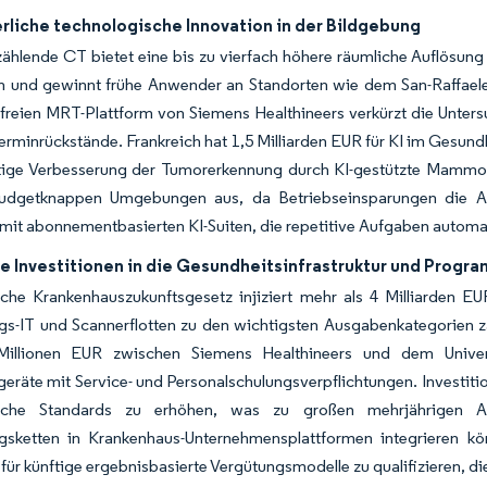
rliche technologische Innovation in der Bildgebung
hlende CT bietet eine bis zu vierfach höhere räumliche Auflösung 
 und gewinnt frühe Anwender an Standorten wie dem San-Raffaele-K
mfreien MRT-Plattform von Siemens Healthineers verkürzt die Unte
Terminrückstände. Frankreich hat 1,5 Milliarden EUR für KI im Gesund
tige Verbesserung der Tumorerkennung durch KI-gestützte Mammog
udgetknappen Umgebungen aus, da Betriebseinsparungen die Auf
it abonnementbasierten KI-Suiten, die repetitive Aufgaben automat
e Investitionen in die Gesundheitsinfrastruktur und Progr
che Krankenhauszukunftsgesetz injiziert mehr als 4 Milliarden EU
s-IT und Scannerflotten zu den wichtigsten Ausgabenkategorien zä
Millionen EUR zwischen Siemens Healthineers und dem Univer
lgeräte mit Service- und Personalschulungsverpflichtungen. Investit
ische Standards zu erhöhen, was zu großen mehrjährigen Aus
gsketten in Krankenhaus-Unternehmensplattformen integrieren kö
h für künftige ergebnisbasierte Vergütungsmodelle zu qualifizieren, 