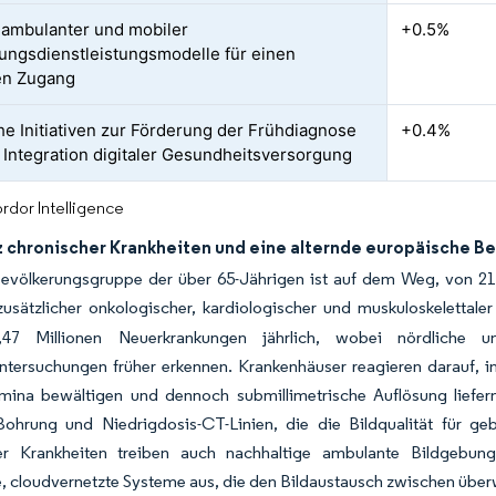
ambulanter und mobiler
+0.5%
ungsdienstleistungsmodelle für einen
en Zugang
che Initiativen zur Förderung der Frühdiagnose
+0.4%
 Integration digitaler Gesundheitsversorgung
rdor Intelligence
z chronischer Krankheiten und eine alternde europäische B
evölkerungsgruppe der über 65-Jährigen ist auf dem Weg, von 21 
zusätzlicher onkologischer, kardiologischer und muskuloskelettal
4,47 Millionen Neuerkrankungen jährlich, wobei nördliche u
ntersuchungen früher erkennen. Krankenhäuser reagieren darauf, 
mina bewältigen und dennoch submillimetrische Auflösung liefer
Bohrung und Niedrigdosis-CT-Linien, die die Bildqualität für g
er Krankheiten treiben auch nachhaltige ambulante Bildgebun
e, cloudvernetzte Systeme aus, die den Bildaustausch zwischen übe