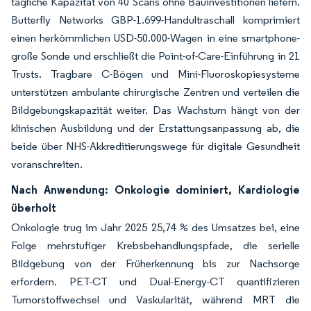
tägliche Kapazität von 40 Scans ohne Bauinvestitionen liefern.
Butterfly Networks GBP-1.699-Handultraschall komprimiert
einen herkömmlichen USD-50.000-Wagen in eine smartphone-
große Sonde und erschließt die Point-of-Care-Einführung in 21
Trusts. Tragbare C-Bögen und Mini-Fluoroskopiesysteme
unterstützen ambulante chirurgische Zentren und verteilen die
Bildgebungskapazität weiter. Das Wachstum hängt von der
klinischen Ausbildung und der Erstattungsanpassung ab, die
beide über NHS-Akkreditierungswege für digitale Gesundheit
voranschreiten.
Nach Anwendung: Onkologie dominiert, Kardiologie
überholt
Onkologie trug im Jahr 2025 25,74 % des Umsatzes bei, eine
Folge mehrstufiger Krebsbehandlungspfade, die serielle
Bildgebung von der Früherkennung bis zur Nachsorge
erfordern. PET-CT und Dual-Energy-CT quantifizieren
Tumorstoffwechsel und Vaskularität, während MRT die