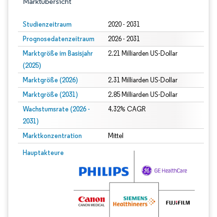
Marktübersicht
Studienzeitraum
2020 - 2031
Prognosedatenzeitraum
2026 - 2031
Marktgröße im Basisjahr
2.21 Milliarden US-Dollar
(2025)
Marktgröße (2026)
2.31 Milliarden US-Dollar
Marktgröße (2031)
2.85 Milliarden US-Dollar
Wachstumsrate (2026 -
4.32% CAGR
2031)
Marktkonzentration
Mittel
Bild © Mordor Intelligence. Wiederverwendung erfordert Namensnennung gem
Hauptakteure