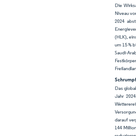
Die Wirks
Niveau von
2024 abst
Energieve
(HLK), ein
um 15 % bi
Saudi-Ara
Festkörpe
Freilandla
Schrumpf
Das global
Jahr 2024
Wetterer
Versorgun
darauf ver
144 Millio
reduzieren