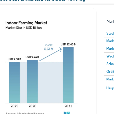
Mark
Stud
Mark
Mark
Wach
Schn
Größ
Bild © Mordor Intelligence. Wiederverwendung erfor
Mark
Bild 
Haup