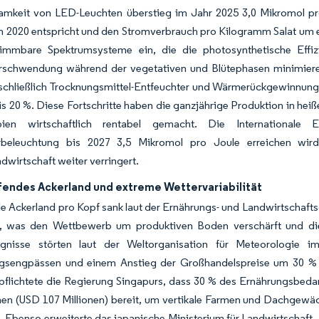
amkeit von LED-Leuchten überstieg im Jahr 2025 3,0 Mikromol p
 2020 entspricht und den Stromverbrauch pro Kilogramm Salat um et
immbare Spektrumsysteme ein, die die photosynthetische Effi
rschwendung während der vegetativen und Blütephasen minimieren
schließlich Trocknungsmittel-Entfeuchter und Wärmerückgewinnungsl
s 20 %. Diese Fortschritte haben die ganzjährige Produktion in he
bien wirtschaftlich rentabel gemacht. Die Internationale E
rbeleuchtung bis 2027 3,5 Mikromol pro Joule erreichen wird
ndwirtschaft weiter verringert.
endes Ackerland und extreme Wettervariabilität
e Ackerland pro Kopf sank laut der Ernährungs- und Landwirtschafts
, was den Wettbewerb um produktiven Boden verschärft und die R
eignisse störten laut der Weltorganisation für Meteorologi
gsengpässen und einem Anstieg der Großhandelspreise um 30 % bi
pflichtete die Regierung Singapurs, dass 30 % des Ernährungsbedar
nen (USD 107 Millionen) bereit, um vertikale Farmen und Dachgewä
. Ebenso erweiterte das japanische Ministerium für Landwirtschaft,