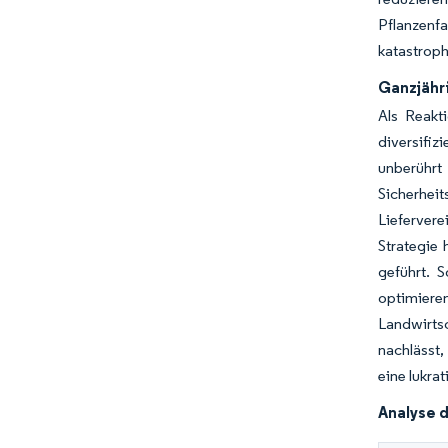
Pflanzenf
katastroph
Ganzjähr
Als Reakt
diversifi
unberühr
Sicherhei
Liefervere
Strategie 
geführt. 
optimier
Landwirts
nachlässt,
eine lukra
Analyse 