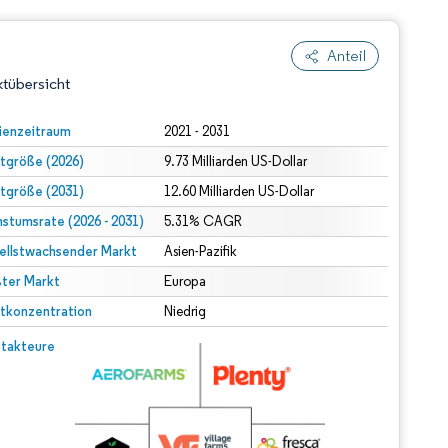
Anteil
tübersicht
ienzeitraum
2021 - 2031
tgröße (2026)
9.73 Milliarden US-Dollar
tgröße (2031)
12.60 Milliarden US-Dollar
stumsrate (2026 - 2031)
5.31% CAGR
ellstwachsender Markt
Asien-Pazifik
ter Markt
dert Namensnennung gemäß CC BY 4.0.
Europa
tkonzentration
Niedrig
© Mordor Intelligence. Wiederverwendung erfordert Namensnennung gemäß CC BY 4.0.
takteure