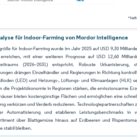
*Haft
alyse für Indoor-Farming von Mordor Intelligence
röße für Indoor-Farming wurde im Jahr 2025 auf USD 9,30 Milliarde
n erreichen, mit einer weiteren Prognose auf USD 12,60 Mill
eitraums (2026–2031) entspricht. Robuste Urbanisierung, st
rungen drängen Einzelhändler und Regierungen in Richtung kontrol
tdioden (LED) und Heizungs-, Lüftungs- und Klimaanlagen (HLK) 
ten die Projektökonomie in Regionen stärken, die emissionsarme E
häuser bieten kostengünstige Flächen und ermöglichen eine schnel
ung verkürzen und Verderb reduzieren. Technologiepartnerschaften 
der Automatisierung und etablieren Leistungsbenchmarks in 
rtiment über Blattgemüse hinaus auf Erdbeeren und Rispentoma
e stabil bleiben.