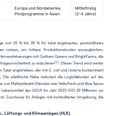
Europa und Nordamerika,
Mittelfristig
Pilotprogramme in Asien
(2–4 Jahre)
e von 20 % bis 30 % für lokal angebautes, pestizidfreies
rmen nutzen, um höhere Produktionskosten auszugleichen.
iefervereinbarungen mit Gotham Greens und BrightFarms, die
[1]
rageunsicherheit zu reduzieren
. Dieser Trend wird weiter
lat angetrieben, der mit E. coli und Listeria kontaminiert
. Die städtische Nähe reduziert die Logistikkosten auf der
ie von Mahlzeitenkit-Diensten wie HelloFresh und Blue Apron
r Lebensmittel des USDA im Jahr 2025 USD 50 Millionen zur
ßlich Zuschüsse für Anlagen mit kontrollierter Umgebung, die
-, Lüftungs- und Klimaanlagen (HLK)