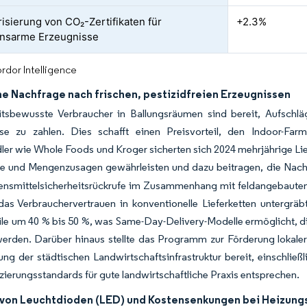
isierung von CO₂-Zertifikaten für
+2.3%
onsarme Erzeugnisse
rdor Intelligence
he Nachfrage nach frischen, pestizidfreien Erzeugnissen
tsbewusste Verbraucher in Ballungsräumen sind bereit, Aufschläg
se zu zahlen. Dies schafft einen Preisvorteil, den Indoor-Fa
ler wie Whole Foods und Kroger sicherten sich 2024 mehrjährige L
he und Mengenzusagen gewährleisten und dazu beitragen, die Nachf
nsmittelsicherheitsrückrufe im Zusammenhang mit feldangebautem Sa
as Verbrauchervertrauen in konventionelle Lieferketten untergräbt
ile um 40 % bis 50 %, was Same-Day-Delivery-Modelle ermöglicht, d
werden. Darüber hinaus stellte das Programm zur Förderung lokale
ung der städtischen Landwirtschaftsinfrastruktur bereit, einschlie
izierungsstandards für gute landwirtschaftliche Praxis entsprechen.
z von Leuchtdioden (LED) und Kostensenkungen bei Heizungs