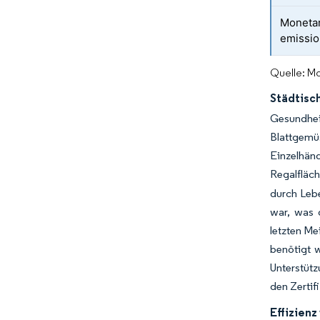
Monetar
emissi
Quelle: Mo
Städtisc
Gesundhei
Blattgemü
Einzelhänd
Regalfläc
durch Lebe
war, was d
letzten Me
benötigt 
Unterstütz
den Zertif
Effizien