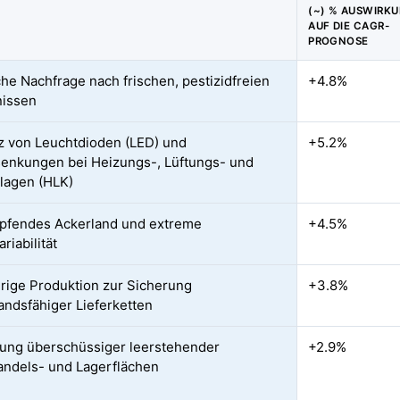
(~) % AUSWIRK
AUF DIE CAGR-
PROGNOSE
che Nachfrage nach frischen, pestizidfreien
+4.8%
nissen
nz von Leuchtdioden (LED) und
+5.2%
enkungen bei Heizungs-, Lüftungs- und
lagen (HLK)
pfendes Ackerland und extreme
+4.5%
riabilität
rige Produktion zur Sicherung
+3.8%
andsfähiger Lieferketten
ng überschüssiger leerstehender
+2.9%
andels- und Lagerflächen