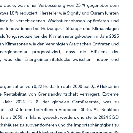
ro Joule, was einer Verbesserung von 25 % gegenüber dem
wa 18 % reduziert. Hersteller wie Signify und Osram führten
zienz in verschiedenen Wachstumsphasen optimieren und
. Innovationen bei Heizungs-, Lüftungs- und Klimaanlagen
üftung, reduzierten die Klimatisierungskosten im Jahr 2025
ißen Klimazonen wie den Vereinigten Arabischen Emiraten und
nergieagentur prognostiziert, dass die Effizienz der
, was die Energieintensitätslücke zwischen Indoor- und
organisation von 0,22 Hektar im Jahr 2000 auf 0,19 Hektar im
entabilität von Grenzlandwirtschaft verringert. Extreme
e im Jahr 2024 12 % der globalen Gemüseernte, was zu
s 50 % in den betroffenen Regionen führte. Als Reaktion
fs bis 2030 im Inland gedeckt werden, und stellte 2024 SGD
chshäuser zu subventionieren und die Importabhängigkeit zu
 Forstwirtschaft und Fischerei sein Subventionsprogramm für