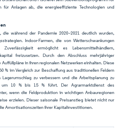
 für Anlagen ab, die energieeffiziente Technologien und
ten
se, die während der Pandemie 2020–2021 deutlich wurden,
ungsstrategien. Indoor-Farmen, die von Wetterschwankungen
Zuverlässigkeit ermöglicht es Lebensmittelhändlern,
kapital freizusetzen. Durch den Abschluss mehrjähriger
Auffüllpläne in ihren regionalen Netzwerken einhalten. Diese
 % im Vergleich zur Beschaffung aus traditionellen Feldern
den Lagerumschlag zu verbessern und die Arbeitsplanung zu
n um 10 % bis 15 % führt. Der Agrarmarktdienst des
Winter, wenn die Feldproduktion in wichtigen Anbauregionen
e erzielen. Dieser saisonale Preisanstieg bietet nicht nur
ie Amortisationszeiten ihrer Kapitalinvestitionen.