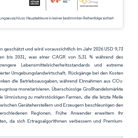
ungsausschluss: Hauptakteure in keiner bestimmten Reihenfolge sortiert
n geschätzt und wird voraussichtlich im Jahr 2026 USD 9,73
iarden bis 2031, was einer CAGR von 5,31 % während des
rengere Lebensmittelsicherheitsstandards und extreme
lierter Umgebungslandwirtschaft. Rückgänge bei den Kosten
senken die Betriebsausgaben, während Einnahmen aus CO₂-
rzeugnisse monetarisieren. Überschüssige Großhandelsmärkte
le Umrüstung zu mehrstöckigen Farmen, die die letzte Meile
zwischen Geräteherstellern und Erzeugern beschleunigen den
verschiedenen Regionen. Frühe Anwender erweitern ihr
ten, da sich Ertragsalgorithmen verbessern und Premium-