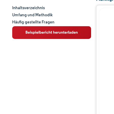
Inhaltsverzeichnis
Marktgröße und -anteil
Umfang und Methodik
Häufig gestellte Fragen
Marktanalyse
Trends und Einblicke
Segmentanalyse
Geografische Analyse
Regulatorisches Umfeld
Wettbewerbslandschaft
Hauptakteure
Chancen & Aussichten