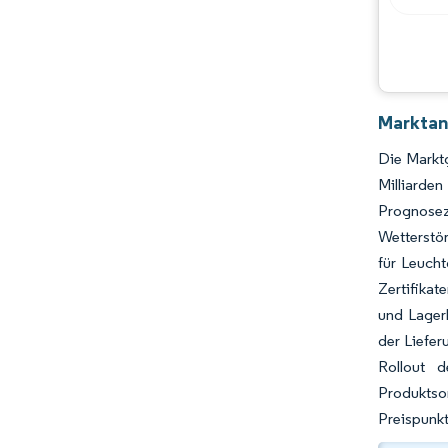
Branchenentwicklungen
Marktan
Die Marktg
Milliarde
Prognosez
Wetterstö
für Leuch
Zertifika
und Lager
der Liefer
Rollout 
Produktso
Preispunkt