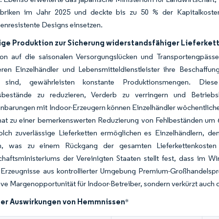
abriken im Jahr 2025 und deckte bis zu 50 % der Kapitalkosten
enresistente Designs einsetzen.
ige Produktion zur Sicherung widerstandsfähiger Lieferket
ion auf die saisonalen Versorgungslücken und Transportengpäs
zieren Einzelhändler und Lebensmitteldienstleister ihre Beschaff
t sind, gewährleisten konstante Produktionsmengen. Diese 
tsbestände zu reduzieren, Verderb zu verringern und Betriebs
inbarungen mit Indoor-Erzeugern können Einzelhändler wöchentliche 
hat zu einer bemerkenswerten Reduzierung von Fehlbeständen um 60
Solch zuverlässige Lieferketten ermöglichen es Einzelhändlern, 
en, was zu einem Rückgang der gesamten Lieferkettenkoste
chaftsministeriums der Vereinigten Staaten stellt fest, dass im 
 Erzeugnisse aus kontrollierter Umgebung Premium-Großhandelspreis
tive Margenopportunität für Indoor-Betreiber, sondern verkürzt auch d
der Auswirkungen von Hemmnissen
*