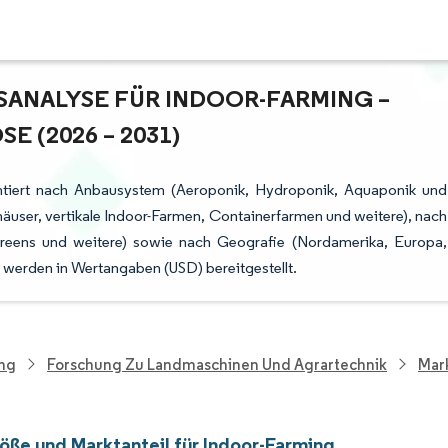
NALYSE FÜR INDOOR-FARMING – W
(2026 – 2031)
entiert nach Anbausystem (Aeroponik, Hydroponik, Aquaponik und
äuser, vertikale Indoor-Farmen, Containerfarmen und weitere), nach
reens und weitere) sowie nach Geografie (Nordamerika, Europa,
 werden in Wertangaben (USD) bereitgestellt.
ung
Forschung Zu Landmaschinen Und Agrartechnik
Mar
öße und Marktanteil für Indoor-Farming