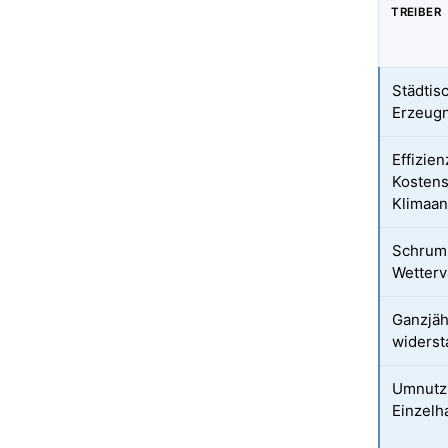
TREIBER
Städtis
Erzeug
Effizie
Kostens
Klimaan
Schrum
Wetterva
Ganzjäh
widerst
Umnutzu
Einzelh