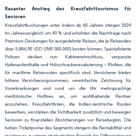
Rasanter Anstieg des Kreuzfahrttourismus für
Senioren
Kreuzfahrtbuchungen unter Indern ab 60 Jahren stiegen 2024
im Jahresvergleich um 40 % und erhöhten die Nachfrage nach
Premium-Deckungen für ausgedehnte Reisen, die je Reisenden
über 5.846,90 USD (INR 500.000) kosten können. Spezialisierte
Policen decken nun Kabineneinschluss, verpasste
Hafenaufenthalte und Hubschrauberevakuierung – Risiken, die
für maritime Reiserouten spezifisch sind. Versicherer bieten
höhere Versicherungssummen, vereinfachte Zeichnung für
Vorerkrankungen und rund um die Uhr mehrsprachige
medizinische Hotlines an, um wohlhabende Rentner
anzuziehen. Kreuzfahrtlinien, die Indien-zentrische Routen
bewerben, verstärken die Sichtbarkeit zusätzlich und bewegen
Senioren zu finanziellen Absicherungen vor Reisebeginn. Die
hohen Ticketpreise des Segments steigern die Rentabilität und
machen es zu einem strategischen Bereich für Differenzierung