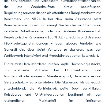
die Servicezeiten und verbessern Zufriedenheitskennzahlen,
die die Wiederkaufrate direkt beeinflussen.
Regulierungsquoten dienen als öffentliches Ranglistenbrett; die
Benchmark von 98,74 % bei New India Assurance setzt
Branchenerwartungen und zwingt Nachzügler zur Überholung
veralteter Arbeitsabläufe, oder sie riskieren Kundenverlust.
Regulatorische Reformen – 100 % ADI-Erlaubnis und Use-and-
File-Produktgenehmigungen – laden globale Anbieter wie
Generali ein, über Joint Ventures zu skalieren, was den
Wettbewerb intensiviert und Produktinnovationen katalysiert.
Digital-first-Herausforderer nutzen agile Technologiestacks,
um etablierte Anbieter bei Durchlaufzeiten und
Nischenrisikodeckungen – Abenteuersport, Haustierreise und
Geräteschutz – zu unterbieten. Die Skalierung bleibt jedoch
entscheidend; die Vertriebsreichweite über Bankfilialen,
Reisebüros und OTA-Integrationen bestimmt oft den
letztendlichen Marktanteil im indischen