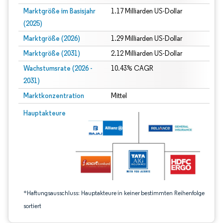
Marktgröße im Basisjahr
1.17 Milliarden US-Dollar
(2025)
Marktgröße (2026)
1.29 Milliarden US-Dollar
Marktgröße (2031)
2.12 Milliarden US-Dollar
Wachstumsrate (2026 -
10.43% CAGR
2031)
Marktkonzentration
Mittel
Bild © Mordor Intelligence. Wiederverwendung erfordert Namensnennung gem
Hauptakteure
*Haftungsausschluss: Hauptakteure in keiner bestimmten Reihenfolge
sortiert