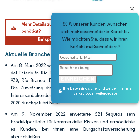
×
Bild © Mordor Intelligence. Wiederverwendung erfordert Namensnennung gemäß
80 % unserer Kunden wünschen
sich maßgeschneiderte Berichte.
Wie möchten Sie, dass wir Ihren
Bericht maßschneidern?
Aktuelle Branchenentwicklungen
Am 8. März 2022 wurde die Agentur von Banco de Seguros
del Estado in Río Branco, mit Sitz in der Virrey Arredondo
930, Río Branco, Departamento Cerro Largo, eingeweiht.
Die Zuweisung dieser Agentur erfolgte im Rahmen einer
Ihre Daten sind sicher und werden niemals
verkauft oder weitergegeben.
Interessenbekundungsausschreibung, die die BSE im Juli
2020 durchgeführt hatte.
Am 9. November 2022 erweiterte SBI Seguros sein
Produktportfolio für kommerzielle Risiken und ermöglichte
es Kunden, bei ihnen eine Bürgschaftsversicherung
abzuschließen.