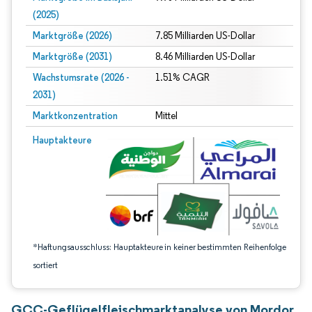
(2025)
Marktgröße (2026)
7.85 Milliarden US-Dollar
Marktgröße (2031)
8.46 Milliarden US-Dollar
Wachstumsrate (2026 -
1.51% CAGR
2031)
Marktkonzentration
Mittel
Bild © Mordor Intelligence. Wiederverwendung erfordert Namensnennung gem
Hauptakteure
*Haftungsausschluss: Hauptakteure in keiner bestimmten Reihenfolge
sortiert
GCC-Geflügelfleischmarktanalyse von Mordor