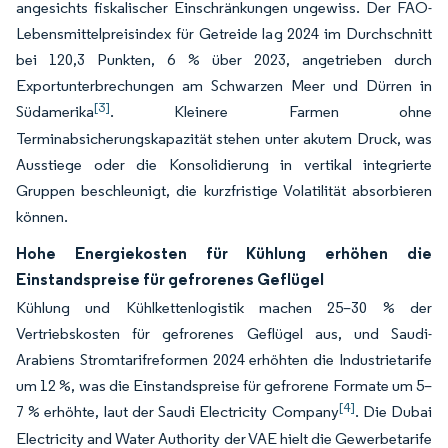
angesichts fiskalischer Einschränkungen ungewiss. Der FAO-
Lebensmittelpreisindex für Getreide lag 2024 im Durchschnitt
bei 120,3 Punkten, 6 % über 2023, angetrieben durch
Exportunterbrechungen am Schwarzen Meer und Dürren in
[3]
Südamerika
. Kleinere Farmen ohne
Terminabsicherungskapazität stehen unter akutem Druck, was
Ausstiege oder die Konsolidierung in vertikal integrierte
Gruppen beschleunigt, die kurzfristige Volatilität absorbieren
können.
Hohe Energiekosten für Kühlung erhöhen die
Einstandspreise für gefrorenes Geflügel
Kühlung und Kühlkettenlogistik machen 25–30 % der
Vertriebskosten für gefrorenes Geflügel aus, und Saudi-
Arabiens Stromtarifreformen 2024 erhöhten die Industrietarife
um 12 %, was die Einstandspreise für gefrorene Formate um 5–
[4]
7 % erhöhte, laut der Saudi Electricity Company
. Die Dubai
Electricity and Water Authority der VAE hielt die Gewerbetarife