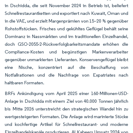
in Dschidda, die seit November 2024 in Betrieb ist, beliefert
Schnellrestaurantketten und exportiert nach Kuwait, Oman und
in die VAE, und erzielt Margenprämien von 15–20 % gegenüber
Rohstoffstücken. Frisches und gekühltes Geflügel behält seine
Dominanz in Nassmärkten und im traditionellen Einzelhandel,
doch GSO-2055-2-Rückverfolgbarkeitsmandate erhöhen die
Compliance-Kosten und begünstigen Markenverarbeiter
gegenüber unmarkierten Lieferanten. Konservengeflügel bleibt
eine Nische, konzentriert auf die Beschaffung von
Notfallrationen und die Nachfrage von Expatriates nach
haltbaren Formaten.
BRFs Ankündigung vom April 2025 einer 160-Millionen-USD-
Anlage in Dschidda mit einem Ziel von 40.000 Tonnen jährlich
bis Mitte 2026 unterstreicht den strategischen Wandel hin zu
wertgesteigerten Formaten. Die Anlage wird marinierte Stücke
und kochfertige Artikel für Schnellrestaurant- und moderne
Einzelhandelskanäle produzieren. Al Kabeers Umsatz 2024 von