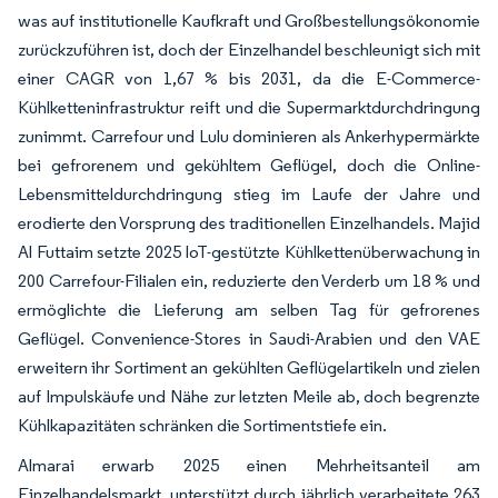
was auf institutionelle Kaufkraft und Großbestellungsökonomie
zurückzuführen ist, doch der Einzelhandel beschleunigt sich mit
einer CAGR von 1,67 % bis 2031, da die E-Commerce-
Kühlketteninfrastruktur reift und die Supermarktdurchdringung
zunimmt. Carrefour und Lulu dominieren als Ankerhypermärkte
bei gefrorenem und gekühltem Geflügel, doch die Online-
Lebensmitteldurchdringung stieg im Laufe der Jahre und
erodierte den Vorsprung des traditionellen Einzelhandels. Majid
Al Futtaim setzte 2025 IoT-gestützte Kühlkettenüberwachung in
200 Carrefour-Filialen ein, reduzierte den Verderb um 18 % und
ermöglichte die Lieferung am selben Tag für gefrorenes
Geflügel. Convenience-Stores in Saudi-Arabien und den VAE
erweitern ihr Sortiment an gekühlten Geflügelartikeln und zielen
auf Impulskäufe und Nähe zur letzten Meile ab, doch begrenzte
Kühlkapazitäten schränken die Sortimentstiefe ein.
Almarai erwarb 2025 einen Mehrheitsanteil am
Einzelhandelsmarkt, unterstützt durch jährlich verarbeitete 263